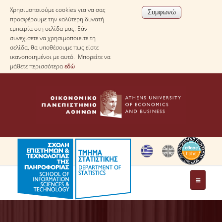
Χρησιμοποιούμε cookies για να σας
προσφέρουμε την καλύτερη δυνατή
εμπειρία στη σελίδα μας. Εάν
συνεχίσετε να χρησιμοποιείτε τη
σελίδα, θα υποθέσουμε πως είστε
ικανοποιημένοι με αυτό. Μπορείτε να
μάθετε περισσότερα
εδώ
ΤΟ ΤΜΗΜΑ
ΜΕ ΜΙΑ ΜΑΤΙΑ