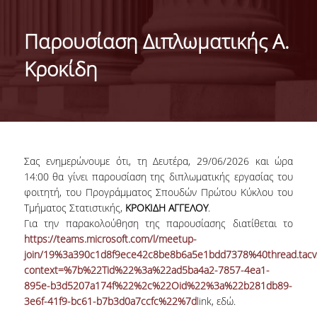
ΙΣΤΟΡΙΚΟ
Παρουσίαση Διπλωματικής Α.
ΔΙΟΙΚΗΣΗ ΤΟΥ ΤΜΗΜΑΤΟΣ
Κροκίδη
ΣΥΝΕΛΕΥΣΗ ΤΜΗΜΑΤΟΣ
ΔΙΑΚΡΙΣΕΙΣ ΤΟΥ ΤΜΗΜΑΤΟΣ
ΔΙΕΘΝΕΙΣ KΑΤΑΤΑΞΕΙΣ
Σας ενημερώνουμε ότι, τη Δευτέρα, 29/06/2026 και ώρα
QSRANKINGS 2022
14:00 θα γίνει παρουσίαση της διπλωματικής εργασίας του
φοιτητή, του Προγράμματος Σπουδών Πρώτου Κύκλου του
ACADEMIC REPUTATION QS2022
Τμήματος Στατιστικής,
ΚΡΟΚΙΔΗ ΑΓΓΕΛΟΥ
.
Για την παρακολούθηση της παρουσίασης διατίθεται το
ΔΡΑΣΕΙΣ
https://teams.microsoft.com/l/meetup-
join/19%3a390c1d8f9ece42c8be8b6a5e1bdd7378%40thread.tac
ΕΡΓΑΣΤΗΡΙΑ
context=%7b%22Tid%22%3a%22ad5ba4a2-7857-4ea1-
895e-b3d5207a174f%22%2c%22Oid%22%3a%22b281db89-
ΕΡΓΑΣΤΗΡΙΟ ΕΦΑΡΜΟΣΜΕΝΗΣ ΣΤΑΤΙΣΤΙΚΗΣ,
3e6f-41f9-bc61-b7b3d0a7ccfc%22%7d
link, εδώ.
ΠΙΘΑΝΟΤΗΤΩΝ ΚΑΙ ΑΝΑΛΥΣΗΣ ΔΕΔΟΜΕΝΩΝ