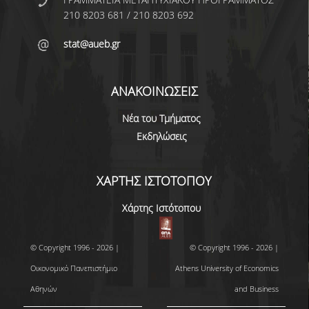
ΑΝΘΡΩΠΙΝΟ ΔΥΝΑΜΙΚΟ
210 8203 681 / 210 8203 692
ΜΕΛΗ ΔΕΠ
stat@aueb.gr
ΕΡΓΑΣΤΗΡΙΑΚΟ ΔΙΔΑΚΤΙΚΟ ΠΡΟΣΩΠΙΚΟ
(Ε.ΔΙ.Π.)
ΑΝΑΚΟΙΝΩΣΕΙΣ
ΕΙΔΙΚΟ ΤΕΧΝΙΚΟ ΕΡΓΑΣΤΗΡΙΑΚΟ ΠΡΟΣΩΠΙΚΟ
(Ε.Τ.Ε.Π)
Νέα του Τμήματος
Εκδηλώσεις
ΔΙΟΙΚΗΤΙΚΟ ΠΡΟΣΩΠΙΚΟ
ΜΕΤΑΔΙΔΑΚΤΟΡΕΣ
ΧΑΡΤΗΣ ΙΣΤΟΤΟΠΟΥ
ΕΠΙΤΙΜΟΙ ΔΙΔΑΚΤΟΡΕΣ
Χάρτης Ιστότοπου
ΜΗΤΡΩΑ ΤΜΗΜΑΤΟΣ
© Copyright 1996 - 2026 |
© Copyright 1996 - 2026 |
ΑΠΟΧΩΡΗΣΑΝΤΕΣ ΚΑΘΗΓΗΤΕΣ
Οικονομικό Πανεπιστήμιο
Athens University of Economics
ΠΡΟΚΗΡΥΞΕΙΣ ΑΠΟΚΤΗΣΗΣ ΑΚΑΔΗΜΑΪΚΗΣ
Αθηνών
and Business
ΕΜΠΕΙΡΙΑΣ