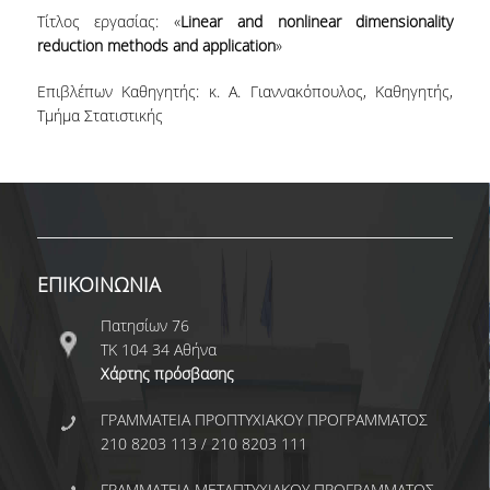
Τίτλος εργασίας: «
Linear and nonlinear dimensionality
ΕΡΓΑΣΤΗΡΙΟ ΣΤΑΤΙΣΤΙΚΗΣ ΜΕΘΟΔΟΛΟΓΙΑΣ
reduction methods and application
»
ΕΡΓΑΣΤΗΡΙΟ ΥΠΟΛΟΓΙΣΤΙΚΗΣ ΚΑΙ
ΜΠΕΫΖΙΑΝΗΣ ΣΤΑΤΙΣΤΙΚΗΣ
Επιβλέπων Καθηγητής: κ. Α. Γιαννακόπουλος, Καθηγητής,
Τμήμα Στατιστικής
ΕΡΓΑΣΤΗΡΙΟ ΣΤΟΧΑΣΤΙΚΗΣ
ΜΟΝΤΕΛΟΠΟΙΗΣΗΣ ΚΑΙ ΕΦΑΡΜΟΓΩΝ
ΥΠΗΡΕΣΙΑ ΣΥΜΒΟΥΛΟΥ ΨΥΧΙΚΗΣ ΥΓΕΙΑΣ
CALENDARS
ΕΠΙΚΟΙΝΩΝΙΑ
EVENT CALENDAR
Πατησίων 76
CALENDAR ΕΡΓΑΣΤΗΡΙΟΥ ΑΝΤΩΝΙΑΔΟΥ
ΤΚ 104 34 Αθήνα
Χάρτης πρόσβασης
SOCIAL MEDIA
ΓΡΑΜΜΑΤΕΙΑ ΠΡΟΠΤΥΧΙΑΚΟΥ ΠΡΟΓΡΑΜΜΑΤΟΣ
ΣΧΟΛΗ ΕΠΙΣΤΗΜΩΝ ΚΑΙ ΤΕΧΝΟΛΟΓΙΑΣ ΤΗΣ
210 8203 113 / 210 8203 111
ΠΛΗΡΟΦΟΡΙΑΣ
ΓΡΑΜΜΑΤΕΙΑ ΜΕΤΑΠΤΥΧΙΑΚΟΥ ΠΡΟΓΡΑΜΜΑΤΟΣ