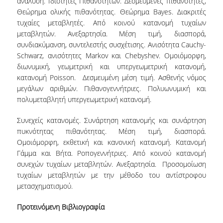
ανάλυση. Ιδιότητες Πιθανοτήτων. Δεσμευμένες πιθανότητες,
Θεώρημα ολικής πιθανότητας. Θεώρημα Bayes. Διακριτές
ΩΡΕΣ ΓΡΑΦΕΙΟΥ
τυχαίες μεταβλητές. Από κοινού κατανομή τυχαίων
μεταβλητών. Ανεξαρτησία. Μέση τιμή, διασπορά,
ΠΡΟΠΤΥΧΙΑΚΕΣ ΣΠΟΥΔΕΣ
συνδιακύμανση, συντελεστής συσχέτισης. Ανισότητα Cauchy-
Schwarz, ανισότητες Markov και Chebyshev. Ομοιόμορφη,
ΠΡΟΓΡΑΜΜΑ ΣΠΟΥΔΩΝ
διωνυμική, γεωμετρική και υπεργεωμετρική κατανομή,
κατανομή Poisson. Δεσμευμένη μέση τιμή. Ασθενής νόμος
ΟΔΗΓΟΣ ΣΠΟΥΔΩΝ
μεγάλων αριθμών. Πιθανογεννήτριες. Πολυωνυμική και
πολυμεταβλητή υπεργεωμετρική κατανομή.
ΟΔΗΓΟΣ ΣΠΟΥΔΩΝ 2025-26
Συνεχείς κατανομές. Συνάρτηση κατανομής και συνάρτηση
ΠΑΛΑΙΟΤΕΡΟΙ ΟΔΗΓΟΙ ΣΠΟΥΔΩΝ
πυκνότητας πιθανότητας. Μέση τιμή, διασπορά.
Ομοιόμορφη, εκθετική και κανονική κατανομή. Κατανομή
ΜΑΘΗΜΑΤΑ
Γάμμα και Βήτα. Ροπογεννήτριες. Από κοινού κατανομή
συνεχών τυχαίων μεταβλητών. Ανεξαρτησία. Προσομοίωση
τυχαίων μεταβλητών με την μέθοδο του αντίστροφου
ΜΑΘΗΜΑΤΑ ΠΡΟΓΡΑΜΜΑΤΟΣ
μετασχηματισμού.
ΣΠΟΥΔΩΝ
Προτεινόμενη Βιβλιογραφία
ΜΑΘΗΜΑΤΑ ΕΛΕΥΘΕΡΗΣ
ΕΠΙΛΟΓΗΣ ΑΠΟ ΑΛΛΑ ΤΜΗΜΑΤΑ