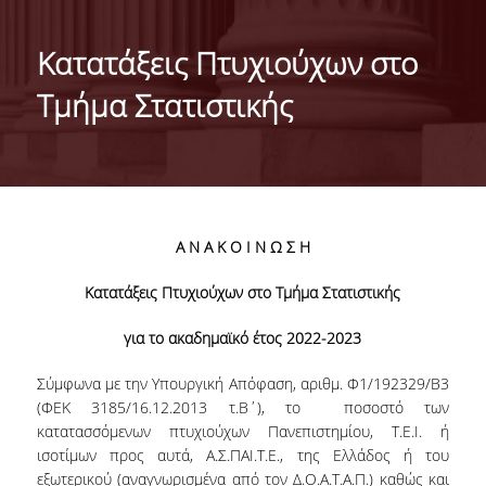
ΙΣΤΟΡΙΚΟ
Κατατάξεις Πτυχιούχων στο
ΔΙΟΙΚΗΣΗ ΤΟΥ ΤΜΗΜΑΤΟΣ
Τμήμα Στατιστικής
ΣΥΝΕΛΕΥΣΗ ΤΜΗΜΑΤΟΣ
ΔΙΑΚΡΙΣΕΙΣ ΤΟΥ ΤΜΗΜΑΤΟΣ
ΔΙΕΘΝΕΙΣ KΑΤΑΤΑΞΕΙΣ
Α Ν Α Κ Ο Ι Ν Ω Σ Η
QSRANKINGS 2022
Κατατάξεις Πτυχιούχων στο Τμήμα Στατιστικής
ACADEMIC REPUTATION QS2022
για το ακαδημαϊκό έτος 2022-2023
ΔΡΑΣΕΙΣ
Σύμφωνα με την Υπουργική Απόφαση, αριθμ. Φ1/192329/Β3
ΕΡΓΑΣΤΗΡΙΑ
(ΦΕΚ 3185/16.12.2013 τ.Β΄), το ποσοστό των
κατατασσόμενων πτυχιούχων Πανεπιστημίου, Τ.Ε.Ι. ή
ΕΡΓΑΣΤΗΡΙΟ ΕΦΑΡΜΟΣΜΕΝΗΣ ΣΤΑΤΙΣΤΙΚΗΣ,
ισοτίμων προς αυτά, Α.Σ.ΠΑΙ.Τ.Ε., της Ελλάδος ή του
ΠΙΘΑΝΟΤΗΤΩΝ ΚΑΙ ΑΝΑΛΥΣΗΣ ΔΕΔΟΜΕΝΩΝ
εξωτερικού (αναγνωρισμένα από τον Δ.Ο.Α.Τ.Α.Π.) καθώς και