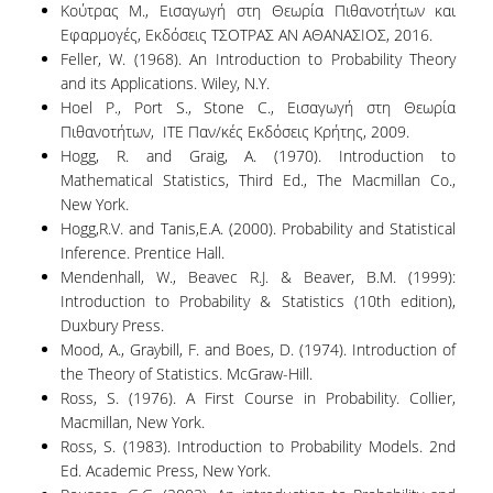
Κούτρας Μ., Εισαγωγή στη Θεωρία Πιθανοτήτων και
ΚΥΚΛΟΙ ΜΑΘΗΜΑΤΩΝ
Εφαρμογές, Εκδόσεις ΤΣΟΤΡΑΣ ΑΝ ΑΘΑΝΑΣΙΟΣ, 2016.
Feller, W. (1968). An Introduction to Probability Theory
ΠΕΡΙΓΡΑΜΜΑΤΑ ΜΑΘΗΜΑΤΩΝ
and its Applications. Wiley, N.Y.
Hoel P., Port S., Stone C., Εισαγωγή στη Θεωρία
Πιθανοτήτων, ITE Παν/κές Εκδόσεις Κρήτης, 2009.
ΑΛΛΑ ΣΤΟΙΧΕΙΑ
Hogg, R. and Graig, A. (1970). Introduction to
Mathematical Statistics, Third Ed., The Macmillan Co.,
ΔΙΠΛΩΜΑΤΙΚΗ ΕΡΓΑΣΙΑ
New York.
Hogg,R.V. and Tanis,E.A. (2000). Probability and Statistical
ΠΡΑΚΤΙΚΗ ΑΣΚΗΣΗ
Inference. Prentice Hall.
Mendenhall, W., Beavec R.J. & Beaver, B.M. (1999):
ΠΡΟΓΡΑΜΜΑ ERASMUS
Introduction to Probability & Statistics (10th edition),
ΑΝΤΙΣΤΟΙΧΙΕΣ ΤΜΗΜΑΤΩΝ ΑΕΙ
Duxbury Press.
ΑΚΑΔ. ΕΤΟΥΣ 2026-27
Mood, A., Graybill, F. and Boes, D. (1974). Introduction of
the Theory of Statistics. McGraw-Hill.
ΚΑΤΑΤΑΚΤΗΡΙΕΣ ΕΞΕΤΑΣΕΙΣ
Ross, S. (1976). A First Course in Probability. Collier,
Macmillan, New York.
ΣΥΜΒΟΥΛΟΙ ΚΑΘΗΓΗΤΕΣ
Ross, S. (1983). Introduction to Probability Models. 2nd
Ed. Academic Press, New York.
ΠΑΙΔΑΓΩΓΙΚΗ ΕΠΑΡΚΕΙΑ