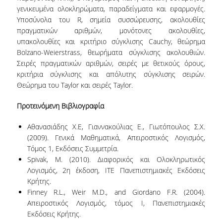
γενικευμένα ολοκληρώματα, παραδείγματα και εφαρμογές.
ΔΙΠΛΩΜΑΤΙΚΕΣ ΕΡΓΑΣΙΕΣ
Υποσύνολα του R, σημεία συσσώρευσης, ακολουθίες
ΜΕΤΑΠΤΥΧΙΑΚΩΝ ΣΠΟΥΔΩΝ
πραγματικών αριθμών, μονότονες ακολουθίες,
ΣΤΗΝ ΣΤΑΤΙΣΤΙΚΗ
υπακολουθίες και κριτήριο σύγκλισης Cauchy, θεώρημα
Bolzano-Weierstrass, θεωρήματα σύγκλισης ακολουθιών.
ΔΙΠΛΩΜΑΤΙΚΕΣ ΕΡΓΑΣΙΕΣ
Σειρές πραγματικών αριθμών, σειρές με θετικούς όρους,
ΜΕΤΑΠΤΥΧΙΑΚΩΝ ΣΠΟΥΔΩΝ
κριτήρια σύγκλισης και απόλυτης σύγκλισης σειρών.
ΕΙΔΙΚΕΥΣΗΣ ΣΤΗΝ ΣΤΑΤΙΣΤΙΚΗ
Θεώρημα του Taylor και σειρές Taylor.
ΟΔΗΓΙΕΣ ΣΥΓΓΡΑΦΗΣ
ΔΙΠΛΩΜΑΤΙΚΗΣ - MSC ΣΤΗΝ
Προτεινόμενη Βιβλιογραφία
ΣΤΑΤΙΣΤΙΚΗ ΕΠΙΣΤΗΜΗ
ΔΕΔΟΜΕΝΩΝ
Αθανασιάδης Χ.Ε, Γιαννακούλιας Ε., Γιωτόπουλος Σ.Χ.
(2009). Γενικά Μαθηματικά, Απειροστικός Λογισμός,
ΟΔΗΓΙΕΣ ΣΥΓΓΡΑΦΗΣ
Τόμος 1, Εκδόσεις Συμμετρία.
ΔΙΠΛΩΜΑΤΙΚΗΣ - MSC ΣΤΗΝ
Spivak, M. (2010). Διαφορικός και Ολοκληρωτικός
ΕΦΑΡΜΟΣΜΕΝΗ ΣΤΑΤΙΣΤΙΚΗ ΚΑΙ
Λογισμός, 2η έκδοση, ΙΤΕ Πανεπιστημιακές Εκδόσεις
ΑΝΑΛΥΤΙΚΗ ΔΕΔΟΜΕΝΩΝ
Κρήτης.
Finney R.L., Weir M.D., and Giordano F.R. (2004).
ΟΔΗΓΙΕΣ ΣΥΓΓΡΑΦΗΣ
Aπειροστικός Λογισμός, τόμος Ι, Πανεπιστημιακές
ΔΙΠΛΩΜΑΤΙΚΗΣ - MSC ΣΤΗΝ
Εκδόσεις Κρήτης.
ΑΝΑΛΥΤΙΚΗ ΑΣΦΑΛΙΣΤΙΚΟΥ ΚΑΙ