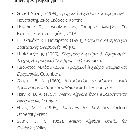
Προτεινόμενη Βιβλιογραφία
Gilbert Strang (1999),
Γραμμική Άλγεβρα και Εφαρμογές
,
MSC IN STATISTICAL DATA
Πανεπιστημιακές Eκδόσεις Κρήτης.
SCIENCE
Lipschutz, S., LipsonMarcLars, Γραμμική Άλγεβρα, 5
η
Έκδοση, Εκδόσεις Τζιόλα, 2013.
MSC IN APPLIED STATISTICS AND
DATA ANALYTICS
Ε. Ξεκαλάκη & Ι. Πανάρετος (1993),
Γραμμική Άλγεβρα για
Στατιστικές Εφαρμογές
, Αθήνα.
ΜSC IN INSURANCE AND
Η. Φλυτζάνης (1999),
Γραμμική Άλγεβρα & Εφαρμογές,
FINANCIAL RISK ANALYTICS
Τεύχος Α: Γραμμική Άλγεβρα
, Το Οικονομικό.
Γ.Δονάτος-Μ.Αδάμ (2008),
Γραμμική Άλγεβρα Θεωρία και
MSC IN SPORTS ANALYTICS
Εφαρμογές
, Gutenberg.
Graybill, F. A. (1969),
Introduction to Matrices with
ΜSC IN DATA SCIENCE
Applications in Statistics,
Wadsworth, Belmont, CA.
Harville, D. A. (1997),
Matrix Algebra from a Statistician’s
DOUBLE DEGREES
perspective,
Springer.
Healy, M.J.R. (1995),
Matrices for Statistics
, Oxford
EUROPEAN MSC IN OFFICIAL
University Press.
STATISTICS
Searle, S. R. (1982),
Matrix Algebra Useful for
Statistics,
Wiley.
ΔΡΑΣΤΗΡΙΟΤΗΤΕΣ/ΣΥΝΕΡΓΑΣΙΕΣ