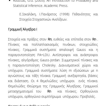
Roussas, G.G. (2003). An introduction to Probability and
Statistical Inference. Academic Press.
ΣΥΓΓΡΑΜΜΑΤΑ 2025-26
Ε.Ξεκαλάκη, Ι.Πανάρετος (1998) Πιθανότητες και
ΑΝΩΤΑΤΗ ΔΙΑΡΚΕΙΑ ΦΟΙΤΗΣΗΣ
Στοιχεία Στοχαστικών Ανελίξεων.
ΣΤΡΑΤΗΓΙΚΗ ΠΠΣ
Γραμμική Άλγεβρα Ι
ΕΝΗΜΕΡΩΣΗ ΓΙΑ ΤΟ ΠΡΟΠΤΥΧΙΑΚΟ
Στοιχεία και πράξεις στον
R
n
, ευθείες και επίπεδα στον
R
n
.
ΠΡΟΓΡΑΜΜΑ ΣΠΟΥΔΩΝ ΣΤΗΝ
Πίνακες και πολλαπλασιασμός πινάκων, στοιχειώδεις
ΣΤΑΤΙΣΤΙΚΗ
πίνακες. Γραμμικά συστήματα: απαλοιφή Gauss και η
παραγοντοποίηση PΑ=LDU. Αντίστροφοι και ανάστροφοι
VIDEO
πίνακες, αλγόριθμος Gauss-Jordan. Συμμετρικοί πίνακες και
η παραγοντοποίηση Cholesky. Διανυσματικοί χώροι και
ΦΥΛΛΑΔΙΟ
υπόχωροι. Γραμμικά συστήματα: λύση m εξισώσεων με n
αγνώστους και τάξη πίνακα. Γραμμική ανεξαρτησία, βάσεις
και διάσταση. Οι 4 θεμελιώδεις υπόχωροι ενός πίνακα.
ΜΕΤΑΠΤΥΧΙΑΚΕΣ ΣΠΟΥΔΕΣ
Θεμελιώδες Θεώρημα της Γραμμικής Άλγεβρας. Γραμμικοί
μετασχηματισμοί του
R
n
και πίνακες. Ορθογώνιοι
ΓΙΑΤΙ ΝΑ ΚΑΝΩ MASTER
υπόχωροι, ορθογώνιο συμπλήρωμα υπόχωρου. Προβολές.
ΜΕΤΑΠΤΥΧΙΑΚΑ