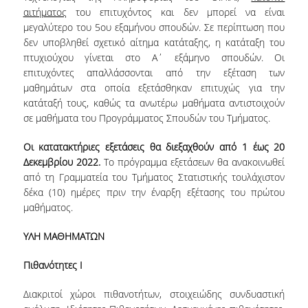
ΑΝΘΡΩΠΙΝΟ ΔΥΝΑΜΙΚΟ
αιτήματος
του επιτυχόντος και δεν μπορεί να είναι
μεγαλύτερο του 5
ου
εξαμήνου σπουδών. Σε περίπτωση που
ΜΕΛΗ ΔΕΠ
δεν υποβληθεί σχετικό αίτημα κατάταξης, η κατάταξη του
πτυχιούχου γίνεται στο Α΄ εξάμηνο σπουδών. Οι
ΕΡΓΑΣΤΗΡΙΑΚΟ ΔΙΔΑΚΤΙΚΟ ΠΡΟΣΩΠΙΚΟ
επιτυχόντες απαλλάσσονται από την εξέταση των
(Ε.ΔΙ.Π.)
μαθημάτων στα οποία εξετάσθηκαν επιτυχώς για την
κατάταξή τους, καθώς τα ανωτέρω μαθήματα αντιστοιχούν
ΕΙΔΙΚΟ ΤΕΧΝΙΚΟ ΕΡΓΑΣΤΗΡΙΑΚΟ ΠΡΟΣΩΠΙΚΟ
(Ε.Τ.Ε.Π)
σε μαθήματα του Προγράμματος Σπουδών του Τμήματος.
ΔΙΟΙΚΗΤΙΚΟ ΠΡΟΣΩΠΙΚΟ
Οι κατατακτήριες εξετάσεις θα διεξαχθούν από 1 έως 20
Δεκεμβρίου 2022.
Το πρόγραμμα εξετάσεων θα ανακοινωθεί
ΜΕΤΑΔΙΔΑΚΤΟΡΕΣ
από τη Γραμματεία του Τμήματος Στατιστικής τουλάχιστον
δέκα (10) ημέρες πριν την έναρξη εξέτασης του πρώτου
ΕΠΙΤΙΜΟΙ ΔΙΔΑΚΤΟΡΕΣ
μαθήματος.
ΜΗΤΡΩΑ ΤΜΗΜΑΤΟΣ
ΥΛΗ ΜΑΘΗΜΑΤΩΝ
ΑΠΟΧΩΡΗΣΑΝΤΕΣ ΚΑΘΗΓΗΤΕΣ
Πιθανότητες Ι
ΠΡΟΚΗΡΥΞΕΙΣ ΑΠΟΚΤΗΣΗΣ ΑΚΑΔΗΜΑΪΚΗΣ
Διακριτοί χώροι πιθανοτήτων, στοιχειώδης συνδυαστική
ΕΜΠΕΙΡΙΑΣ