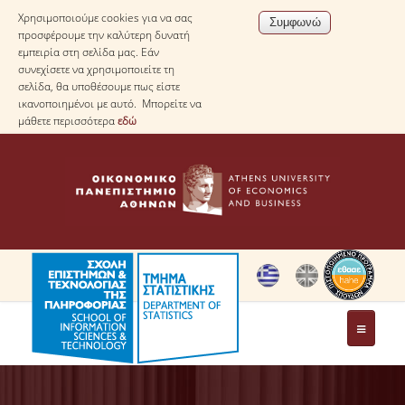
Χρησιμοποιούμε cookies για να σας
προσφέρουμε την καλύτερη δυνατή
εμπειρία στη σελίδα μας. Εάν
συνεχίσετε να χρησιμοποιείτε τη
σελίδα, θα υποθέσουμε πως είστε
ικανοποιημένοι με αυτό. Μπορείτε να
μάθετε περισσότερα
εδώ
ΤΟ ΤΜΗΜΑ
ΜΕ ΜΙΑ ΜΑΤΙΑ