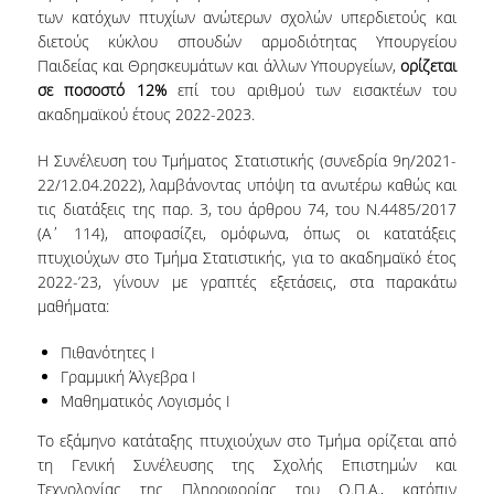
των κατόχων πτυχίων ανώτερων σχολών υπερδιετούς και
ΕΡΓΑΣΤΗΡΙΟ ΣΤΑΤΙΣΤΙΚΗΣ ΜΕΘΟΔΟΛΟΓΙΑΣ
διετούς κύκλου σπουδών αρμοδιότητας Υπουργείου
Παιδείας και Θρησκευμάτων και άλλων Υπουργείων,
ορίζεται
ΕΡΓΑΣΤΗΡΙΟ ΥΠΟΛΟΓΙΣΤΙΚΗΣ ΚΑΙ
σε ποσοστό 12%
επί του αριθμού των εισακτέων του
ΜΠΕΫΖΙΑΝΗΣ ΣΤΑΤΙΣΤΙΚΗΣ
ακαδημαϊκού έτους 2022-2023.
ΕΡΓΑΣΤΗΡΙΟ ΣΤΟΧΑΣΤΙΚΗΣ
ΜΟΝΤΕΛΟΠΟΙΗΣΗΣ ΚΑΙ ΕΦΑΡΜΟΓΩΝ
Η Συνέλευση του Τμήματος Στατιστικής (συνεδρία 9
η
/2021-
22/12.04.2022), λαμβάνοντας υπόψη τα ανωτέρω καθώς και
ΥΠΗΡΕΣΙΑ ΣΥΜΒΟΥΛΟΥ ΨΥΧΙΚΗΣ ΥΓΕΙΑΣ
τις διατάξεις της παρ. 3, του άρθρου 74, του Ν.4485/2017
(Α΄ 114), αποφασίζει, ομόφωνα, όπως οι κατατάξεις
CALENDARS
πτυχιούχων στο Τμήμα Στατιστικής, για το ακαδημαϊκό έτος
2022-’23, γίνουν με γραπτές εξετάσεις, στα παρακάτω
EVENT CALENDAR
μαθήματα:
CALENDAR ΕΡΓΑΣΤΗΡΙΟΥ ΑΝΤΩΝΙΑΔΟΥ
Πιθανότητες I
Γραμμική Άλγεβρα Ι
SOCIAL MEDIA
Μαθηματικός Λογισμός Ι
ΣΧΟΛΗ ΕΠΙΣΤΗΜΩΝ ΚΑΙ ΤΕΧΝΟΛΟΓΙΑΣ ΤΗΣ
Το εξάμηνο κατάταξης πτυχιούχων στο Τμήμα ορίζεται από
ΠΛΗΡΟΦΟΡΙΑΣ
τη Γενική Συνέλευσης της Σχολής Επιστημών και
Τεχνολογίας της Πληροφορίας του Ο.Π.Α.,
κατόπιν