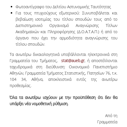
ΔΙΔΑΚΤΟΡΙΚΟ ΠΡΟΓΡΑΜΜΑ
Φωτοαντίγραφο του Δελτίου Αστυνομικής Ταυτότητας
Για τους πτυχιούχους εξωτερικού: Συνυποβάλεται και
ΚΑΝΟΝΙΣΜΟΣ ΔΙΔΑΚΤΟΡΙΚΩΝ ΣΠΟΥΔΩΝ
βεβαίωση ισοτιμίας του τίτλου σπουδών τους από το
ΑΙΤΗΣΗ ΓΙΑ ΣΥΜΜΕΤΟΧΗ ΣΤΟ ΠΡΟΓΡΑΜΜΑ
Διεπιστημονικό Οργανισμό Αναγνώρισης Τίτλων
Ακαδημαϊκών και Πληροφόρησης (Δ.Ο.Α.Τ.Α.Π.) ή από το
PHD DAYS/ ΕΝΗΜΕΡΩΣΕΙΣ ΓΙΑ ΤΟ
όργανο που έχει την αρμοδιότητα αναγνώρισης του
ΔΙΔΑΚΤΟΡΙΚΟ ΠΡΟΓΡΑΜΜΑ
τίτλου σπουδών.
ΥΠΟΨΗΦΙΟΙ ΔΙΔΑΚΤΟΡΕΣ
Τα ανωτέρω δικαιολογητικά υποβάλλονται ηλεκτρονικά στη
Γραμματεία του Τμήματος,
stat@aueb.gr
, ή αποστέλλονται
PHD ΑΠΟΦΟΙΤΟΙ/ ΔΙΑΤΡΙΒΕΣ
ταχυδρομικά στη διεύθυνση: Οικονομικό Πανεπιστήμιο
Αθηνών, Γραμματεία Τμήματος Στατιστικής, Πατησίων 76, τ.κ.
ΥΠΟΤΡΟΦΙΕΣ ΔΙΔΑΚΤΟΡΙΚΩΝ ΣΠΟΥΔΩΝ
104 34, Αθήνα, αποκλειστικά εντός της ανωτέρω
προθεσμίας.
ΜΕΤΑΔΙΔΑΚΤΟΡΕΣ
Όλα τα ανωτέρω ισχύουν με την προϋπόθεση ότι δεν θα
ΕΝΗΜΕΡΩΤΙΚΟ ΦΥΛΛΑΔΙΟ ΓΙΑ ΤΟ PHD ΣΤΗΝ
υπάρξει νέα νομοθετική ρύθμιση.
ΣΤΑΤΙΣΤΙΚΗ
Από τη
ΠΡΟΚΗΡΥΞΗ ΔΙΔΑΚΤΟΡΙΚΟΥ 2026-27
Γραμματεία