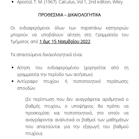
ΧΡΗΜΑΤΟΟΙΚΟΝΟΜΙΚΟΥ
Apostol, T. M. (1967). Calculus, Vol.1, 2nd edition, Wiley.
ΚΙΝΔΥΝΟΥ
ΠΡΟΘΕΣΜΙΑ – ΔΙΚΑΙΟΛΟΓΗΤΙΚΑ
MSC ΙNTERNSHIPS
Οι ενδιαφερόμενοι όλων των παραπάνω κατηγοριών
μπορούν να υποβάλουν αίτηση στη Γραμματεία του
INTERNSHIP FROM FANTASY
Τμήματος από
1 έως 15 Νοεμβρίου 2022
.
SPORTS INTERACTIVE
Τα απαιτούμενα δικαιολογητικά είναι:
INTERNSHIP FROM FRONTIER-
SCIENCE FOUNDATION HELLAS
Αίτηση του ενδιαφερομένου (χορηγείται από τη
γραμματεία την περίοδο των αιτήσεων)
INTERNSHIPS FROM IQVIA
Αντίγραφο πτυχίου ή πιστοποιητικό περάτωσης
σπουδών.
ΕΝΗΜΕΡΩΤΙΚΟ ΦΥΛΛΑΔΙΟ ΓΙΑ ΤΟ MSC
ΣΤΗΝ ΣΤΑΤΙΣΤΙΚΗ ΕΠΙΣΤΗΜΗ
(Σε περίπτωση που δεν αναγράφεται αριθμητικά ο
ΔΕΔΟΜΕΝΩΝ
βαθμός πτυχίου, ο υποψήφιος θα πρέπει να
προσκομίσει και πιστοποιητικό, στο οποίο να
MSC PROGRAMS VIDEO
αναγράφονται αναλυτικά οι βαθμοί των μαθημάτων
PRESENTATIONS 2026
που απαιτούνται για την εξαγωγή του βαθμού
πτυχίου).