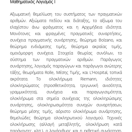
Μαθηματικός Λογισμός Ι
ΕΡΕΥΝΗΤΙΚΑ ΣΕΜΙΝΑΡΙΑ
Αξιωματική θεμελίωση του συστήματος των πραγματικών
αριθμών. Αξιώματα πεδίου και διάταξης, το αξίωμα του
ΕΠΑΓΓΕΛΜΑΤΙΚΑ ΣΕΜΙΝΑΡΙΑ
ελαχίστου άνω φράγματος και η Αρχιμήδεια ιδιότητα.
WEBINARS ΜΕΛΩΝ ΔΕΠ
Μονότονες και φραγμένες πραγματικές συναρτήσεις,
συνέχεια πραγματικής συνάρτησης, θεώρημα Bolzano, και
SHORT COURSES
θεώρημα ενδιάμεσης τιμής, θεώρημα ακραίας τιμής,
ομοιόμορφη συνέχεια. Στοιχεία θεωρίας συνόλων, το
ERASMUS
σύστημα των πραγματικών αριθμών. Παράγωγος
συνάρτησης, λογισμός παραγώγων και παράγωγοι ανώτερης
DOUBLE DEGREE ΜΕ
τάξης, θεωρήματα Rolle, Μέσης Τιμής, και L’Hospital, τοπικά
UNIVERSITA DI PAVIA
ακρότατα. Το ολοκλήρωμα Riemann, ιδιότητες
ολοκληρώματος (προσθετικότητα, τριγωνική ανισότητα,
DOUBLE M.SC. DEGREE IN
γραμμικότητα), συνέχεια και παραγωγισιμότητα,
STATISTICS & FINANCIAL
ολοκλήρωμα στα σημεία συνέχειας της ολοκληρώσιμης
ANALYTICS
συνάρτησης, ολοκληρωσιμότητα συνεχών συναρτήσεων,
ΣΥΝΕΡΓΑΣΙΕΣ
θεώρημα μέσης τιμής, αόριστο ολοκλήρωμα συνάρτησης,
θεμελιώδες θεώρημα ολοκληρωτικού λογισμού. Τεχνικές
ολοκλήρωσης (αλλαγή μεταβλητής, ολοκλήρωση κατά
ΔΙΠΛΩΜΑΤΙΚΕΣ ΕΡΓΑΣΙΕΣ
παράγοντες, κλπ.), ο λογάριθμος και η εκθετική συνάρτηση,