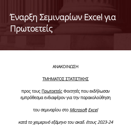
ΙΣΤΟΡΙΚΟ
Έναρξη Σεμιναρίων Excel για
ΔΙΟΙΚΗΣΗ ΤΟΥ ΤΜΗΜΑΤΟΣ
Πρωτοετείς
ΣΥΝΕΛΕΥΣΗ ΤΜΗΜΑΤΟΣ
ΔΙΑΚΡΙΣΕΙΣ ΤΟΥ ΤΜΗΜΑΤΟΣ
ΔΙΕΘΝΕΙΣ KΑΤΑΤΑΞΕΙΣ
ΑΝΑΚΟΙΝΩΣΗ
QSRANKINGS 2022
ΤΜΗΜΑΤΟΣ ΣΤΑΤΙΣΤΙΚΗΣ
ACADEMIC REPUTATION QS2022
προς τους
Πρωτοετείς
Φοιτητές που εκδήλωσαν
ΔΡΑΣΕΙΣ
εμπρόθεσμα ενδιαφέρον για την παρακολούθηση
ΕΡΓΑΣΤΗΡΙΑ
του σεμιναρίου στο
Microsoft
Excel
ΕΡΓΑΣΤΗΡΙΟ ΕΦΑΡΜΟΣΜΕΝΗΣ ΣΤΑΤΙΣΤΙΚΗΣ,
κατά το χειμερινό εξάμηνο του ακαδ. έτους 2023-24
ΠΙΘΑΝΟΤΗΤΩΝ ΚΑΙ ΑΝΑΛΥΣΗΣ ΔΕΔΟΜΕΝΩΝ