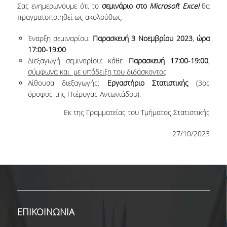
Σας ενημερώνουμε ότι το
σεμινάριο στο
Microsoft
Excel
θα
ΕΡΓΑΣΤΗΡΙΟ ΣΤΑΤΙΣΤΙΚΗΣ ΜΕΘΟΔΟΛΟΓΙΑΣ
πραγματοποιηθεί ως ακολούθως:
ΕΡΓΑΣΤΗΡΙΟ ΥΠΟΛΟΓΙΣΤΙΚΗΣ ΚΑΙ
Έναρξη σεμιναρίου:
Παρασκευή 3 Νοεμβρίου 2023
,
ώρα
ΜΠΕΫΖΙΑΝΗΣ ΣΤΑΤΙΣΤΙΚΗΣ
17:00-19:00
Διεξαγωγή σεμιναρίου: κάθε
Παρασκευή 17:00-19:00
,
ΕΡΓΑΣΤΗΡΙΟ ΣΤΟΧΑΣΤΙΚΗΣ
σύμφωνα και
με υπόδειξη του διδάσκοντος
ΜΟΝΤΕΛΟΠΟΙΗΣΗΣ ΚΑΙ ΕΦΑΡΜΟΓΩΝ
Αίθουσα διεξαγωγής:
Εργαστήριο Στατιστικής
(3
ος
ΥΠΗΡΕΣΙΑ ΣΥΜΒΟΥΛΟΥ ΨΥΧΙΚΗΣ ΥΓΕΙΑΣ
όροφος της Πτέρυγας Αντωνιάδου).
Εκ της Γραμματείας του Τμήματος Στατιστικής
CALENDARS
27/10/2023
EVENT CALENDAR
CALENDAR ΕΡΓΑΣΤΗΡΙΟΥ ΑΝΤΩΝΙΑΔΟΥ
SOCIAL MEDIA
ΣΧΟΛΗ ΕΠΙΣΤΗΜΩΝ ΚΑΙ ΤΕΧΝΟΛΟΓΙΑΣ ΤΗΣ
ΠΛΗΡΟΦΟΡΙΑΣ
ΕΠΙΚΟΙΝΩΝΙΑ