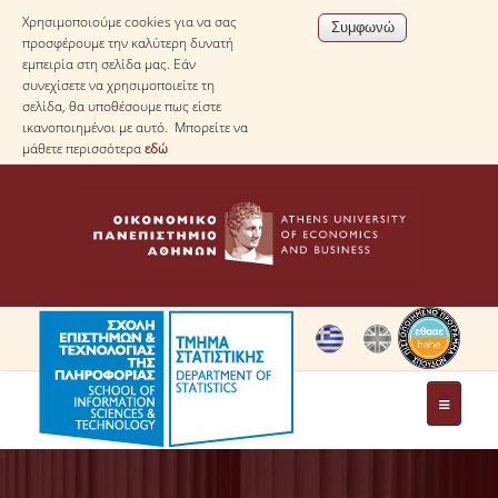
Χρησιμοποιούμε cookies για να σας
προσφέρουμε την καλύτερη δυνατή
εμπειρία στη σελίδα μας. Εάν
συνεχίσετε να χρησιμοποιείτε τη
σελίδα, θα υποθέσουμε πως είστε
ικανοποιημένοι με αυτό. Μπορείτε να
μάθετε περισσότερα
εδώ
ΤΟ ΤΜΗΜΑ
ΜΕ ΜΙΑ ΜΑΤΙΑ