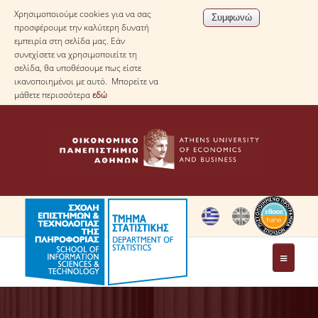
Χρησιμοποιούμε cookies για να σας
προσφέρουμε την καλύτερη δυνατή
εμπειρία στη σελίδα μας. Εάν
συνεχίσετε να χρησιμοποιείτε τη
σελίδα, θα υποθέσουμε πως είστε
ικανοποιημένοι με αυτό. Μπορείτε να
μάθετε περισσότερα
εδώ
ΤΟ ΤΜΗΜΑ
ΜΕ ΜΙΑ ΜΑΤΙΑ