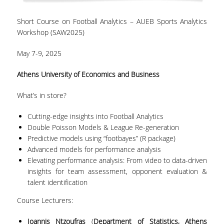
ΩΡΕΣ ΓΡΑΦΕΙΟΥ
Short Course on Football Analytics – AUEB Sports Analytics
Workshop (SAW2025)
ΠΡΟΠΤΥΧΙΑΚΕΣ ΣΠΟΥΔΕΣ
May 7-9, 2025
ΠΡΟΓΡΑΜΜΑ ΣΠΟΥΔΩΝ
Athens University of Economics and Business
ΟΔΗΓΟΣ ΣΠΟΥΔΩΝ
What’s in store?
ΟΔΗΓΟΣ ΣΠΟΥΔΩΝ 2025-26
Cutting-edge insights into Football Analytics
ΠΑΛΑΙΟΤΕΡΟΙ ΟΔΗΓΟΙ ΣΠΟΥΔΩΝ
Double Poisson Models & League Re-generation
Predictive models using “footbayes” (R package)
Advanced models for performance analysis
ΜΑΘΗΜΑΤΑ
Elevating performance analysis: From video to data-driven
insights for team assessment, opponent evaluation &
ΜΑΘΗΜΑΤΑ ΠΡΟΓΡΑΜΜΑΤΟΣ
talent identification
ΣΠΟΥΔΩΝ
Course Lecturers:
ΜΑΘΗΜΑΤΑ ΕΛΕΥΘΕΡΗΣ
ΕΠΙΛΟΓΗΣ ΑΠΟ ΑΛΛΑ ΤΜΗΜΑΤΑ
Ioannis Ntzoufras
(
Department of Statistics, Athens