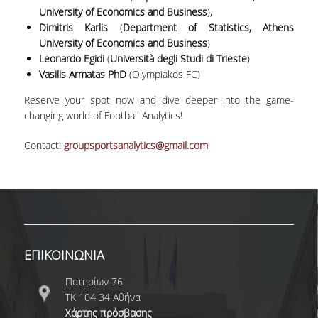
University of Economics and Business
),
ΚΥΚΛΟΙ ΜΑΘΗΜΑΤΩΝ
Dimitris Karlis
(
Department of Statistics, Athens
University of Economics and Business
)
ΠΕΡΙΓΡΑΜΜΑΤΑ ΜΑΘΗΜΑΤΩΝ
Leonardo Egidi
(
Università degli Studi di Trieste
)
Vasilis Armatas PhD
(Olympiakos FC)
ΑΛΛΑ ΣΤΟΙΧΕΙΑ
Reserve your spot now and dive deeper into the game-
changing world of Football Analytics!
ΔΙΠΛΩΜΑΤΙΚΗ ΕΡΓΑΣΙΑ
Contact:
groupsportsanalytics@gmail.com
ΠΡΑΚΤΙΚΗ ΑΣΚΗΣΗ
ΠΡΟΓΡΑΜΜΑ ERASMUS
ΑΝΤΙΣΤΟΙΧΙΕΣ ΤΜΗΜΑΤΩΝ ΑΕΙ
ΑΚΑΔ. ΕΤΟΥΣ 2026-27
ΚΑΤΑΤΑΚΤΗΡΙΕΣ ΕΞΕΤΑΣΕΙΣ
ΕΠΙΚΟΙΝΩΝΙΑ
ΣΥΜΒΟΥΛΟΙ ΚΑΘΗΓΗΤΕΣ
Πατησίων 76
ΤΚ 104 34 Αθήνα
ΠΑΙΔΑΓΩΓΙΚΗ ΕΠΑΡΚΕΙΑ
Χάρτης πρόσβασης