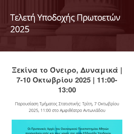
ΙΣΤΟΡΙΚΟ
Τελετή Υποδοχής Πρωτοετών
ΔΙΟΙΚΗΣΗ ΤΟΥ ΤΜΗΜΑΤΟΣ
2025
ΣΥΝΕΛΕΥΣΗ ΤΜΗΜΑΤΟΣ
ΔΙΑΚΡΙΣΕΙΣ ΤΟΥ ΤΜΗΜΑΤΟΣ
ΔΙΕΘΝΕΙΣ KΑΤΑΤΑΞΕΙΣ
Ξεκίνα το Όνειρο, Δυναμικά |
QSRANKINGS 2022
7-10 Οκτωβρίου 2025 | 11:00-
ACADEMIC REPUTATION QS2022
13:00
ΔΡΑΣΕΙΣ
Παρουσίαση Τμήματος Στατιστικής: Τρίτη, 7 Οκτωβρίου
ΕΡΓΑΣΤΗΡΙΑ
2025, 11:00 στο Αμφιθέατρο Αντωνιάδου
ΕΡΓΑΣΤΗΡΙΟ ΕΦΑΡΜΟΣΜΕΝΗΣ ΣΤΑΤΙΣΤΙΚΗΣ,
ΠΙΘΑΝΟΤΗΤΩΝ ΚΑΙ ΑΝΑΛΥΣΗΣ ΔΕΔΟΜΕΝΩΝ