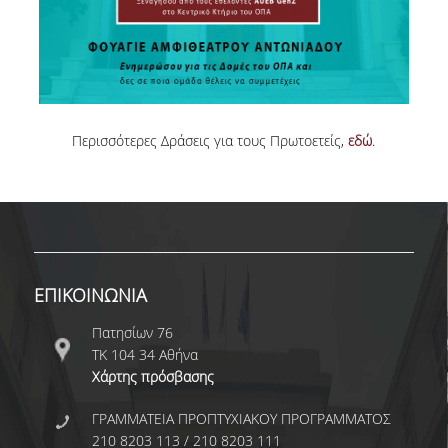
ΑΝΘΡΩΠΙΝΟ ΔΥΝΑΜΙΚΟ
ΜΕΛΗ ΔΕΠ
ΕΡΓΑΣΤΗΡΙΑΚΟ ΔΙΔΑΚΤΙΚΟ ΠΡΟΣΩΠΙΚΟ
(Ε.ΔΙ.Π.)
Περισσότερες Δράσεις για τους Πρωτοετείς,
εδώ
.
ΕΙΔΙΚΟ ΤΕΧΝΙΚΟ ΕΡΓΑΣΤΗΡΙΑΚΟ ΠΡΟΣΩΠΙΚΟ
(Ε.Τ.Ε.Π)
ΔΙΟΙΚΗΤΙΚΟ ΠΡΟΣΩΠΙΚΟ
ΜΕΤΑΔΙΔΑΚΤΟΡΕΣ
ΕΠΙΚΟΙΝΩΝΙΑ
ΕΠΙΤΙΜΟΙ ΔΙΔΑΚΤΟΡΕΣ
Πατησίων 76
ΜΗΤΡΩΑ ΤΜΗΜΑΤΟΣ
ΤΚ 104 34 Αθήνα
ΑΠΟΧΩΡΗΣΑΝΤΕΣ ΚΑΘΗΓΗΤΕΣ
Χάρτης πρόσβασης
ΠΡΟΚΗΡΥΞΕΙΣ ΑΠΟΚΤΗΣΗΣ ΑΚΑΔΗΜΑΪΚΗΣ
ΓΡΑΜΜΑΤΕΙΑ ΠΡΟΠΤΥΧΙΑΚΟΥ ΠΡΟΓΡΑΜΜΑΤΟΣ
ΕΜΠΕΙΡΙΑΣ
210 8203 113 / 210 8203 111