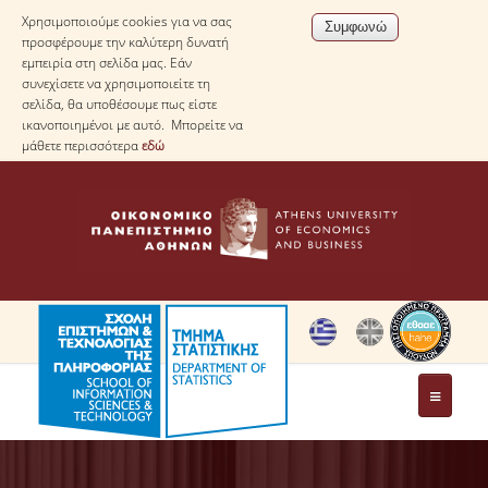
Χρησιμοποιούμε cookies για να σας
προσφέρουμε την καλύτερη δυνατή
εμπειρία στη σελίδα μας. Εάν
συνεχίσετε να χρησιμοποιείτε τη
σελίδα, θα υποθέσουμε πως είστε
ικανοποιημένοι με αυτό. Μπορείτε να
μάθετε περισσότερα
εδώ
ΤΟ ΤΜΗΜΑ
ΜΕ ΜΙΑ ΜΑΤΙΑ