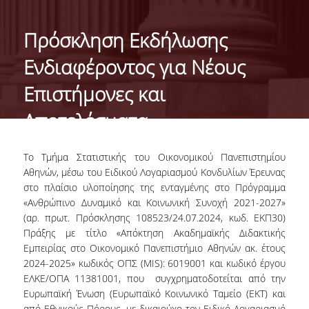
ΙΣΤΟΡΙΚΟ
Πρόσκληση Εκδήλωσης
ΔΙΟΙΚΗΣΗ ΤΟΥ ΤΜΗΜΑΤΟΣ
Ενδιαφέροντος για Νέους
ΣΥΝΕΛΕΥΣΗ ΤΜΗΜΑΤΟΣ
Επιστήμονες και
ΔΙΑΚΡΙΣΕΙΣ ΤΟΥ ΤΜΗΜΑΤΟΣ
Αποτελέσματα
ΔΙΕΘΝΕΙΣ KΑΤΑΤΑΞΕΙΣ
Το
Τμήμα Στατιστικής
του Οικονομικού Πανεπιστημίου
QSRANKINGS 2022
Αθηνών, μέσω του Ειδικού Λογαριασμού Κονδυλίων Έρευνας
στο πλαίσιο υλοποίησης της ενταγμένης στο Πρόγραμμα
ACADEMIC REPUTATION QS2022
«Ανθρώπινο Δυναμικό και Κοινωνική Συνοχή 2021-2027»
(αρ. πρωτ. Πρόσκλησης 108523/24.07.2024, κωδ. ΕΚΠ30)
ΔΡΑΣΕΙΣ
Πράξης με τίτλο «Απόκτηση Ακαδημαϊκής Διδακτικής
Εμπειρίας στο Οικονομικό Πανεπιστήμιο Αθηνών ακ. έτους
ΕΡΓΑΣΤΗΡΙΑ
2024-2025»
κωδικός ΟΠΣ (MIS): 6019001
και κωδικό έργου
ΕΛΚΕ/ΟΠΑ 11381001, που συγχρηματοδοτείται από την
ΕΡΓΑΣΤΗΡΙΟ ΕΦΑΡΜΟΣΜΕΝΗΣ ΣΤΑΤΙΣΤΙΚΗΣ,
Ευρωπαϊκή Ένωση (Ευρωπαϊκό Κοινωνικό Ταμείο (ΕΚΤ) και
ΠΙΘΑΝΟΤΗΤΩΝ ΚΑΙ ΑΝΑΛΥΣΗΣ ΔΕΔΟΜΕΝΩΝ
από Εθνικούς Πόρους, με δικαιούχο τον Ειδικό Λογαριασμό