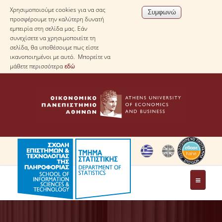
Χρησιμοποιούμε cookies για να σας
προσφέρουμε την καλύτερη δυνατή
εμπειρία στη σελίδα μας. Εάν
συνεχίσετε να χρησιμοποιείτε τη
σελίδα, θα υποθέσουμε πως είστε
ικανοποιημένοι με αυτό. Μπορείτε να
μάθετε περισσότερα
εδώ
ΤΟ ΤΜΗΜΑ
ΜΕ ΜΙΑ ΜΑΤΙΑ