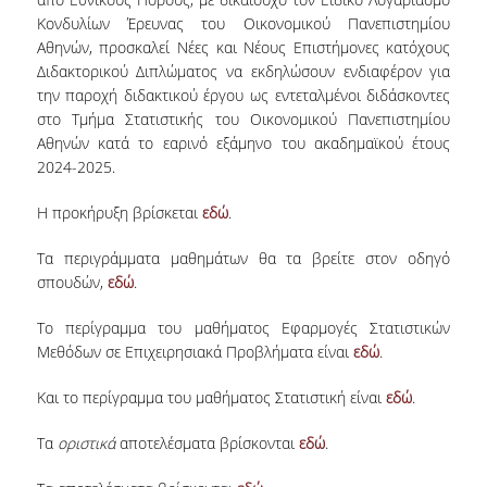
Κονδυλίων Έρευνας του Οικονομικού Πανεπιστημίου
ΕΡΓΑΣΤΗΡΙΟ ΣΤΑΤΙΣΤΙΚΗΣ ΜΕΘΟΔΟΛΟΓΙΑΣ
Αθηνών,
προσκαλεί
Νέες και Νέους Επιστήμονες κατόχους
ΕΡΓΑΣΤΗΡΙΟ ΥΠΟΛΟΓΙΣΤΙΚΗΣ ΚΑΙ
Διδακτορικού Διπλώματος να εκδηλώσουν ενδιαφέρον για
ΜΠΕΫΖΙΑΝΗΣ ΣΤΑΤΙΣΤΙΚΗΣ
την παροχή διδακτικού έργου ως εντεταλμένοι διδάσκοντες
στο
Τμήμα Στατιστικής
του Οικονομικού Πανεπιστημίου
ΕΡΓΑΣΤΗΡΙΟ ΣΤΟΧΑΣΤΙΚΗΣ
Αθηνών κατά το
εαρινό εξάμηνο του ακαδημαϊκού έτους
ΜΟΝΤΕΛΟΠΟΙΗΣΗΣ ΚΑΙ ΕΦΑΡΜΟΓΩΝ
2024-2025.
ΥΠΗΡΕΣΙΑ ΣΥΜΒΟΥΛΟΥ ΨΥΧΙΚΗΣ ΥΓΕΙΑΣ
Η προκήρυξη βρίσκεται
εδώ
.
CALENDARS
Τα περιγράμματα μαθημάτων θα τα βρείτε στον οδηγό
σπουδών,
εδώ
.
EVENT CALENDAR
Το περίγραμμα του μαθήματος Εφαρμογές Στατιστικών
CALENDAR ΕΡΓΑΣΤΗΡΙΟΥ ΑΝΤΩΝΙΑΔΟΥ
Μεθόδων σε Επιχειρησιακά Προβλήματα είναι
εδώ
.
SOCIAL MEDIA
Και το περίγραμμα του μαθήματος Στατιστική είναι
εδώ
.
ΣΧΟΛΗ ΕΠΙΣΤΗΜΩΝ ΚΑΙ ΤΕΧΝΟΛΟΓΙΑΣ ΤΗΣ
Τα
οριστικά
αποτελέσματα βρίσκονται
εδώ
.
ΠΛΗΡΟΦΟΡΙΑΣ