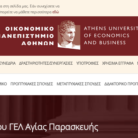
 στη σελίδα μας. Εάν συνεχίσετε να
Μπορείτε να μάθετε περισσότερα
εδώ
ΣΥΝΕΔΡΙΑ
ΔΡΑΣΤΗΡΙΟΤΗΤΕΣ/ΣΥΝΕΡΓΑΣΙΕΣ
ΥΠΟΤΡΟΦΙΕΣ
ΧΡΗΣΙΜΑ ΕΓΓΡΑΦΑ
ΜΙΚΟ
ΠΡΟΠΤΥΧΙΑΚΕΣ ΣΠΟΥΔΕΣ
ΜΕΤΑΠΤΥΧΙΑΚΕΣ ΣΠΟΥΔΕΣ
ΔΙΔΑΚΤΟΡΙΚΟ ΠΡΟ
ου ΓΕΛ Αγίας Παρασκευής