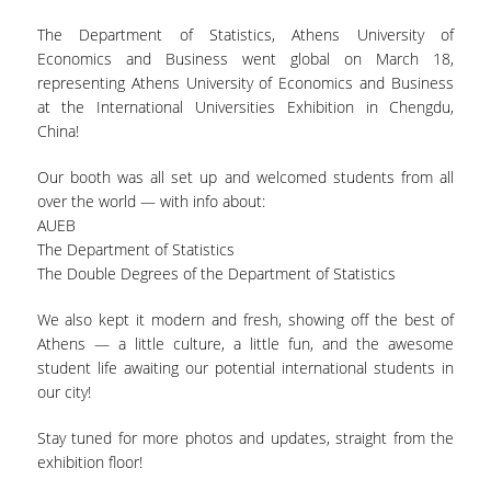
ΩΡΕΣ ΓΡΑΦΕΙΟΥ
The Department of Statistics, Athens University of
Economics and Business went global on March 18,
ΠΡΟΠΤΥΧΙΑΚΕΣ ΣΠΟΥΔΕΣ
representing Athens University of Economics and Business
at the International Universities Exhibition in Chengdu,
China!
ΠΡΟΓΡΑΜΜΑ ΣΠΟΥΔΩΝ
Our booth was all set up and welcomed students from all
ΟΔΗΓΟΣ ΣΠΟΥΔΩΝ
over the world — with info about:
AUEB
ΟΔΗΓΟΣ ΣΠΟΥΔΩΝ 2025-26
The Department of Statistics
The Double Degrees of the Department of Statistics
ΠΑΛΑΙΟΤΕΡΟΙ ΟΔΗΓΟΙ ΣΠΟΥΔΩΝ
We also kept it modern and fresh, showing off the best of
ΜΑΘΗΜΑΤΑ
Athens — a little culture, a little fun, and the awesome
student life awaiting our potential international students in
ΜΑΘΗΜΑΤΑ ΠΡΟΓΡΑΜΜΑΤΟΣ
our city!
ΣΠΟΥΔΩΝ
Stay tuned for more photos and updates, straight from the
ΜΑΘΗΜΑΤΑ ΕΛΕΥΘΕΡΗΣ
exhibition floor!
ΕΠΙΛΟΓΗΣ ΑΠΟ ΑΛΛΑ ΤΜΗΜΑΤΑ