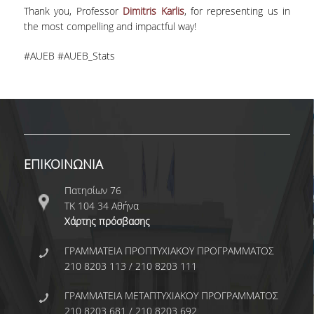
Thank you, Professor
Dimitris Karlis
, for representing us in
ΚΥΚΛΟΙ ΜΑΘΗΜΑΤΩΝ
the most compelling and impactful way!
ΠΕΡΙΓΡΑΜΜΑΤΑ ΜΑΘΗΜΑΤΩΝ
#AUEB #AUEB_Stats
ΑΛΛΑ ΣΤΟΙΧΕΙΑ
ΔΙΠΛΩΜΑΤΙΚΗ ΕΡΓΑΣΙΑ
ΠΡΑΚΤΙΚΗ ΑΣΚΗΣΗ
ΕΠΙΚΟΙΝΩΝΙΑ
ΠΡΟΓΡΑΜΜΑ ERASMUS
Πατησίων 76
ΤΚ 104 34 Αθήνα
ΑΝΤΙΣΤΟΙΧΙΕΣ ΤΜΗΜΑΤΩΝ ΑΕΙ
ΑΚΑΔ. ΕΤΟΥΣ 2026-27
Χάρτης πρόσβασης
ΚΑΤΑΤΑΚΤΗΡΙΕΣ ΕΞΕΤΑΣΕΙΣ
ΓΡΑΜΜΑΤΕΙΑ ΠΡΟΠΤΥΧΙΑΚΟΥ ΠΡΟΓΡΑΜΜΑΤΟΣ
210 8203 113 / 210 8203 111
ΣΥΜΒΟΥΛΟΙ ΚΑΘΗΓΗΤΕΣ
ΓΡΑΜΜΑΤΕΙΑ ΜΕΤΑΠΤΥΧΙΑΚΟΥ ΠΡΟΓΡΑΜΜΑΤΟΣ
ΠΑΙΔΑΓΩΓΙΚΗ ΕΠΑΡΚΕΙΑ
210 8203 681 / 210 8203 692