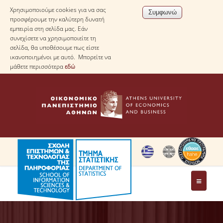
Χρησιμοποιούμε cookies για να σας
προσφέρουμε την καλύτερη δυνατή
εμπειρία στη σελίδα μας. Εάν
συνεχίσετε να χρησιμοποιείτε τη
σελίδα, θα υποθέσουμε πως είστε
ικανοποιημένοι με αυτό. Μπορείτε να
μάθετε περισσότερα
εδώ
ΤΟ ΤΜΗΜΑ
ΜΕ ΜΙΑ ΜΑΤΙΑ