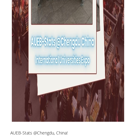
ΑΝΘΡΩΠΙΝΟ ΔΥΝΑΜΙΚΟ
ΜΕΛΗ ΔΕΠ
ΕΡΓΑΣΤΗΡΙΑΚΟ ΔΙΔΑΚΤΙΚΟ ΠΡΟΣΩΠΙΚΟ
(Ε.ΔΙ.Π.)
ΕΙΔΙΚΟ ΤΕΧΝΙΚΟ ΕΡΓΑΣΤΗΡΙΑΚΟ ΠΡΟΣΩΠΙΚΟ
(Ε.Τ.Ε.Π)
ΔΙΟΙΚΗΤΙΚΟ ΠΡΟΣΩΠΙΚΟ
ΜΕΤΑΔΙΔΑΚΤΟΡΕΣ
ΕΠΙΤΙΜΟΙ ΔΙΔΑΚΤΟΡΕΣ
ΜΗΤΡΩΑ ΤΜΗΜΑΤΟΣ
ΑΠΟΧΩΡΗΣΑΝΤΕΣ ΚΑΘΗΓΗΤΕΣ
ΠΡΟΚΗΡΥΞΕΙΣ ΑΠΟΚΤΗΣΗΣ ΑΚΑΔΗΜΑΪΚΗΣ
ΕΜΠΕΙΡΙΑΣ
AUEB-Stats @Chengdu, China!