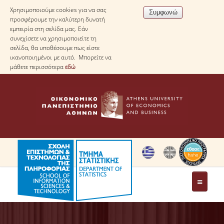
Χρησιμοποιούμε cookies για να σας
προσφέρουμε την καλύτερη δυνατή
εμπειρία στη σελίδα μας. Εάν
συνεχίσετε να χρησιμοποιείτε τη
σελίδα, θα υποθέσουμε πως είστε
ικανοποιημένοι με αυτό. Μπορείτε να
μάθετε περισσότερα
εδώ
ΤΟ ΤΜΗΜΑ
ΜΕ ΜΙΑ ΜΑΤΙΑ