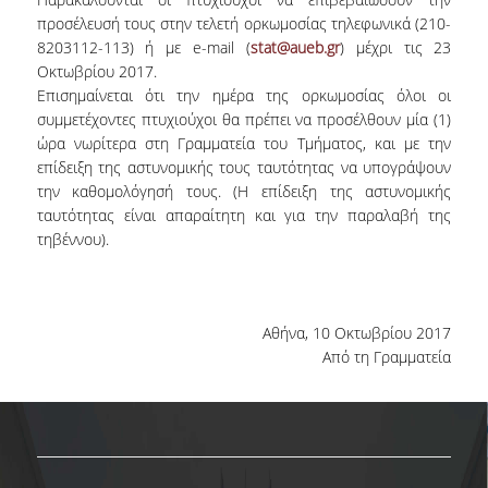
προσέλευσή τους στην τελετή ορκωμοσίας τηλεφωνικά (210-
ΕΡΓΑΣΤΗΡΙΟ ΣΤΑΤΙΣΤΙΚΗΣ ΜΕΘΟΔΟΛΟΓΙΑΣ
8203112-113) ή με e-mail (
stat@aueb.gr
) μέχρι τις 23
ΕΡΓΑΣΤΗΡΙΟ ΥΠΟΛΟΓΙΣΤΙΚΗΣ ΚΑΙ
Οκτωβρίου 2017.
ΜΠΕΫΖΙΑΝΗΣ ΣΤΑΤΙΣΤΙΚΗΣ
Επισημαίνεται ότι την ημέρα της ορκωμοσίας όλοι οι
συμμετέχοντες πτυχιούχοι θα πρέπει να προσέλθουν μία (1)
ΕΡΓΑΣΤΗΡΙΟ ΣΤΟΧΑΣΤΙΚΗΣ
ώρα νωρίτερα στη Γραμματεία του Τμήματος, και με την
ΜΟΝΤΕΛΟΠΟΙΗΣΗΣ ΚΑΙ ΕΦΑΡΜΟΓΩΝ
επίδειξη της αστυνομικής τους ταυτότητας να υπογράψουν
την καθομολόγησή τους. (Η επίδειξη της αστυνομικής
ΥΠΗΡΕΣΙΑ ΣΥΜΒΟΥΛΟΥ ΨΥΧΙΚΗΣ ΥΓΕΙΑΣ
ταυτότητας είναι απαραίτητη και για την παραλαβή της
τηβέννου).
CALENDARS
EVENT CALENDAR
Αθήνα, 10 Οκτωβρίου 2017
CALENDAR ΕΡΓΑΣΤΗΡΙΟΥ ΑΝΤΩΝΙΑΔΟΥ
Από τη Γραμματεία
SOCIAL MEDIA
ΣΧΟΛΗ ΕΠΙΣΤΗΜΩΝ ΚΑΙ ΤΕΧΝΟΛΟΓΙΑΣ ΤΗΣ
ΠΛΗΡΟΦΟΡΙΑΣ