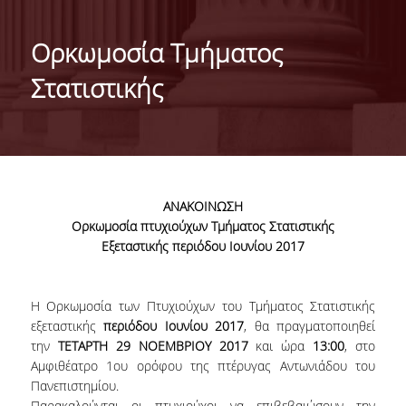
ΙΣΤΟΡΙΚΟ
Ορκωμοσία Τμήματος
ΔΙΟΙΚΗΣΗ ΤΟΥ ΤΜΗΜΑΤΟΣ
Στατιστικής
ΣΥΝΕΛΕΥΣΗ ΤΜΗΜΑΤΟΣ
ΔΙΑΚΡΙΣΕΙΣ ΤΟΥ ΤΜΗΜΑΤΟΣ
ΔΙΕΘΝΕΙΣ KΑΤΑΤΑΞΕΙΣ
ΑΝΑΚΟΙΝΩΣΗ
QSRANKINGS 2022
Ορκωμοσία πτυχιούχων Τμήματος Στατιστικής
Εξεταστικής περιόδου Ιουνίου 2017
ACADEMIC REPUTATION QS2022
ΔΡΑΣΕΙΣ
Η Ορκωμοσία των Πτυχιούχων του Τμήματος Στατιστικής
εξεταστικής
περιόδου Ιουνίου 2017
, θα πραγματοποιηθεί
ΕΡΓΑΣΤΗΡΙΑ
την
ΤΕΤΑΡΤΗ 29 ΝΟΕΜΒΡΙΟΥ 2017
και ώρα
13:00
, στο
Αμφιθέατρο 1ου ορόφου της πτέρυγας Αντωνιάδου του
ΕΡΓΑΣΤΗΡΙΟ ΕΦΑΡΜΟΣΜΕΝΗΣ ΣΤΑΤΙΣΤΙΚΗΣ,
Πανεπιστημίου.
ΠΙΘΑΝΟΤΗΤΩΝ ΚΑΙ ΑΝΑΛΥΣΗΣ ΔΕΔΟΜΕΝΩΝ
Παρακαλούνται οι πτυχιούχοι να επιβεβαιώσουν την