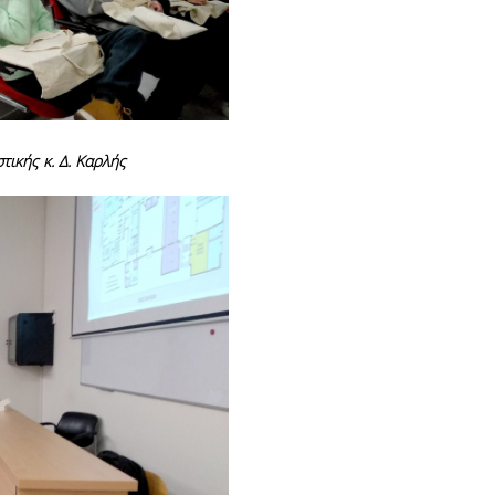
τικής κ. Δ. Καρλής