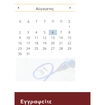
ΕΡΕΥΝΗΤΙΚΑ ΣΕΜΙΝΑΡΙΑ
«
»
Αύγουστος
ΕΠΑΓΓΕΛΜΑΤΙΚΑ ΣΕΜΙΝΑΡΙΑ
Κ
Δ
Τ
Τ
Π
Π
Σ
WEBINARS ΜΕΛΩΝ ΔΕΠ
1
2
3
4
5
6
7
8
SHORT COURSES
9
10
11
12
13
14
15
16
17
18
19
20
21
22
ERASMUS
23
24
25
26
27
28
29
30
31
DOUBLE DEGREE ΜΕ
UNIVERSITA DI PAVIA
DOUBLE M.SC. DEGREE IN
STATISTICS & FINANCIAL
ANALYTICS
ΣΥΝΕΡΓΑΣΙΕΣ
Εγγραφείτε
ΔΙΠΛΩΜΑΤΙΚΕΣ ΕΡΓΑΣΙΕΣ