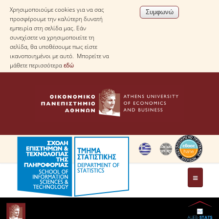
Χρησιμοποιούμε cookies για να σας
προσφέρουμε την καλύτερη δυνατή
εμπειρία στη σελίδα μας. Εάν
συνεχίσετε να χρησιμοποιείτε τη
σελίδα, θα υποθέσουμε πως είστε
ικανοποιημένοι με αυτό. Μπορείτε να
μάθετε περισσότερα
εδώ
ΤΟ ΤΜΗΜΑ
ΜΕ ΜΙΑ ΜΑΤΙΑ