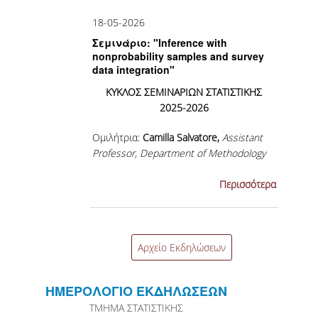
18-05-2026
MSC IN STATISTICAL DATA
Σεμινάριο: "Inference with
SCIENCE
nonprobability samples and survey
data integration"
MSC IN APPLIED STATISTICS AND
ΚΥΚΛΟΣ ΣΕΜΙΝΑΡΙΩΝ ΣΤΑΤΙΣΤΙΚΗΣ
DATA ANALYTICS
2025-2026
ΜSC IN INSURANCE AND
FINANCIAL RISK ANALYTICS
Ομιλήτρια:
Camilla Salvatore,
Assistant
Professor, Department of Methodology
MSC IN SPORTS ANALYTICS
and Statistics, Faculty of Social...
Περισσότερα
ΜSC IN DATA SCIENCE
DOUBLE DEGREES
Αρχείο Εκδηλώσεων
EUROPEAN MSC IN OFFICIAL
STATISTICS
ΗΜΕΡΟΛΟΓΙΟ ΕΚΔΗΛΩΣΕΩΝ
ΔΡΑΣΤΗΡΙΟΤΗΤΕΣ/ΣΥΝΕΡΓΑΣΙΕΣ
TΜΗΜΑ ΣΤΑΤΙΣΤΙΚΗΣ