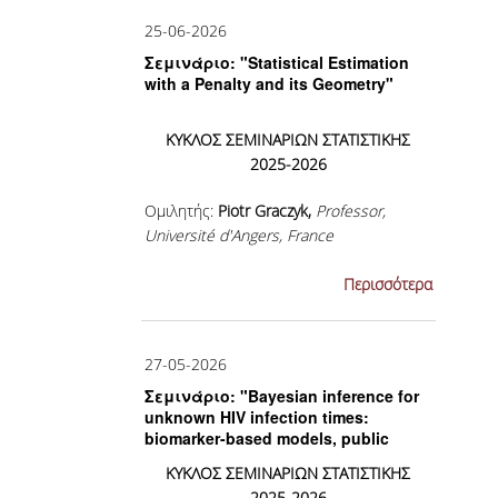
25-06-2026
ΚΥΚΛΟΙ ΜΑΘΗΜΑΤΩΝ
Σεμινάριο: "Statistical Estimation
ΠΕΡΙΓΡΑΜΜΑΤΑ ΜΑΘΗΜΑΤΩΝ
with a Penalty and its Geometry"
ΑΛΛΑ ΣΤΟΙΧΕΙΑ
ΚΥΚΛΟΣ ΣΕΜΙΝΑΡΙΩΝ ΣΤΑΤΙΣΤΙΚΗΣ
2025-2026
ΔΙΠΛΩΜΑΤΙΚΗ ΕΡΓΑΣΙΑ
Ομιλητής:
Piotr
Graczyk,
Professor,
Université d'Angers, France
ΠΡΑΚΤΙΚΗ ΑΣΚΗΣΗ
ΠΡΟΓΡΑΜΜΑ ERASMUS
...
Περισσότερα
ΑΝΤΙΣΤΟΙΧΙΕΣ ΤΜΗΜΑΤΩΝ ΑΕΙ
ΑΚΑΔ. ΕΤΟΥΣ 2026-27
27-05-2026
ΚΑΤΑΤΑΚΤΗΡΙΕΣ ΕΞΕΤΑΣΕΙΣ
Σεμινάριο: "Bayesian inference for
unknown HIV infection times:
biomarker-based models, public
ΣΥΜΒΟΥΛΟΙ ΚΑΘΗΓΗΤΕΣ
health applications and molecular-
ΚΥΚΛΟΣ ΣΕΜΙΝΑΡΙΩΝ ΣΤΑΤΙΣΤΙΚΗΣ
clock extensions"
ΠΑΙΔΑΓΩΓΙΚΗ ΕΠΑΡΚΕΙΑ
2025-2026