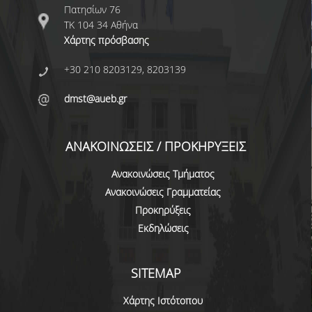
Πατησίων 76
ΤΚ 104 34 Αθήνα
Χάρτης πρόσβασης
+30 210 8203129, 8203139
dmst@aueb.gr
ΑΝΑΚΟΙΝΩΣΕΙΣ / ΠΡΟΚΗΡΥΞΕΙΣ
Ανακοινώσεις Τμήματος
Ανακοινώσεις Γραμματείας
Προκηρύξεις
Εκδηλώσεις
SITEMAP
Χάρτης Ιστότοπου