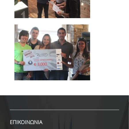
ΕΠΙΚΟΙΝΩΝΙΑ