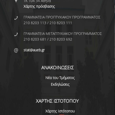
ΤΚ 104 34 Αθήνα
Χάρτης πρόσβασης
ΕΡΕΥΝΗΤΙΚΑ ΣΕΜΙΝΑΡΙΑ
ΓΡΑΜΜΑΤΕΙΑ ΠΡΟΠΤΥΧΙΑΚΟΥ ΠΡΟΓΡΑΜΜΑΤΟΣ
ΕΠΑΓΓΕΛΜΑΤΙΚΑ ΣΕΜΙΝΑΡΙΑ
210 8203 113 / 210 8203 111
WEBINARS ΜΕΛΩΝ ΔΕΠ
ΓΡΑΜΜΑΤΕΙΑ ΜΕΤΑΠΤΥΧΙΑΚΟΥ ΠΡΟΓΡΑΜΜΑΤΟΣ
SHORT COURSES
210 8203 681 / 210 8203 692
ERASMUS
stat@aueb.gr
DOUBLE DEGREE ΜΕ
UNIVERSITA DI PAVIA
ΑΝΑΚΟΙΝΩΣΕΙΣ
DOUBLE M.SC. DEGREE IN
Νέα του Τμήματος
STATISTICS & FINANCIAL
Εκδηλώσεις
ANALYTICS
ΣΥΝΕΡΓΑΣΙΕΣ
ΧΑΡΤΗΣ ΙΣΤΟΤΟΠΟΥ
ΔΙΠΛΩΜΑΤΙΚΕΣ ΕΡΓΑΣΙΕΣ
Χάρτης Ιστότοπου