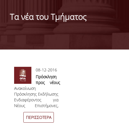
ΙΣΤΟΡΙΚΟ
Τα νέα του Τμήματος
ΔΙΟΙΚΗΣΗ ΤΟΥ ΤΜΗΜΑΤΟΣ
ΣΥΝΕΛΕΥΣΗ ΤΜΗΜΑΤΟΣ
ΔΙΑΚΡΙΣΕΙΣ ΤΟΥ ΤΜΗΜΑΤΟΣ
ΔΙΕΘΝΕΙΣ KΑΤΑΤΑΞΕΙΣ
Σελίδες
08-12-2016
QSRANKINGS 2022
Πρόσκληση
ACADEMIC REPUTATION QS2022
προς νέους
Ανακοίνωση
Επιστήμονες
ΔΡΑΣΕΙΣ
Πρόσκλησης Εκδήλωσης
Ενδιαφέροντος για
Νέους Επιστήμονες,
ΕΡΓΑΣΤΗΡΙΑ
κατόχους Διδακτορικού
Διπλώματος ειδίκευσης
ΠΕΡΙΣΣΟΤΕΡΑ
ΕΡΓΑΣΤΗΡΙΟ ΕΦΑΡΜΟΣΜΕΝΗΣ ΣΤΑΤΙΣΤΙΚΗΣ,
ΠΙΘΑΝΟΤΗΤΩΝ ΚΑΙ ΑΝΑΛΥΣΗΣ ΔΕΔΟΜΕΝΩΝ