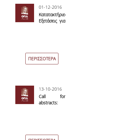
01-12-2016
ΚΥΚΛΟΙ ΜΑΘΗΜΑΤΩΝ
Κατατακτήριες
Εξετάσεις για
ΠΕΡΙΓΡΑΜΜΑΤΑ ΜΑΘΗΜΑΤΩΝ
το ακαδ. έτος
2016-17
ΑΛΛΑ ΣΤΟΙΧΕΙΑ
ΔΙΠΛΩΜΑΤΙΚΗ ΕΡΓΑΣΙΑ
ΠΕΡΙΣΣΟΤΕΡΑ
ΠΡΑΚΤΙΚΗ ΑΣΚΗΣΗ
ΠΡΟΓΡΑΜΜΑ ERASMUS
13-10-2016
ΑΝΤΙΣΤΟΙΧΙΕΣ ΤΜΗΜΑΤΩΝ ΑΕΙ
Call for
ΑΚΑΔ. ΕΤΟΥΣ 2026-27
abstracts:
9th EMR and
ΚΑΤΑΤΑΚΤΗΡΙΕΣ ΕΞΕΤΑΣΕΙΣ
Italian Region
of IBS
ΣΥΜΒΟΥΛΟΙ ΚΑΘΗΓΗΤΕΣ
conference
ΠΑΙΔΑΓΩΓΙΚΗ ΕΠΑΡΚΕΙΑ