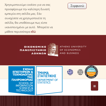
Χρησιμοποιούμε cookies για να σας
προσφέρουμε την καλύτερη δυνατή
εμπειρία στη σελίδα μας. Εάν
συνεχίσετε να χρησιμοποιείτε τη
σελίδα, θα υποθέσουμε πως είστε
ικανοποιημένοι με αυτό. Μπορείτε να
μάθετε περισσότερα
εδώ
ΤΟ ΤΜΗΜΑ
ΜΕ ΜΙΑ ΜΑΤΙΑ