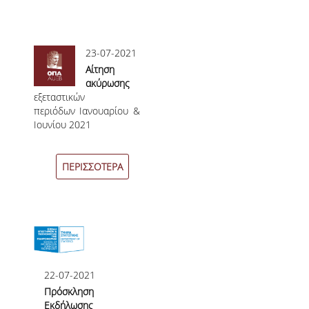
ΣΥΓΓΡΑΜΜΑΤΑ 2025-26
ΑΝΩΤΑΤΗ ΔΙΑΡΚΕΙΑ ΦΟΙΤΗΣΗΣ
23-07-2021
Αίτηση
ΣΤΡΑΤΗΓΙΚΗ ΠΠΣ
ακύρωσης
εξεταστικών
βαθμολογίας
περιόδων Ιανουαρίου &
ΕΝΗΜΕΡΩΣΗ ΓΙΑ ΤΟ ΠΡΟΠΤΥΧΙΑΚΟ
Ιουνίου 2021
ΠΡΟΓΡΑΜΜΑ ΣΠΟΥΔΩΝ ΣΤΗΝ
ΣΤΑΤΙΣΤΙΚΗ
ΠΕΡΙΣΣΟΤΕΡΑ
VIDEO
ΦΥΛΛΑΔΙΟ
ΜΕΤΑΠΤΥΧΙΑΚΕΣ ΣΠΟΥΔΕΣ
22-07-2021
ΓΙΑΤΙ ΝΑ ΚΑΝΩ MASTER
Πρόσκληση
Εκδήλωσης
ΜΕΤΑΠΤΥΧΙΑΚΑ