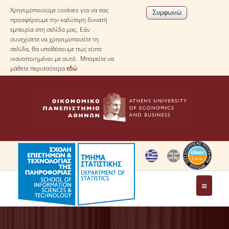
Χρησιμοποιούμε cookies για να σας
προσφέρουμε την καλύτερη δυνατή
εμπειρία στη σελίδα μας. Εάν
συνεχίσετε να χρησιμοποιείτε τη
σελίδα, θα υποθέσουμε πως είστε
ικανοποιημένοι με αυτό. Μπορείτε να
μάθετε περισσότερα
εδώ
ΤΟ ΤΜΗΜΑ
ΜΕ ΜΙΑ ΜΑΤΙΑ