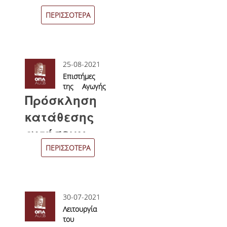
ΩΡΕΣ ΓΡΑΦΕΙΟΥ
ΠΕΡΙΣΣΟΤΕΡΑ
ΠΡΟΠΤΥΧΙΑΚΕΣ ΣΠΟΥΔΕΣ
ΠΡΟΓΡΑΜΜΑ ΣΠΟΥΔΩΝ
25-08-2021
Επιστήμες
ΟΔΗΓΟΣ ΣΠΟΥΔΩΝ
της Αγωγής
Πρόσκληση
και
Εκπαίδευσης
ΟΔΗΓΟΣ ΣΠΟΥΔΩΝ 2025-26
κατάθεσης
ΠΑΛΑΙΟΤΕΡΟΙ ΟΔΗΓΟΙ ΣΠΟΥΔΩΝ
αιτήσεων
ΠΕΡΙΣΣΟΤΕΡΑ
ΜΑΘΗΜΑΤΑ
ΜΑΘΗΜΑΤΑ ΠΡΟΓΡΑΜΜΑΤΟΣ
ΣΠΟΥΔΩΝ
30-07-2021
Λειτουργία
ΜΑΘΗΜΑΤΑ ΕΛΕΥΘΕΡΗΣ
του
ΕΠΙΛΟΓΗΣ ΑΠΟ ΑΛΛΑ ΤΜΗΜΑΤΑ