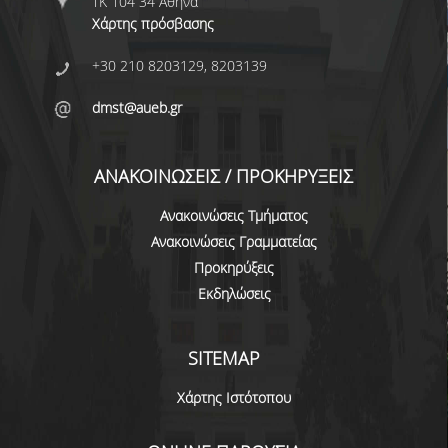
ΤΚ 104 34 Αθήνα
Χάρτης πρόσβασης
+30 210 8203129, 8203139
dmst@aueb.gr
ΑΝΑΚΟΙΝΩΣΕΙΣ / ΠΡΟΚΗΡΥΞΕΙΣ
Ανακοινώσεις Τμήματος
Ανακοινώσεις Γραμματείας
Προκηρύξεις
Εκδηλώσεις
SITEMAP
Χάρτης Ιστότοπου