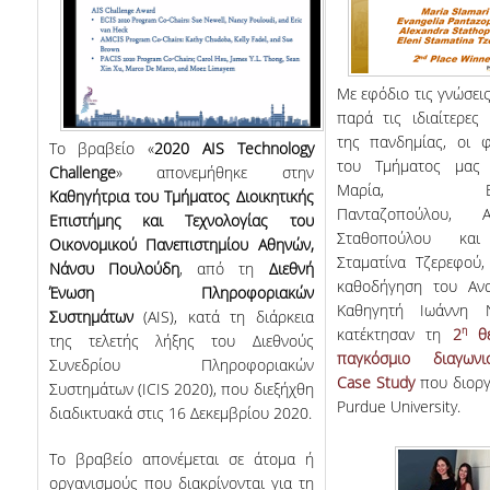
Με εφόδιο τις γνώσεις
παρά τις ιδιαίτερες
της πανδημίας, οι φ
Το βραβείο «
2020
AIS
Technology
του Τμήματος μας
Challenge
» απονεμήθηκε στην
Μαρία, Ευαγ
Καθηγήτρια του Τμήματος Διοικητικής
Πανταζοπούλου, Α
Επιστήμης και Τεχνολογίας του
Σταθοπούλου και
Οικονομικού Πανεπιστημίου Αθηνών,
Σταματίνα Τζερεφού,
Νάνσυ Πουλούδη
, από τη
Διεθνή
καθοδήγηση του Αν
Ένωση Πληροφοριακών
Καθηγητή Ιωάννη Ν
Συστημάτων
(AIS), κατά τη διάρκεια
η
κατέκτησαν
τη
2
θέ
της τελετής λήξης του Διεθνούς
παγκόσμιο διαγων
Συνεδρίου Πληροφοριακών
Case Study
που διορ
Συστημάτων (ICIS 2020), που διεξήχθη
Purdue University.
διαδικτυακά στις 16 Δεκεμβρίου 2020.
Το βραβείο απονέμεται σε άτομα ή
οργανισμούς που διακρίνονται για τη