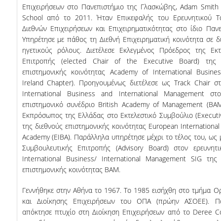
Επιχειρήσεων στο Πανεπιστήμιο της Γλασκώβης, Adam Smith
ΑΝΑΚΟΙΝΩΣΕΙΣ ΓΡΑΜΜΑΤΕΙΑΣ
School από το 2011. Ήταν Eπικεφαλής του Ερευνητικού Τ
Διεθνών Επιχειρήσεων και Επιχειρηματικότητας στο ίδιο Πανε
ΠΡΟΚΗΡΥΞΕΙΣ
Υπηρέτησε με πάθος τη Διεθνή Επιχειρηματική κοινότητα σε 
ηγετικούς ρόλους. Διετέλεσε Εκλεγμένος Πρόεδρος της Εκτ
ΠΡΟΚΗΡΥΞΕΙΣ ΑΠΟΚΤΗΣΗΣ ΑΚΑΔΗΜΑΪΚΗΣ
Επιτροπής (elected Chair of the Executive Board) της 
ΕΜΠΕΙΡΙΑΣ
επιστημονικής κοινότητας Academy of International Busin
Ireland Chapter). Προηγουμένως διετέλεσε ως Track Chair σ
ΕΚΔΗΛΩΣΕΙΣ
International Business and International Management στο
επιστημονικό συνέδριο British Academy of Management (BA
ΕΠΙΚΟΙΝΩΝΙΑ
Εκπρόσωπος της Ελλάδας στο Εκτελεστικό Συμβούλιο (Executi
της διεθνούς επιστημονικής κοινότητας European International
Academy (EIBA). Παράλληλα υπηρέτησε μέχρι το τέλος του, ως 
Συμβουλευτικής Επιτροπής (Advisory Board) στον ερευνητι
International Business/ International Management SIG της
επιστημονικής κοινότητας BAM.
Γεννήθηκε στην Αθήνα το 1967. Το 1985 εισήχθη στο τμήμα 
και Διοίκησης Επιχειρήσεων του ΟΠΑ (πρώην ΑΣΟΕΕ). Π
απόκτησε πτυχίο στη Διοίκηση Επιχειρήσεων από το Deree Co