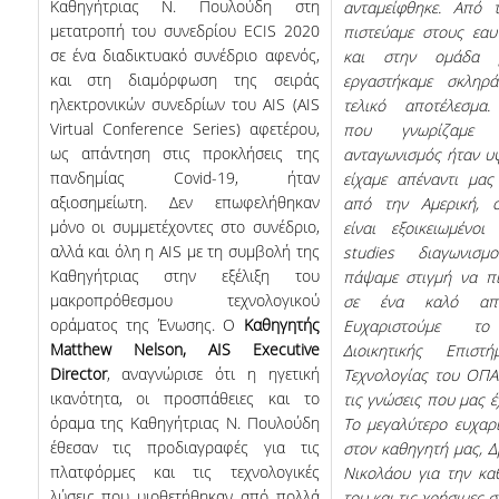
Καθηγήτριας Ν. Πουλούδη στη
ανταμείφθηκε. Από 
μετατροπή του συνεδρίου ECIS 2020
πιστεύαμε στους εαυ
σε ένα διαδικτυακό συνέδριο αφενός,
και στην ομάδα 
και στη διαμόρφωση της σειράς
εργαστήκαμε σκληρ
ηλεκτρονικών συνεδρίων του AIS (AIS
τελικό αποτέλεσμα
Virtual Conference Series) αφετέρου,
που γνωρίζαμε
ως απάντηση στις προκλήσεις της
ανταγωνισμός ήταν υ
πανδημίας Covid-19, ήταν
είχαμε απέναντι μας
αξιοσημείωτη. Δεν επωφελήθηκαν
από την Αμερική, ο
μόνο οι συμμετέχοντες στο συνέδριο,
είναι εξοικειωμένο
αλλά και όλη η AIS με τη συμβολή της
studies
διαγωνισμο
Καθηγήτριας στην εξέλιξη του
πάψαμε στιγμή να πι
μακροπρόθεσμου τεχνολογικού
σε ένα καλό αποτ
οράματος της Ένωσης. Ο
Καθηγητής
Ευχαριστούμε τ
Matthew
Nelson
,
AIS
Executive
Διοικητικής Επιστ
Director
, αναγνώρισε ότι η ηγετική
Τεχνολογίας του ΟΠΑ
ικανότητα, οι προσπάθειες και το
τις γνώσεις που μας έ
όραμα της Καθηγήτριας Ν. Πουλούδη
Το μεγαλύτερο ευχαρ
έθεσαν τις προδιαγραφές για τις
στον καθηγητή μας, Δ
πλατφόρμες και τις τεχνολογικές
Νικολάου για την κα
λύσεις που υιοθετήθηκαν από πολλά
του και τις χρήσιμες 