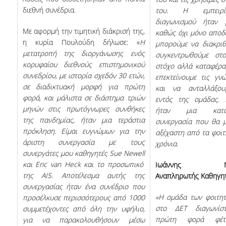
διεθνή συνέδρια.
του. Η εμπειρ
διαγωνισμού ήταν μ
Με αφορμή την τιμητική διάκρισή της,
καθώς όχι μόνο αποδε
η κυρία Πουλούδη δήλωσε: «
Η
μπορούμε να διακριθ
μετατροπή της διοργάνωσης ενός
συγκεντρωθούμε στο
κορυφαίου διεθνούς επιστημονικού
στόχο αλλά καταφέρα
συνεδρίου, με ιστορία σχεδόν 30 ετών,
επεκτείνουμε τις γν
σε διαδικτυακή μορφή για πρώτη
και να ανταλλάξου
φορά, και μάλιστα σε διάστημα τριών
εντός της ομάδας. Σ
μηνών στις πρωτόγνωρες συνθήκες
ήταν μια καταπ
της πανδημίας, ήταν μια τεράστια
συνεργασία που θα μ
πρόκληση. Είμαι ευγνώμων για την
αξέχαστη από τα φοιτ
άριστη συνεργασία με τους
χρόνια.
συνεργάτες μου καθηγητές
Sue
Newell
και
Eric
van
Heck
και το προσωπικό
Ιωάννης Νικ
της
AIS
. Αποτέλεσμα αυτής της
Αναπληρωτής Καθηγη
συνεργασίας ήταν ένα συνέδριο που
«Η ομάδα των φοιτητ
προσέλκυσε περισσότερους από 1000
στο ΔΕΤ διαγωνίσ
συμμετέχοντες από όλη την υφήλιο,
πρώτη φορά φέτ
για να παρακολουθήσουν μέσω