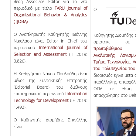
θέση Associate Editor για το νέο
περιοδικό με τίτλο
TARU Journal of
Ο
Organizational Behavior & Analytics
(TJOBA)
.
Ο Αναπληρωτής Καθηγητής Ιωάννης
Καθηγητής Διομήδης 
Νικολάου είναι Editor in Chief του
ορίστηκε σε
περιοδικού
International Journal of
πρωτοβάθμιου Κ
Selection and Assessment
(IF 2019:
Αναλυτικής Λογισμ
0.826).
Τμήμα Τεχνολογίας Λ
του Πολυτεχνείου του 
Η Καθηγήτρια Νάνσυ Πουλούδη είναι
διορισμός έγινε μετά 
μέλος της Συντακτικής Επιτροπής
παράλληλης απασχόλ
(Editorial Board) του διεθνούς
ΟΠΑ σε θέση μ
επιστημονικού περιοδικού
Information
απασχόλησης στο Delft
Technology for Development
(IF 2019:
1.493).
Ο Καθηγητής Διομήδης Σπινέλλης
είναι: