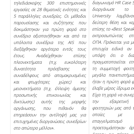
διαγωνισμό HR Case 
τηλεδιάσκεψης 300 επιστημονικές
διοργάνωσε το 
εργασίες σε 28 θεματικές ενότητες και
University λαμβάν
5 παράλληλες συνεδρίες. Οι μέθοδοι
δεύτερη θέση και κε
παρουσίασης και συζήτησης που
επίσης το «Best Speak
δοκιμάστηκαν για πρώτη φορά στο
εκπροσωπώντας επ
συνέδριο αξιοποιήθηκαν και από τα
ΟΠΑ. Πρόκειται για μ
υπόλοιπα συνέδρια της
AIS
που
επιτυχία ειδικά αν
διεξάχθηκαν αργότερα εντός τους
υπόψη ότι ο διαγ
έτους. Αναδείχθηκαν επίσης
πραγματοποιείται ετ
πλεονεκτήματα (π.χ. ευκολότερη
τη συμμετοχή φοιτ
δυνατότητα πρόσβασης σε
μεγάλα πανεπιστήμια
συναδέλφους από απομακρυσμένες
ήταν η πρώτη φορά φ
και φτωχότερες χώρες) και
έλαβε μέρος ίδρυμα ε
μειονεκτήματα (π.χ. έλλειψη άμεσης
Είχα τη χαρά να συνε
προσωπικής επικοινωνίας και
την εξαιρετική
δικτύωσης) αυτής της μορφής
φοιτητριών μας από τ
οργάνωσης, που πιθανόν θα
οποίες με α
επηρεάσουν την αντίληψή μας για
επαγγελματισμό
επιτυχημένες διοργανώσεις συνεδρίων
προετοιμάστηκαν άρ
στο απώτερο μέλλον
».