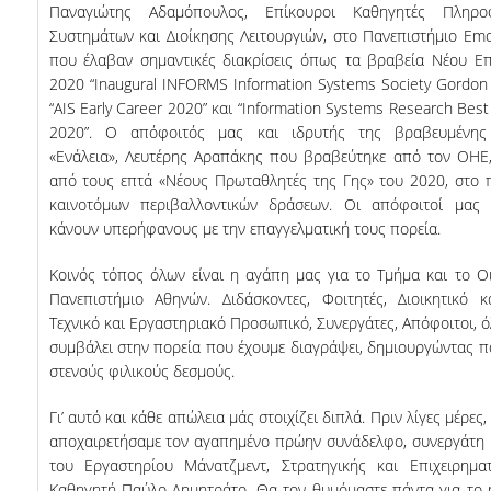
Παναγιώτης Αδαμόπουλος, Επίκουροι Καθηγητές Πληρο
ΠΡΟΓΡΑΜΜΑ ERASMUS+
Συστημάτων και Διοίκησης Λειτουργιών, στο Πανεπιστήμιο Emo
που έλαβαν σημαντικές διακρίσεις όπως τα βραβεία Νέου Ε
ΜΑΘΗΜΑΤΑ ΠΟΥ ΠΡΟΣΦΕΡΕΙ ΤΟ
2020 “Inaugural INFORMS Information Systems Society Gordon B
ΤΜΗΜΑ
“AIS Early Career 2020” και “Information Systems Research Bes
2020”. Ο απόφοιτός μας και ιδρυτής της βραβευμένης 
ΣΥΝΕΡΓΑΖΟΜΕΝΑ ΠΑΝΕΠΙΣΤΗΜΙΑ
«Ενάλεια», Λευτέρης Αραπάκης που βραβεύτηκε από τον ΟΗΕ
από τους επτά «Νέους Πρωταθλητές της Γης» του 2020, στο 
ΑΝΑΚΟΙΝΩΣΕΙΣ ΠΡΟΓΡΑΜΜΑΤΟΣ
καινοτόμων περιβαλλοντικών δράσεων. Οι απόφοιτοί μας
κάνουν υπερήφανους με την επαγγελματική τους πορεία.
ΕΓΓΡΑΦΑ - ΧΡΗΣΙΜΟΙ ΣΥΝΔΕΣΜΟΙ
Κοινός τόπος όλων είναι η αγάπη μας για το Τμήμα και το Ο
FAQS
Πανεπιστήμιο Αθηνών. Διδάσκοντες, Φοιτητές, Διοικητικό κ
Τεχνικό και Εργαστηριακό Προσωπικό, Συνεργάτες, Απόφοιτοι, ό
ΔΙΑΣΦΑΛΙΣΗ ΠΟΙΟΤΗΤΑΣ
συμβάλει στην πορεία που έχουμε διαγράψει, δημιουργώντας 
στενούς φιλικούς δεσμούς.
ΠΟΛΙΤΙΚΗ ΔΙΑΣΦΑΛΙΣΗΣ ΠΟΙΟΤΗΤΑΣ
Γι’ αυτό και κάθε απώλεια μάς στοιχίζει διπλά. Πριν λίγες μέρες,
ΔΕΔΟΜΕΝΑ ΠΟΙΟΤΗΤΑΣ
αποχαιρετήσαμε τον αγαπημένο πρώην συνάδελφο, συνεργάτη 
του Εργαστηρίου Μάνατζμεντ, Στρατηγικής και Επιχειρηματ
ΠΙΣΤΟΠΟΙΗΣΗ
Καθηγητή Παύλο Δημητράτο. Θα τον θυμόμαστε πάντα για το 