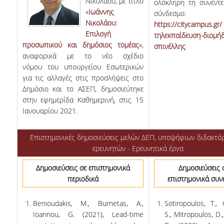
Νικολάου, με τίτλο
ολόκληρη τη συνέντε
«
Ιωάννης
σύνδεσμο:
Νικολάου:
https://citycampus.gr/
Επιλογή
τηλεκπαίδευση-διομή
προσωπικού και δημόσιος τομέας
»,
σπινέλλης
αναφορικά με το νέο σχέδιο
νόμου του υπουργείου Εσωτερικών
για τις αλλαγές στις προσλήψεις στο
Δημόσιο και το ΑΣΕΠ, δημοσιεύτηκε
στην εφημερίδα Καθημερινή, στις 15
Ιανουαρίου 2021.
Επιστημονικές δημοσιεύσεις μελών ΔΕΠ, υποψήφιων διδακτό
ερευνητών - Ερευνητικά έργα
Δημοσιεύσεις σε επιστημονικά
Δημοσιεύσεις 
περιοδικά
επιστημονικά συν
Benioudakis, M., Burnetas, A.,
Sotiropoulos, T., 
Ioannou, G. (2021), Lead-time
S., Mitropoulos, D.,