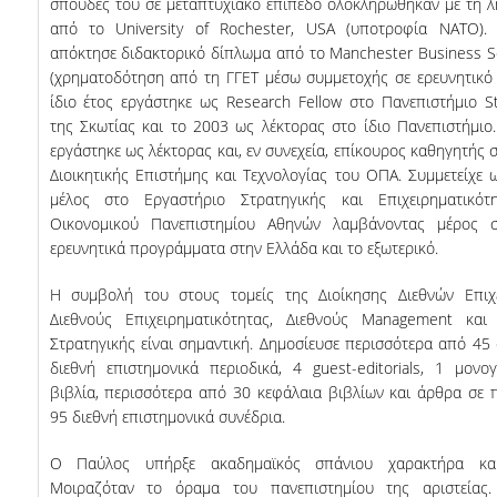
σπουδές του σε μεταπτυχιακό επίπεδο ολοκληρώθηκαν με τη
από το University of Rochester, USA (υποτροφία ΝΑΤΟ).
απόκτησε διδακτορικό δίπλωμα από το Manchester Business S
(χρηματοδότηση από τη ΓΓΕΤ μέσω συμμετοχής σε ερευνητικό 
ίδιο έτος εργάστηκε ως Research Fellow στο Πανεπιστήμιο St
της Σκωτίας και το 2003 ως λέκτορας στο ίδιο Πανεπιστήμιο
εργάστηκε ως λέκτορας και, εν συνεχεία, επίκουρος καθηγητής 
Διοικητικής Επιστήμης και Τεχνολογίας του ΟΠΑ. Συμμετείχε 
μέλος στο Εργαστήριο Στρατηγικής και Επιχειρηματικότ
Οικονομικού Πανεπιστημίου Αθηνών λαμβάνοντας μέρος 
ερευνητικά προγράμματα στην Ελλάδα και το εξωτερικό.
Η συμβολή του στους τομείς της Διοίκησης Διεθνών Επιχε
Διεθνούς Επιχειρηματικότητας, Διεθνούς Management και 
Στρατηγικής είναι σημαντική. Δημοσίευσε περισσότερα από 45
διεθνή επιστημονικά περιοδικά, 4 guest-editorials, 1 μονο
βιβλία, περισσότερα από 30 κεφάλαια βιβλίων και άρθρα σε
95 διεθνή επιστημονικά συνέδρια.
Ο Παύλος υπήρξε ακαδημαϊκός σπάνιου χαρακτήρα κα
Μοιραζόταν το όραμα του πανεπιστημίου της αριστείας