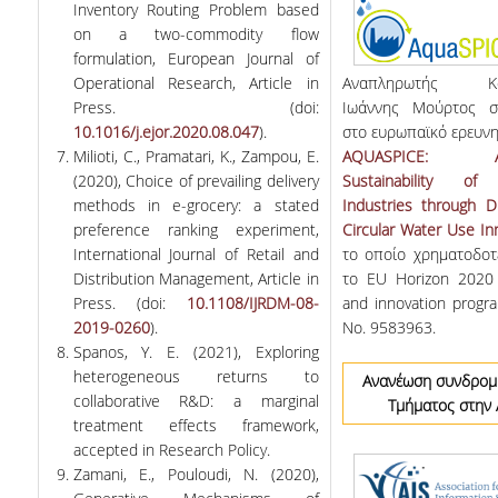
Inventory Routing Problem based
on a two-commodity flow
formulation, European Journal of
Operational Research, Article in
Αναπληρωτής Κα
Press. (doi:
Ιωάννης Μούρτος συ
10.1016/j.ejor.2020.08.047
).
στο ευρωπαϊκό ερευνη
Milioti, C., Pramatari, K., Zampou, E.
AQUASPICE: Adv
(2020), Choice of prevailing delivery
Sustainability of
methods in e-grocery: a stated
Industries through Di
preference ranking experiment,
Circular Water Use In
International Journal of Retail and
το οποίο χρηματοδοτ
Distribution Management, Article in
το EU Horizon 2020 
Press. (doi:
10.1108/IJRDM-08-
and innovation prog
2019-0260
).
No. 9583963.
Spanos, Y. E. (2021), Exploring
heterogeneous returns to
Ανανέωση συνδρομ
collaborative R&D: a marginal
Τμήματος στην 
treatment effects framework,
accepted in Research Policy.
Zamani, E., Pouloudi, N. (2020),