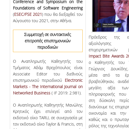
Conference and Symposium on the
Foundations of Software Engineering
(
ESEC/FSE 2021
) που θα διεξαχθεί τον
Αύγουστο του 2021, στην Αθήνα.
Συμμετοχή σε συντακτικές
Πρόεδρος της επ
επιτροπές επιστημονικών
αξιολόγηση
περιοδικών
επιχειρημετικών 
Impact Bite Awards 
O Αναπληρωτής Καθηγητής του
ο
Καθηγητής του 
Τμήματος Αδάμ Βρεχόπουλος είναι
Γεώργιος Δουκίδης
Associate Editor του διεθνούς
μέσα από τα έρ
επιστημονικού περιοδικού
Electronic
βραβεύθηκαν, αναδε
Markets - The International Journal on
μεγάλη αξία τω
Networked Business
( IF 2019: 2.981).
πληροφορικής που 
στη δύσκολη περί
Ο Αναπληρωτής Καθηγητής Μανώλης
διανύουμε τις επιχειρ
Κρητικός έχει επιλεγεί από τον
οικονομία και την 
εκδοτικό οίκο TARU, σε συνεργασία με
καθώς και ο πρωταγω
τον εκδοτικό οίκο Taylor & Francis, στη
ρόλος της τεχνολογίας