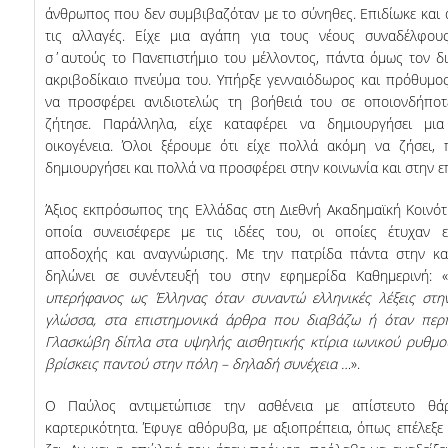
άνθρωπος που δεν συμβιβαζόταν με το σύνηθες. Επιδίωκε και 
τις αλλαγές. Είχε μια αγάπη για τους νέους συναδέλφους
σ΄αυτούς το Πανεπιστήμιο του μέλλοντος, πάντα όμως τον δι
ακριβοδίκαιο πνεύμα του. Υπήρξε γενναιόδωρος και πρόθυμο
να προσφέρει ανιδιοτελώς τη βοήθειά του σε οποιονδήποτ
ζήτησε. Παράλληλα, είχε καταφέρει να δημιουργήσει μι
οικογένεια. Όλοι ξέρουμε ότι είχε πολλά ακόμη να ζήσει,
δημιουργήσει και πολλά να προσφέρει στην κοινωνία και στην ε
Άξιος εκπρόσωπος της Ελλάδας στη Διεθνή Ακαδημαϊκή Κοινότ
οποία συνεισέφερε με τις ιδέες του, οι οποίες έτυχαν ε
αποδοχής και αναγνώρισης. Με την πατρίδα πάντα στην κα
δηλώνει σε συνέντευξή του στην εφημερίδα Καθημερινή: «
υπερήφανος ως Έλληνας όταν συναντώ ελληνικές λέξεις στη
γλώσσα, στα επιστημονικά άρθρα που διαβάζω ή όταν περ
Γλασκώβη δίπλα στα υψηλής αισθητικής κτίρια ιωνικού ρυθμο
βρίσκεις παντού στην πόλη – δηλαδή συνέχεια …
».
Ο Παύλος αντιμετώπισε την ασθένεια με απίστευτο θά
καρτερικότητα. Έφυγε αθόρυβα, με αξιοπρέπεια, όπως επέλεξε