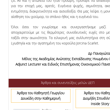
ζει. Αν και η απώλειά του ήταν πρόωρη, πρόλαβε να αναδείξει
για την εποχή μας, αρετές. Ευγένεια ψυχής, σεμνότητα, ακε
εντιμότητα, διακριτικότητα και αισιοδοξία. Θα μας λείψει η μο
αίσθηση του χιούμορ, το σπάνιο ήθος και η ευγένειά του.
Όλοι όσοι τον γνωρίσαμε και συνεργαστήκαμε μαζί 
αποχαιρετούμε με τις θερμότερες συνοδευτικές ευχές στο μ
ταξίδι στην αιωνιότητα. Τα ειλικρινή μας συλλυπητήρια στη σ
Lyudmyla και την αγαπημένη του κορούλα Jorcina-Scarlet.
Δρ Παναγιώτα
Μέλος της Ακαδημίας Ανώτατης Εκπαίδευσης Ηνωμένου 
Adjunct Lecturer και Ειδικός Επιστήμονας Οικονομικού Πανε
Άρθρα και συνεντεύξεις μελών ΔΕΠ
Άρθρα του Καθηγητή Γεωργίου
Άρθρο του Καθη
Δουκίδη στην Καθημερινή
Διομήδη Σπινέλλ
Inside Story