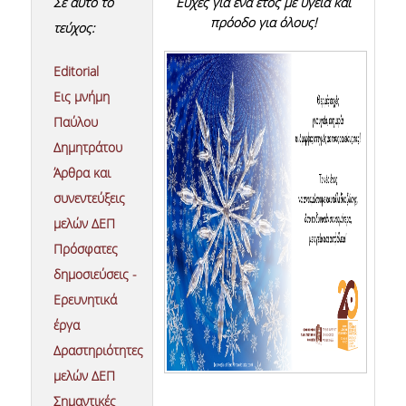
Σε αυτό το
Ευχές για ένα έτος με υγεία και
πρόοδο για όλους!
τεύχος:
NEWSLETTERS
Editorial
TESTIMONIALS
Εις μνήμη
ΒΡΑΒΕΙΑ ΕΞΑΙΡΕΤΙΚΗΣ ΕΠΙΔΟΣΗΣ ΣΤΗ
Παύλου
ΔΙΔΑΣΚΑΛΙΑ
Δημητράτου
ΑΝΘΡΩΠΙΝΟ ΔΥΝΑΜΙΚΟ
Άρθρα και
συνεντεύξεις
ΠΡΟΣΩΠΙΚΟ ΤΟΥ ΤΜΗΜΑΤΟΣ
μελών ΔΕΠ
ΜΕΛΗ ΔΕΠ
Πρόσφατες
δημοσιεύσεις -
ΕΠΙΤΙΜΟΙ ΔΙΔΑΚΤΟΡΕΣ
Ερευνητικά
ΕΠΙΣΚΕΠΤΕΣ ΚΑΘΗΓΗΤΕΣ
έργα
Δραστηριότητες
ΜΕΛΗ Ε.ΔΙ.Π.
μελών ΔΕΠ
ΜΕΛΗ Ε.Τ.Ε.Π.
Σημαντικές