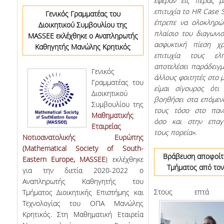
έφεραν εις πέρας μ
επιτυχία το HR Case 
Γενικός Γραμματέας του
έπρεπε να ολοκληρώ
Διοικητικού Συμβουλίου της
πλαίσιο του διαγωνι
MASSEE εκλέχθηκε ο Αναπληρωτής
ασφυκτική πίεση χ
Καθηγητής Μανώλης Κρητικός
επιτυχία τους ελ
αποτελέσει παράδειγμ
Γενικός
άλλους φοιτητές στο μ
Γραμματέας του
είμαι σίγουρος ότι
Διοικητικού
βοηθήσει στα επόμεν
Συμβουλίου της
τους τόσο στο πανε
Μαθηματικής
όσο και στην επαγγ
Εταιρείας
τους πορεία».
Νοτιοανατολικής Ευρώπης
(Mathematical Society of South-
Βράβευση αποφοίτ
Eastern Europe, MASSEE
) εκλέχθηκε
Τμήματος από το
για την διετία 2020-2022 ο
Αναπληρωτής Καθηγητής του
Σ
τους επτ
Τμήματος Διοικητικής Επιστήμης και
Τεχνολογίας του ΟΠΑ Μανώλης
Κρητικός.
Στη Μαθηματική Εταιρεία