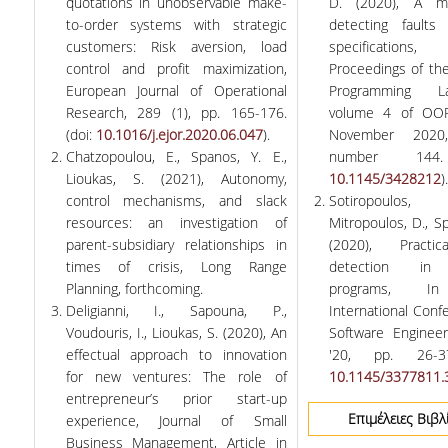
quotations in unobservable make-
D. (2020), A m
to-order systems with strategic
detecting faults
customers: Risk aversion, load
specificatio
control and profit maximization,
Proceedings of t
European Journal of Operational
Programming La
Research, 289 (1), pp. 165-176.
volume 4 of OOP
(doi:
10.1016/j.ejor.2020.06.047
).
November 2020,
Chatzopoulou, E., Spanos, Y. E.,
number 144.
Lioukas, S. (2021), Autonomy,
10.1145/3428212
).
control mechanisms, and slack
Sotiropoulo
resources: an investigation of
Mitropoulos, D., Spi
parent-subsidiary relationships in
(2020), Practic
times of crisis, Long Range
detection in
Planning, forthcoming.
programs, I
Deligianni, I., Sapouna, P.,
International Conf
Voudouris, I., Lioukas, S. (2020), An
Software Engineer
effectual approach to innovation
'20, pp. 26-37
for new ventures: The role of
10.1145/3377811.
entrepreneur’s prior start-up
Επιμέλειες Βιβλ
experience, Journal of Small
Business Management, Article in