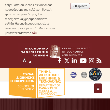
Χρησιμοποιούμε cookies για να σας
προσφέρουμε την καλύτερη δυνατή
εμπειρία στη σελίδα μας. Εάν
συνεχίσετε να χρησιμοποιείτε τη
σελίδα, θα υποθέσουμε πως είστε
ικανοποιημένοι με αυτό. Μπορείτε να
μάθετε περισσότερα
εδώ
ΤΟ ΤΜΗΜΑ
ΜΕ ΜΙΑ ΜΑΤΙΑ