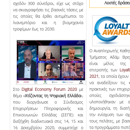
Λοιπές δράσει
σχεδόν 300 σύνεδροι,
είχε ως στόχο
να σκιαγραφήσει τις βασικές τάσεις με
τις οποίες θα έρθει αντιμέτωποι το
λιανεμπόριο και η βιομηχανία
τροφίμων έως το 2030.
O Αναπληρωτής Καθηγ
Τμήματος Αδάμ Βρε
είναι μέλος της 
επιτροπής των
Loyal
2021
, τα οποία έχουν
να αναδείξουν τις κ
πρακτικές των επιχειρ
Στο
Digital Economy Forum 2020
με
οποίες σχεδιάστη
θέμα «
Χτίζοντας τη Ψηφιακή Ελλάδα
»,
υλοποιήθηκαν µε 
που διοργάνωσε ο Σύνδεσμος
δηµιουργία, τη διατ
Επιχειρήσεων Πληροφορικής και
την ενίσχυση των σχ
Επικοινωνιών Ελλάδας (ΣΕΠΕ) και
τους πελάτες, µε βασ
διεξήχθη διαδικτυακά στις 14, 15 και
τα προγράµµατα πιστό
16 Δεκεμβρίου 2020, συμμετείχε
ο