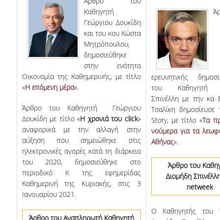
Άρθρο του
Καθηγητή
Ά
Γεώργιου Δουκίδη
και του κου Κώστα
Μητρόπουλου,
δημοσιεύθηκε
στην ενότητα
Οικονομία της Καθημερινής, με τίτλο
ερευνητικής δημοσι
«
Η επόμενη μέρα
».
του Καθηγητή Δ
Σπινέλλη με την κα 
Άρθρο του Καθηγητή Γεώργιου
Τσαλίκη δημοσίευσε 
Δουκίδη με τίτλο «
Η χρονιά του click
»
Story, με τίτλο «
Τα π
αναφορικά με την αλλαγή στην
νούμερα για τα λεωφ
αύξηση που σημειώθηκε στις
Αθήνας
».
ηλεκτρονικές αγορές κατά τη διάρκεια
του 2020, δημοσιεύθηκε στο
Άρθρο του Καθη
περιοδικό Κ της εφημερίδας
Διομήδη Σπινέλλ
Καθημερινή της Κυριακής, στις 3
netweek
Ιανουαρίου 2021.
Ο Καθηγητής του 
Άρθρο του Αναπληρωτή Καθηγητή