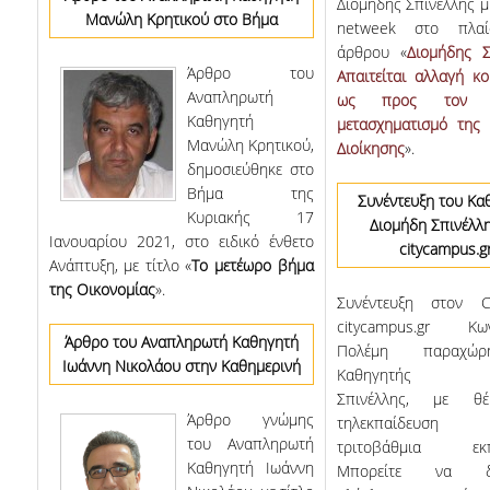
Διομήδης Σπινέλλης μ
Μανώλη Κρητικού στo Βήμα
netweek στο πλαί
άρθρου «
Διομήδης Σ
Άρθρο του
Απαιτείται αλλαγή κ
Αναπληρωτή
ως προς τον ψ
Καθηγητή
μετασχηματισμό της 
Μανώλη Κρητικού,
Διοίκησης
».
δημοσιεύθηκε στο
Βήμα της
Συνέντευξη του Κα
Κυριακής 17
Διομήδη Σπινέλλ
Ιανουαρίου 2021, στο ειδικό ένθετο
citycampus.g
Ανάπτυξη, με τίτλο «
Το μετέωρο βήμα
της Οικονομίας
».
Συνέντευξη στον 
citycampus.gr Κων
Άρθρο του Αναπληρωτή Καθηγητή
Πολέμη παραχώ
Ιωάννη Νικολάου στην Καθημερινή
Καθηγητής Δι
Σπινέλλης, με θ
Άρθρο γνώμης
τηλεκπαίδευσ
του Αναπληρωτή
τριτοβάθμια εκπα
Καθηγητή Ιωάννη
Μπορείτε να δι