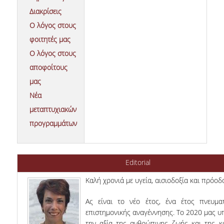
Διακρίσεις
ΔΙΟΙΚΗΤΙΚΟ ΠΡΟΣΩΠΙΚΟ
Ο λόγος στους
ΜΕΤΑΔΙΔΑΚΤΟΡΙΚΟΙ ΕΡΕΥΝΗΤΕΣ
φοιτητές μας
Ο λόγος στους
ΜΗΤΡΩΟ ΜΕΛΩΝ ΤΜΗΜΑΤΟΣ
αποφοίτους
ΠΡΟΠΤΥΧΙΑΚΕΣ ΣΠΟΥΔΕΣ
μας
Νέα
ΠΡΟΓΡΑΜΜΑ ΣΠΟΥΔΩΝ
μεταπτυχιακών
ΟΔΗΓΟΣ ΚΑΙ ΚΑΤΕΥΘΥΝΣΕΙΣ ΣΠΟΥΔΩΝ
προγραμμάτων
ΜΑΘΗΜΑΤΑ ΠΡΟΓΡΑΜΜΑΤΟΣ ΣΠΟΥΔΩΝ
ΜΑΘΗΜΑΤΑ ΕΛΕΥΘΕΡΗΣ ΕΠΙΛΟΓΗΣ ΑΠΟ
Editorial
ΑΛΛΑ ΤΜΗΜΑΤΑ
Καλή χρονιά με υγεία, αισιοδοξία και πρόοδ
ΒΡΑΒΕΙΑ ΕΡΓΑΣΙΩΝ
Ας είναι το νέο έτος, ένα έτος πνευμα
ΠΡΑΚΤΙΚΗ ΑΣΚΗΣΗ ΚΑΙ ΠΤΥΧΙΑΚΗ ΕΡΓΑΣΙΑ
επιστημονικής αναγέννησης. Το 2020 μας υ
την αξία της ανθρώπινης ζωής και της κ