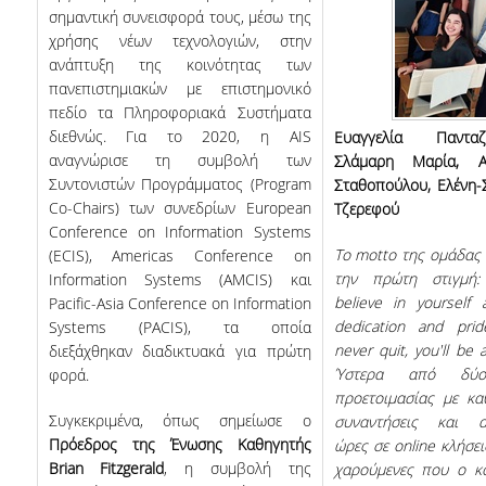
σημαντική συνεισφορά τους, μέσω της
χρήσης νέων τεχνολογιών, στην
ανάπτυξη της κοινότητας των
πανεπιστημιακών με επιστημονικό
πεδίο τα Πληροφοριακά Συστήματα
διεθνώς. Για το 2020, η AIS
Ευαγγελία Πανταζ
αναγνώρισε τη συμβολή των
Σλάμαρη Μαρία, Α
Συντονιστών Προγράμματος (Program
Σταθοπούλου, Ελένη-
Co-Chairs) των συνεδρίων European
Τζερεφού
Conference on Information Systems
Το
motto
της ομάδας 
(ECIS), Americas Conference on
την πρώτη στιγμή:
Information Systems (AMCIS) και
believe
in
yourself
Pacific-Asia Conference on Information
dedication
and
prid
Systems (PACIS), τα οποία
never
quit
,
you
'
ll
be
διεξάχθηκαν διαδικτυακά για πρώτη
Ύστερα από δύο
φορά.
προετοιμασίας με κα
Συγκεκριμένα, όπως σημείωσε o
συναντήσεις και ατ
Πρόεδρος της Ένωσης Καθηγητής
ώρες σε
online
κλήσεις
Brian Fitzgerald
, η συμβολή της
χαρούμενες που ο κ