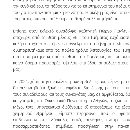
την ευγένειά του, το πάθος του για το επιστημονικό του πεδίο,
ΑΞΙΟΛΟΓΗΣΗ
του για την πανεπιστημιακή κοινότητα. Η σκέψη μας είναι στους
του, στους οποίους στέλνουμε τα θερμά συλλυπητήριά μας.
ΑΠΟ ΠΡΟΠΤΥΧΙΑΚΟΥΣ ΦΟΙΤΗΤΕΣ
Επίσης, στον εκλεκτό συνάδελφο Καθηγητή Γιώργο Γιαγλή, 
ΑΠΟ ΤΕΛΕΙΟΦΟΙΤΟΥΣ
αποχωρεί από τη θέση μέλους ΔΕΠ του Τμήματος ευχόμαστε
καλή επιτυχία στα επόμενα επαγγελματικά του βήματα! Με τον 
ΑΠΟ ΜΕΤΑΠΤΥΧΙΑΚΟΥΣ
συμπορευτήκαμε από τα πρώτα χρόνια λειτουργίας του Τμήμ
ΦΟΙΤΗΤΕΣ
οποίο υπηρέτησε κι από τη θέση του Προέδρου, και μοιρασ
κοινό όραμα προσφοράς υψηλού επιπέδου σπουδών στους 
ΕΚΘΕΣΕΙΣ ΕΞΩΤΕΡΙΚΗΣ
μας.
ΑΞΙΟΛΟΓΗΣΗΣ
Το 2021, χάρη στην ανακάλυψη των εμβολίων, μας φέρνει μία 
ΜΟ.ΔΙ.Π.
θα συναντηθούμε ξανά με ασφάλεια δια ζώσης με τους φοιτ
τους συναδέλφους και τους συνεργάτες μας, σε αμφιθέατρα, δ
και γραφεία, στο Οικονομικό Πανεπιστήμιο Αθηνών, το ζωτικό 
ΕΡΕΥΝΑ
Μέχρι τότε, υποχρεωτικά διεξάγουμε εξ αποστάσεως τις εξετ
χειμερινού εξαμήνου. Είμαστε περήφανοι που οι φοιτ
ΕΡΕΥΝΗΤΙΚΕΣ ΔΡΑΣΤΗΡΙΟΤΗΤΕΣ
επιδεικνύουν στις δύσκολες αυτές συνθήκες πνεύμα συνε
ΕΡΕΥΝΗΤΙΚΑ ΕΡΓΑΣΤΗΡΙΑ
προσαρμοστικότητα, επιμέλεια, προσήλωση στην πανεπι