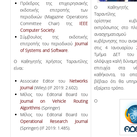
Πρόεδρος της επιχειρησιακής
Ο Καθηγητής Χ
εκδοτικής επιτροπής των
Ταραντίλης
περιοδικών (Magazine Operations
ορίστηκε κυβερ
Committee Chair) της
IEEE
εκπρόσωπος στο πλα
Computer Society
.
ανασχηματισμ
Σύμβουλος της εκδοτικής
κυβέρνησης που ανακ
επιτροπής του περιοδικού
Journal
στις 4 Ιανουαρίου 
of Systems and Software
.
Τμήμα ΔΕΤ του 
ολόψυχα καλή δύναμη
Ο Καθηγητής Χρήστος Ταραντίλης
επιτυχία στα ν
είναι:
καθήκοντα, τα οπο
Associate Editor του
Networks
βέβαιο ότι θα υπηρε
Journal
(Wiley) (IF 2019:
2.602
).
εξαίρετο τρόπο.
Μέλος του Editorial Board του
O
Journal on Vehicle Routing
Algorithms
(Springer)
Μέλος του Editorial Board του
Operational Research Journal
(Springer) (IF 2019:
1.485
).