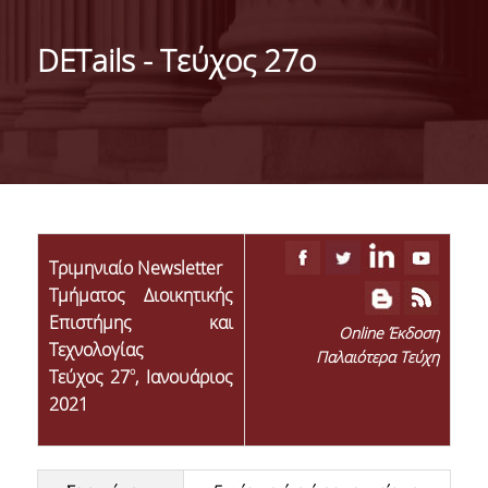
ΤΑΥΤΟΤΗΤΑ ΤΟΥ ΤΜΗΜΑΤΟΣ
DETails - Τεύχος 27ο
ΑΠΟΣΤΟΛΗ ΤΟΥ ΤΜΗΜΑΤΟΣ
ΔΙΟΙΚΗΣΗ ΤΟΥ ΤΜΗΜΑΤΟΣ
ΣΥΜΒΟΥΛΕΥΤΙΚΗ ΕΠΙΤΡΟΠΗ
ΔΙΕΘΝΕΙΣ ΔΙΑΚΡΙΣΕΙΣ
TESTIMONIALS ΔΙΑΚΡΙΣΕΩΝ
Τριμηνιαίο Newsletter
Τμήματος Διοικητικής
ΕΠΑΓΓΕΛΜΑΤΙΚΕΣ ΠΡΟΟΠΤΙΚΕΣ
Επιστήμης και
Online Έκδοση
Τεχνολογίας
ΓΙΑ ΜΑΘΗΤΕΣ ΛΥΚΕΙΟΥ
Παλαιότερα Τεύχη
ο
Τεύχος 27
, Ιανουάριος
ΠΡΟΓΡΑΜΜΑ ΥΠΟΤΡΟΦΙΩΝ
2021
ΚΡΙΤΗΡΙΑ ΚΑΙ ΔΙΑΔΙΚΑΣΙΑ ΕΠΙΛΟΓΗΣ
ΕΡΓΑΣΤΗΡΙΑΚΗ ΥΠΟΔΟΜΗ