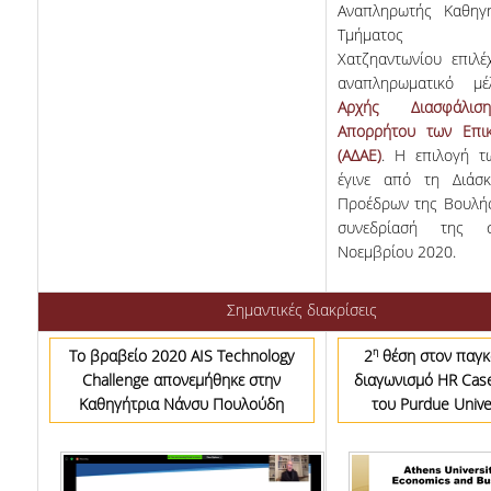
Αναπληρωτής Καθηγ
Τμήματος Δα
Χατζηαντωνίου επιλέ
αναπληρωματικό μ
Αρχής Διασφάλι
Απορρήτου των Επικ
(ΑΔΑΕ)
. Η επιλογή τ
έγινε από τη Διάσ
Προέδρων της Βουλής
συνεδρίασή της 
Νοεμβρίου 2020.
Σημαντικές διακρίσεις
η
Το βραβείο 2020
AIS
Technology
2
θέση στον παγκ
Challenge απονεμήθηκε στην
διαγωνισμό HR Cas
Καθηγήτρια Νάνσυ Πουλούδη
του Purdue Unive