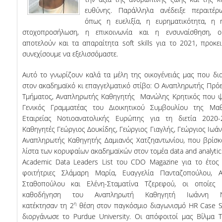
ΕΥΚΑΙΡΙΕΣ ΓΙΑ ΠΡΑΚΤΙΚΗ ΑΣΚΗΣΗ
ευθύνης. Παράλληλα ανέδειξε περαιτέρ
όπως η ευελιξία, η ευρηματικότητα, η 
TESTIMONIALS ΠΡΑΚΤΙΚΗΣ ΑΣΚΗΣΗΣ
στοχοπροσήλωση, η επικοινωνία και η ενσυναίσθηση, ο
αποτελούν και τα απαραίτητα soft skills για το 2021, προκε
ΔΙΔΑΣΚΑΛΙΑ ΚΑΙ ΕΞΕΤΑΣΕΙΣ
συνεχίσουμε να εξελισσόμαστε.
ΔΙΑΧΕΙΡΙΣΗ ΠΑΡΑΠΟΝΩΝ ΦΟΙΤΗΤΩΝ
Αυτό το γνωρίζουν καλά τα μέλη της οικογένειάς μας που δι
στον ακαδημαϊκό κι επαγγελματικό στίβο: Ο Αναπληρωτής Πρό
TUTORS ΦΟΙΤΗΤΩΝ
Τμήματος, Αναπληρωτής Καθηγητής Μανώλης Κρητικός που ψ
ΜΕΤΑΠΤΥΧΙΑΚΕΣ ΣΠΟΥΔΕΣ
Γενικός Γραμματέας του Διοικητικού Συμβουλίου της Μαθ
Εταιρείας Νοτιοανατολικής Ευρώπης για τη διετία 2020-
ΠΡΟΓΡΑΜΜΑΤΑ ΜΕΤΑΠΤΥΧΙΑΚΩΝ ΣΠΟΥΔΩΝ
Καθηγητές Γεώργιος Δουκίδης, Γεώργιος Γιαγλής, Γεώργιος Ιωάν
Αναπληρωτής Καθηγητής Δαμιανός Χατζηαντωνίου, που βρίσκ
ΔΙΔΑΚΤΟΡΙΚΟ ΠΡΟΓΡΑΜΜΑ
λίστα των κορυφαίων ακαδημαϊκών στον τομέα data and analytic
Academic Data Leaders List του CDO Magazine για το έτος
ΔΙΔΑΚΤΟΡΕΣ ΤΟΥ ΤΜΗΜΑΤΟΣ
φοιτήτριες Σλάμαρη Μαρία, Ευαγγελία Πανταζοπούλου, Α
Σταθοπούλου και Ελένη-Σταματίνα Τζερεφού, οι οποίες
ΥΠΟΨΗΦΙΟΙ ΔΙΔΑΚΤΟΡΕΣ
καθοδήγηση του Αναπληρωτή Καθηγητή Ιωάννη Νι
η
κατέκτησαν τη 2
θέση στον παγκόσμιο διαγωνισμό HR Case S
ΕΡΕΥΝΗΤΙΚΑ ΣΕΜΙΝΑΡΙΑ
διοργάνωσε το Purdue University. Οι απόφοιτοί μας Βίλμα 