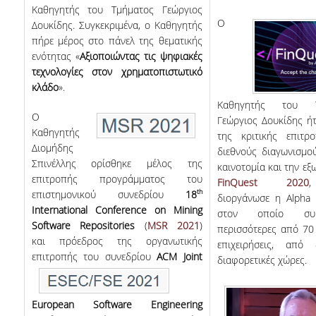
Καθηγητής του Τμήματος Γεώργιος
Ο
Δουκίδης. Συγκεκριμένα, o Καθηγητής
πήρε μέρος στο πάνελ της θεματικής
ενότητας «
Αξιοποιώντας τις ψηφιακές
τεχνολογίες στον χρηματοπιστωτικό
κλάδο
».
Καθηγητής του Τ
Ο
Γεώργιος Δουκίδης ή
Καθηγητής
της κριτικής επιτρ
Διομήδης
διεθνούς διαγωνισμο
Σπινέλλης ορίσθηκε μέλος της
καινοτομία και την εξ
επιτροπής προγράμματος του
FinQuest 2020
th
επιστημονικού συνεδρίου
18
διοργάνωσε η Alpha 
International Conference on Mining
στον οποίο συμμ
Software Repositories
(
MSR 2021
)
περισσότερες από 70
και πρόεδρος της οργανωτικής
επιχειρήσεις, από δ
επιτροπής του συνεδρίου
ACM Joint
διαφορετικές χώρες.
European Software Engineering