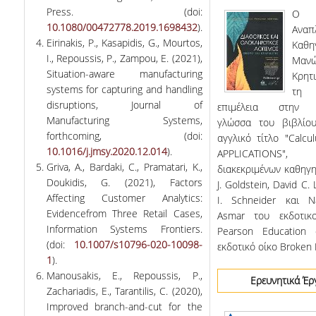
Press. (doi:
Ο
10.1080/00472778.2019.1698432
).
Aναπ
Eirinakis, P., Kasapidis, G., Mourtos,
Kαθη
I., Repoussis, P., Zampou, E. (2021),
Μανώ
Situation-aware manufacturing
Κρητ
systems for capturing and handling
τη 
disruptions, Journal of
επιμέλεια στην ε
Manufacturing Systems,
γλώσσα του βιβλίο
forthcoming, (doi:
αγγλικό τίτλο "Calcu
10.1016/j.jmsy.2020.12.014
).
APPLICATIONS
Griva, Α., Bardaki, C., Pramatari, K.,
διακεκριμένων καθηγη
Doukidis, G. (2021), Factors
J. Goldstein, David C. 
Affecting Customer Analytics:
I. Schneider και N
Evidencefrom Three Retail Cases,
Asmar του εκδοτικ
Ιnformation Systems Frontiers.
Pearson Education
(doi:
10.1007/s10796-020-10098-
εκδοτικό οίκο Broken H
1
).
Manousakis, E., Repoussis, P.,
Ερευνητικά Έρ
Zachariadis, E., Tarantilis, C. (2020),
Improved branch-and-cut for the