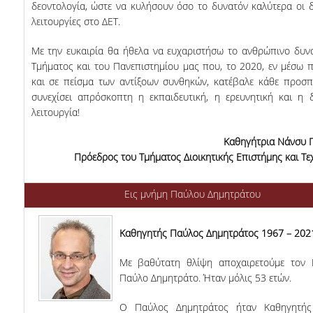
δεοντολογία, ώστε να κυλήσουν όσο το δυνατόν καλύτερα οι δ
ΔΗΜΟΣΙΕΥΣΕΙΣ
λειτουργίες στο ΔΕΤ.
ΕΠΙΣΤΗΜΟΝΙΚΑ ΣΥΝΕΔΡΙΑ ΚΑΙ ΣΕΜΙΝΑΡΙΑ
Με την ευκαιρία θα ήθελα να ευχαριστήσω το ανθρώπινο δυν
Τμήματος και του Πανεπιστημίου μας που, το 2020, εν μέσω 
ΑΠΟΦΟΙΤΟΙ
και σε πείσμα των αντίξοων συνθηκών, κατέβαλε κάθε προσπ
συνεχίσει απρόσκοπτη η εκπαιδευτική, η ερευνητική και η δ
ΑΠΟΦΟΙΤΟΙ ΤΟΥ ΤΜΗΜΑΤΟΣ
λειτουργία!
ΑΓΓΕΛΙΕΣ ΓΙΑ ΕΡΓΑΣΙΑ
Kαθηγήτρια Νάνσυ 
Πρόεδρος του Τμήματος Διοικητικής Επιστήμης και Τε
ΠΡΟΟΠΤΙΚΕΣ ΑΠΟΦΟΙΤΩΝ
ΣΥΛΛΟΓΟΙ ΑΠΟΦΟΙΤΩΝ
Εις μνήμη Παύλου Δημητράτου
ΓΡΑΦΕΙΟ ΔΙΑΣΥΝΔΕΣΗΣ
Καθηγητής Παύλος Δημητράτος 1967 – 202
ALUMNI AUEB
Με βαθύτατη θλίψη αποχαιρετούμε τον 
ΝΕΑ
Παύλο Δημητράτο. Ήταν μόλις 53 ετών.
Ο Παύλος Δημητράτος ήταν Kαθηγητής
ΝΕΑ ΤΟΥ ΤΜΗΜΑΤΟΣ