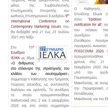
μέλος της Συμβουλευτικής
Ο Καθηγητής Δι
Επιστημονικής Επιτροπής του
Σπινέλλης έδωσε ο
th
Διεθνούς Επιστημονικού Συνεδρίου
9
τίτλο "
Epidose: 
International Conference on
notification for all
", σ
Contemporary Marketing Issues
που
του ετήσιου πανε
θα διεξαχθεί από 21 έως 23 Ιουλίου
συνεδρίου Κοιν
2021 στη Νάξο.
Ελεύθερου Λογισμ
Λογισμικού Ανοικτού
ο
Στο
11
FOSSCOMM 2020
, 
Συνέδριο
πραγματοποιήθηκε
ΙΕΛΚΑ
με θέμα
χρονιά, στις 21
«
Ο άνθρωπος
Νοεμβρίου 2020 διαδ
στο επίκεντρο της στρατηγικής του
υπό την αιγί
κλάδου των σουπερμάρκετ
»,
Πανεπιστημίου 
συμμετείχε ο Καθηγητής του Τμήματος
Μακεδονίας, σε συνε
Γεώργιος Δουκίδης, ως συντονιστής
την Περιφερειακή Δ
διαλόγου και ομιλητής.
Το συνέδριο,
Εκπαίδευσης Δ
το οποίο πραγματοποιήθηκε
Μακεδονίας και τον Ε
διαδικτυακά στις 2 και 3 Δεκεμβρίου
2020 και στο οποίο συμμετείχαν