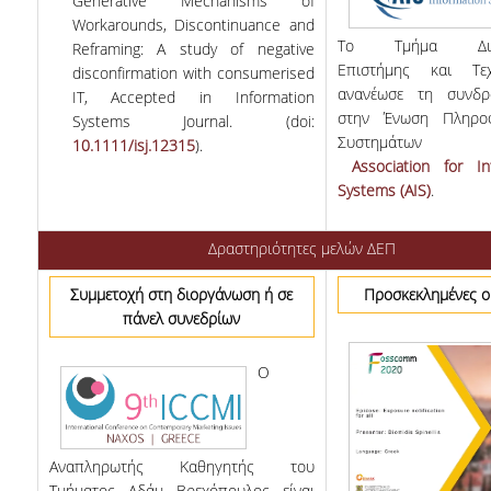
Generative Mechanisms of
Workarounds, Discontinuance and
Το Τμήμα Διοικ
Reframing: A study of negative
Επιστήμης και Τεχ
disconfirmation with consumerised
ανανέωσε τη συνδ
IT, Accepted in Information
στην Ένωση Πληρο
Systems Journal. (doi:
Συστημάτ
10.1111/isj.12315
).
Association for In
Systems (AIS)
.
Δραστηριότητες μελών ΔΕΠ
Συμμετοχή στη διοργάνωση ή σε
Προσκεκλημένες ο
πάνελ συνεδρίων
O
Αναπληρωτής Καθηγητής του
Τμήματος Αδάμ Βρεχόπουλος είναι