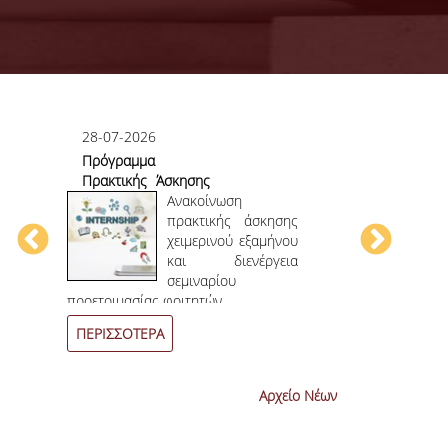
28-07-2026
23-07-2026
Πρόγραμμα
Πρώτο το 
Πρακτικής Άσκησης
στο
ου
Χειμερινού
Ανακοίνωση
Επιστημονικ
ου
Εξαμήνου 2026-
πρακτικής άσκησης
ην
2027
χειμερινού εξαμήνου
ων
και διενέργεια
ων
σεμιναρίου
4
ο
επιστημονι
προετοιμασίας φοιτητών.
συνεχόμενη χρο
ΠΕΡΙΣΣΟΤΕΡΑ
ΠΕΡΙΣΣΟΤΕΡ
Αρχείο Νέων