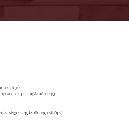
18-06-2026
Προκήρυξη
Εκπόνησης
Διδακτορικών
Η Συνέλευση τ
Διατριβών
Τμήματος ΔΕΤ τ
ΟΠΑ, αποφάσισε τ
προκήρυξη νέ
θέσεων υποψηφί
διδακτόρων.
ιστική Ισχύς
όμενης και μη επιβλεπόμενης)
ΠΕΡΙΣΣΟΤΕΡΑ
σιών Μηχανικής Μάθησης (MLOps)