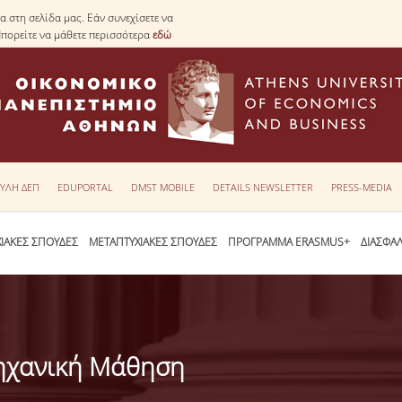
 στη σελίδα μας. Εάν συνεχίσετε να
Μπορείτε να μάθετε περισσότερα
εδώ
ΥΛΗ ΔΕΠ
EDUPORTAL
DMST MOBILE
DETAILS NEWSLETTER
PRESS-MEDIA
ΙΑΚΕΣ ΣΠΟΥΔΕΣ
ΜΕΤΑΠΤΥΧΙΑΚΕΣ ΣΠΟΥΔΕΣ
ΠΡΟΓΡΑΜΜΑ ERASMUS+
ΔΙΑΣΦΑ
ηχανική Μάθηση