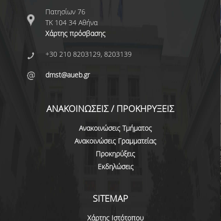
ΠΡΟΓΡΑΜΜΑ ERASMUS+
Πατησίων 76
ΤΚ 104 34 Αθήνα
Χάρτης πρόσβασης
ΜΑΘΗΜΑΤΑ ΠΟΥ ΠΡΟΣΦΕΡΕΙ ΤΟ
ΤΜΗΜΑ
+30 210 8203129, 8203139
ΣΥΝΕΡΓΑΖΟΜΕΝΑ ΠΑΝΕΠΙΣΤΗΜΙΑ
dmst@aueb.gr
ΑΝΑΚΟΙΝΩΣΕΙΣ ΠΡΟΓΡΑΜΜΑΤΟΣ
ΕΓΓΡΑΦΑ - ΧΡΗΣΙΜΟΙ ΣΥΝΔΕΣΜΟΙ
ΑΝΑΚΟΙΝΩΣΕΙΣ / ΠΡΟΚΗΡΥΞΕΙΣ
FAQS
Ανακοινώσεις Τμήματος
Ανακοινώσεις Γραμματείας
ΔΙΑΣΦΑΛΙΣΗ ΠΟΙΟΤΗΤΑΣ
Προκηρύξεις
Εκδηλώσεις
ΠΟΛΙΤΙΚΗ ΔΙΑΣΦΑΛΙΣΗΣ ΠΟΙΟΤΗΤΑΣ
ΔΕΔΟΜΕΝΑ ΠΟΙΟΤΗΤΑΣ
SITEMAP
ΠΙΣΤΟΠΟΙΗΣΗ
Χάρτης Ιστότοπου