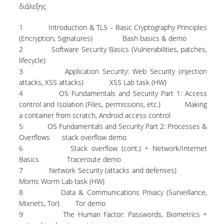
διάλεξης
NEWSLETTERS
1 Introduction & TLS – Basic Cryptography Principles
(Encryption, Signatures) Bash basics & demo
TESTIMONIALS
2 Software Security Basics (Vulnerabilities, patches,
lifecycle)
ΒΡΑΒΕΙΑ ΕΞΑΙΡΕΤΙΚΗΣ ΕΠΙΔΟΣΗΣ ΣΤΗ
ΔΙΔΑΣΚΑΛΙΑ
3 Application Security: Web Security (injection
attacks, XSS attacks) XSS Lab task (HW)
ΑΝΘΡΩΠΙΝΟ ΔΥΝΑΜΙΚΟ
4 OS Fundamentals and Security Part 1: Access
control and Isolation (Files, permissions, etc.) Making
ΠΡΟΣΩΠΙΚΟ ΤΟΥ ΤΜΗΜΑΤΟΣ
a container from scratch, Android access control
5 OS Fundamentals and Security Part 2: Processes &
ΜΕΛΗ ΔΕΠ
Overflows stack overflow demo
6 Stack overflow (cont.) + Network/Internet
ΕΠΙΤΙΜΟΙ ΔΙΔΑΚΤΟΡΕΣ
Basics Traceroute demo
7 Network Security (attacks and defenses)
ΕΠΙΣΚΕΠΤΕΣ ΚΑΘΗΓΗΤΕΣ
Morris Worm Lab task (HW)
8 Data & Communications Privacy (Surveillance,
ΜΕΛΗ Ε.ΔΙ.Π.
Mixnets, Tor) Tor demo
9 The Human Factor: Passwords, Biometrics +
ΜΕΛΗ Ε.Τ.Ε.Π.