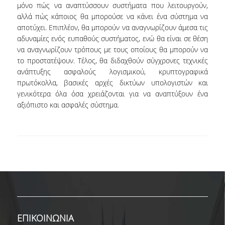
μόνο πώς να αναπτύσσουν συστήματα που λειτουργούν,
ΕΥΚΑΙΡΙΕΣ ΓΙΑ ΠΡΑΚΤΙΚΗ ΑΣΚΗΣΗ
αλλά πώς κάποιος θα μπορούσε να κάνει ένα σύστημα να
TESTIMONIALS ΠΡΑΚΤΙΚΗΣ ΑΣΚΗΣΗΣ
αποτύχει. Επιπλέον, θα μπορούν να αναγνωρίζουν άμεσα τις
αδυναμίες ενός ευπαθούς συστήματος, ενώ θα είναι σε θέση
ΔΙΔΑΣΚΑΛΙΑ ΚΑΙ ΕΞΕΤΑΣΕΙΣ
να αναγνωρίζουν τρόπους με τους οποίους θα μπορούν να
το προστατέψουν. Τέλος, θα διδαχθούν σύγχρονες τεχνικές
ΔΙΑΧΕΙΡΙΣΗ ΠΑΡΑΠΟΝΩΝ ΦΟΙΤΗΤΩΝ
ανάπτυξης ασφαλούς λογισμικού, κρυπτογραφικά
πρωτόκολλα, βασικές αρχές δικτύων υπολογιστών και
TUTORS ΦΟΙΤΗΤΩΝ
γενικότερα όλα όσα χρειάζονται για να αναπτύξουν ένα
αξιόπιστο και ασφαλές σύστημα.
ΜΕΤΑΠΤΥΧΙΑΚΕΣ ΣΠΟΥΔΕΣ
ΠΡΟΓΡΑΜΜΑΤΑ ΜΕΤΑΠΤΥΧΙΑΚΩΝ ΣΠΟΥΔΩΝ
ΔΙΔΑΚΤΟΡΙΚΟ ΠΡΟΓΡΑΜΜΑ
ΔΙΔΑΚΤΟΡΕΣ ΤΟΥ ΤΜΗΜΑΤΟΣ
ΥΠΟΨΗΦΙΟΙ ΔΙΔΑΚΤΟΡΕΣ
ΕΡΕΥΝΗΤΙΚΑ ΣΕΜΙΝΑΡΙΑ
ΕΠΙΚΟΙΝΩΝΙΑ