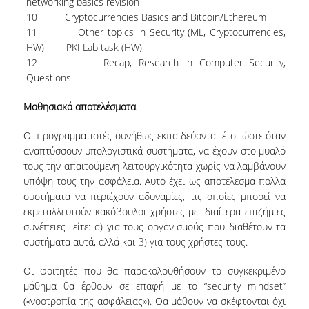
networking basics revision
10 Cryptocurrencies Basics and Bitcoin/Ethereum
ΔΙΟΙΚΗΤΙΚΟ ΠΡΟΣΩΠΙΚΟ
11 Other topics in Security (ML, Cryptocurrencies,
ΜΕΤΑΔΙΔΑΚΤΟΡΙΚΟΙ ΕΡΕΥΝΗΤΕΣ
HW) PKI Lab task (HW)
12 Recap, Research in Computer Security,
ΜΗΤΡΩΟ ΜΕΛΩΝ ΤΜΗΜΑΤΟΣ
Questions
ΠΡΟΠΤΥΧΙΑΚΕΣ ΣΠΟΥΔΕΣ
Μαθησιακά αποτελέσματα
ΠΡΟΓΡΑΜΜΑ ΣΠΟΥΔΩΝ
Οι προγραμματιστές συνήθως εκπαιδεύονται έτσι ώστε όταν
αναπτύσσουν υπολογιστικά συστήματα, να έχουν στο μυαλό
ΟΔΗΓΟΣ ΚΑΙ ΚΑΤΕΥΘΥΝΣΕΙΣ ΣΠΟΥΔΩΝ
τους την απαιτούμενη λειτουργικότητα χωρίς να λαμβάνουν
υπόψη τους την ασφάλεια. Αυτό έχει ως αποτέλεσμα πολλά
ΜΑΘΗΜΑΤΑ ΠΡΟΓΡΑΜΜΑΤΟΣ ΣΠΟΥΔΩΝ
συστήματα να περιέχουν αδυναμίες, τις οποίες μπορεί να
εκμεταλλευτούν κακόβουλοι χρήστες με ιδιαίτερα επιζήμιες
ΜΑΘΗΜΑΤΑ ΕΛΕΥΘΕΡΗΣ ΕΠΙΛΟΓΗΣ ΑΠΟ
συνέπειες είτε: α) για τους οργανισμούς που διαθέτουν τα
ΑΛΛΑ ΤΜΗΜΑΤΑ
συστήματα αυτά, αλλά και β) για τους χρήστες τους.
ΒΡΑΒΕΙΑ ΕΡΓΑΣΙΩΝ
Οι φοιτητές που θα παρακολουθήσουν το συγκεκριμένο
μάθημα θα έρθουν σε επαφή με το “security mindset”
ΠΡΑΚΤΙΚΗ ΑΣΚΗΣΗ ΚΑΙ ΠΤΥΧΙΑΚΗ ΕΡΓΑΣΙΑ
(«νοοτροπία της ασφάλειας»). Θα μάθουν να σκέφτονται όχι