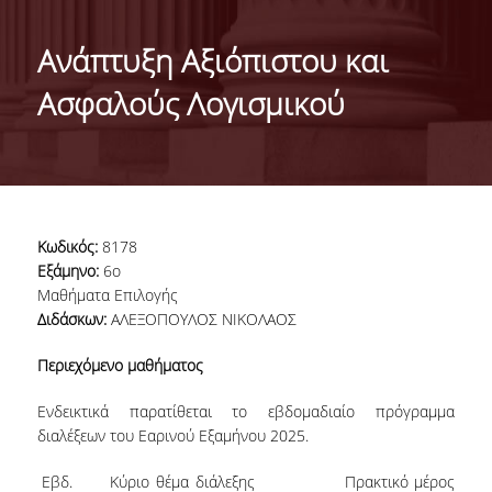
ΤΑΥΤΟΤΗΤΑ ΤΟΥ ΤΜΗΜΑΤΟΣ
Ανάπτυξη Αξιόπιστου και
ΑΠΟΣΤΟΛΗ ΤΟΥ ΤΜΗΜΑΤΟΣ
Ασφαλούς Λογισμικού
ΔΙΟΙΚΗΣΗ ΤΟΥ ΤΜΗΜΑΤΟΣ
ΣΥΜΒΟΥΛΕΥΤΙΚΗ ΕΠΙΤΡΟΠΗ
ΔΙΕΘΝΕΙΣ ΔΙΑΚΡΙΣΕΙΣ
Κωδικός:
8178
TESTIMONIALS ΔΙΑΚΡΙΣΕΩΝ
Εξάμηνο:
6ο
Μαθήματα Επιλογής
ΕΠΑΓΓΕΛΜΑΤΙΚΕΣ ΠΡΟΟΠΤΙΚΕΣ
Διδάσκων:
ΑΛΕΞΟΠΟΥΛΟΣ ΝΙΚΟΛΑΟΣ
ΓΙΑ ΜΑΘΗΤΕΣ ΛΥΚΕΙΟΥ
Περιεχόμενο μαθήματος
ΠΡΟΓΡΑΜΜΑ ΥΠΟΤΡΟΦΙΩΝ
Ενδεικτικά παρατίθεται το εβδομαδιαίο πρόγραμμα
διαλέξεων του Εαρινού Εξαμήνου 2025.
ΚΡΙΤΗΡΙΑ ΚΑΙ ΔΙΑΔΙΚΑΣΙΑ ΕΠΙΛΟΓΗΣ
Εβδ. Κύριο θέμα διάλεξης Πρακτικό μέρος
ΕΡΓΑΣΤΗΡΙΑΚΗ ΥΠΟΔΟΜΗ