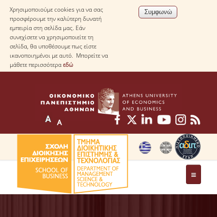
Χρησιμοποιούμε cookies για να σας
προσφέρουμε την καλύτερη δυνατή
εμπειρία στη σελίδα μας. Εάν
συνεχίσετε να χρησιμοποιείτε τη
σελίδα, θα υποθέσουμε πως είστε
ικανοποιημένοι με αυτό. Μπορείτε να
μάθετε περισσότερα
εδώ
ΤΟ ΤΜΗΜΑ
ΜΕ ΜΙΑ ΜΑΤΙΑ