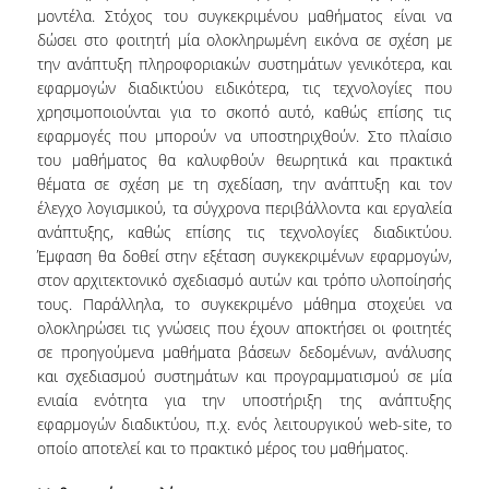
μοντέλα. Στόχος του συγκεκριμένου μαθήματος είναι να
δώσει στο φοιτητή μία ολοκληρωμένη εικόνα σε σχέση με
NEWSLETTERS
την ανάπτυξη πληροφοριακών συστημάτων γενικότερα, και
εφαρμογών διαδικτύου ειδικότερα, τις τεχνολογίες που
TESTIMONIALS
χρησιμοποιούνται για το σκοπό αυτό, καθώς επίσης τις
ΒΡΑΒΕΙΑ ΕΞΑΙΡΕΤΙΚΗΣ ΕΠΙΔΟΣΗΣ ΣΤΗ
εφαρμογές που μπορούν να υποστηριχθούν. Στο πλαίσιο
ΔΙΔΑΣΚΑΛΙΑ
του μαθήματος θα καλυφθούν θεωρητικά και πρακτικά
θέματα σε σχέση με τη σχεδίαση, την ανάπτυξη και τον
ΑΝΘΡΩΠΙΝΟ ΔΥΝΑΜΙΚΟ
έλεγχο λογισμικού, τα σύγχρονα περιβάλλοντα και εργαλεία
ανάπτυξης, καθώς επίσης τις τεχνολογίες διαδικτύου.
ΠΡΟΣΩΠΙΚΟ ΤΟΥ ΤΜΗΜΑΤΟΣ
Έμφαση θα δοθεί στην εξέταση συγκεκριμένων εφαρμογών,
στον αρχιτεκτονικό σχεδιασμό αυτών και τρόπο υλοποίησής
ΜΕΛΗ ΔΕΠ
τους. Παράλληλα, το συγκεκριμένο μάθημα στοχεύει να
ολοκληρώσει τις γνώσεις που έχουν αποκτήσει οι φοιτητές
ΕΠΙΤΙΜΟΙ ΔΙΔΑΚΤΟΡΕΣ
σε προηγούμενα μαθήματα βάσεων δεδομένων, ανάλυσης
και σχεδιασμού συστημάτων και προγραμματισμού σε μία
ΕΠΙΣΚΕΠΤΕΣ ΚΑΘΗΓΗΤΕΣ
ενιαία ενότητα για την υποστήριξη της ανάπτυξης
εφαρμογών διαδικτύου, π.χ. ενός λειτουργικού web-site, το
ΜΕΛΗ Ε.ΔΙ.Π.
οποίο αποτελεί και το πρακτικό μέρος του μαθήματος.
ΜΕΛΗ Ε.Τ.Ε.Π.