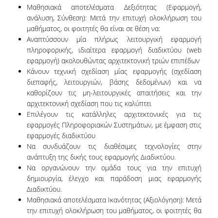
ΕΥΚΑΙΡΙΕΣ ΓΙΑ ΠΡΑΚΤΙΚΗ ΑΣΚΗΣΗ
Μαθησιακά αποτελέσματα Δεξιότητας (Εφαρμογή,
ανάλυση, Σύνθεση): Μετά την επιτυχή ολοκλήρωση του
TESTIMONIALS ΠΡΑΚΤΙΚΗΣ ΑΣΚΗΣΗΣ
μαθήματος, οι φοιτητές θα είναι σε θέση να:
Αναπτύσσουν μία πλήρως λειτουργική εφαρμογή
ΔΙΔΑΣΚΑΛΙΑ ΚΑΙ ΕΞΕΤΑΣΕΙΣ
πληροφορικής, ιδιαίτερα εφαρμογή διαδικτύου (web
εφαρμογή) ακολουθώντας αρχιτεκτονική τριών επιπέδων
ΔΙΑΧΕΙΡΙΣΗ ΠΑΡΑΠΟΝΩΝ ΦΟΙΤΗΤΩΝ
Κάνουν τεχνική σχεδίαση μίας εφαρμογής (σχεδίαση
διεπαφής, λειτουργιών, βάσης δεδομένων) και να
TUTORS ΦΟΙΤΗΤΩΝ
καθορίζουν τις μη-λειτουργικές απαιτήσεις και την
αρχιτεκτονική σχεδίαση που τις καλύπτει
ΜΕΤΑΠΤΥΧΙΑΚΕΣ ΣΠΟΥΔΕΣ
Επιλέγουν τις κατάλληλες αρχιτεκτονικές για τις
εφαρμογές Πληροφοριακών Συστημάτων, με έμφαση στις
ΠΡΟΓΡΑΜΜΑΤΑ ΜΕΤΑΠΤΥΧΙΑΚΩΝ ΣΠΟΥΔΩΝ
εφαρμογές διαδικτύου
Να συνδυάζουν τις διαθέσιμες τεχνολογίες στην
ΔΙΔΑΚΤΟΡΙΚΟ ΠΡΟΓΡΑΜΜΑ
ανάπτυξη της δικής τους εφαρμογής Διαδικτύου.
ΔΙΔΑΚΤΟΡΕΣ ΤΟΥ ΤΜΗΜΑΤΟΣ
Να οργανώνουν την ομάδα τους για την επιτυχή
δημιουργία, έλεγχο και παράδοση μιας εφαρμογής
ΥΠΟΨΗΦΙΟΙ ΔΙΔΑΚΤΟΡΕΣ
Διαδικτύου.
Μαθησιακά αποτελέσματα Ικανότητας (Αξιολόγηση): Μετά
ΕΡΕΥΝΗΤΙΚΑ ΣΕΜΙΝΑΡΙΑ
την επιτυχή ολοκλήρωση του μαθήματος, οι φοιτητές θα