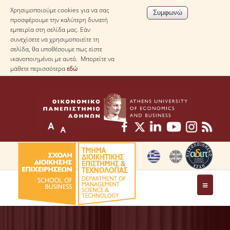
Χρησιμοποιούμε cookies για να σας
προσφέρουμε την καλύτερη δυνατή
εμπειρία στη σελίδα μας. Εάν
συνεχίσετε να χρησιμοποιείτε τη
σελίδα, θα υποθέσουμε πως είστε
ικανοποιημένοι με αυτό. Μπορείτε να
μάθετε περισσότερα
εδώ
ΤΟ ΤΜΗΜΑ
ΜΕ ΜΙΑ ΜΑΤΙΑ