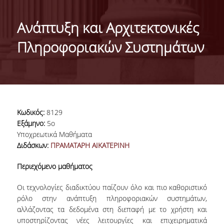
ΤΑΥΤΟΤΗΤΑ ΤΟΥ ΤΜΗΜΑΤΟΣ
Ανάπτυξη και Αρχιτεκτονικές
ΑΠΟΣΤΟΛΗ ΤΟΥ ΤΜΗΜΑΤΟΣ
Πληροφοριακών Συστημάτων
ΔΙΟΙΚΗΣΗ ΤΟΥ ΤΜΗΜΑΤΟΣ
ΣΥΜΒΟΥΛΕΥΤΙΚΗ ΕΠΙΤΡΟΠΗ
ΔΙΕΘΝΕΙΣ ΔΙΑΚΡΙΣΕΙΣ
Κωδικός:
8129
TESTIMONIALS ΔΙΑΚΡΙΣΕΩΝ
Εξάμηνο:
5ο
Υποχρεωτικά Μαθήματα
ΕΠΑΓΓΕΛΜΑΤΙΚΕΣ ΠΡΟΟΠΤΙΚΕΣ
Διδάσκων:
ΠΡΑΜΑΤΑΡΗ ΑΙΚΑΤΕΡΙΝΗ
ΓΙΑ ΜΑΘΗΤΕΣ ΛΥΚΕΙΟΥ
Περιεχόμενο μαθήματος
ΠΡΟΓΡΑΜΜΑ ΥΠΟΤΡΟΦΙΩΝ
Οι τεχνολογίες διαδικτύου παίζουν όλο και πιο καθοριστικό
ρόλο στην ανάπτυξη πληροφοριακών συστημάτων,
ΚΡΙΤΗΡΙΑ ΚΑΙ ΔΙΑΔΙΚΑΣΙΑ ΕΠΙΛΟΓΗΣ
αλλάζοντας τα δεδομένα στη διεπαφή με το χρήστη και
υποστηρίζοντας νέες λειτουργίες και επιχειρηματικά
ΕΡΓΑΣΤΗΡΙΑΚΗ ΥΠΟΔΟΜΗ