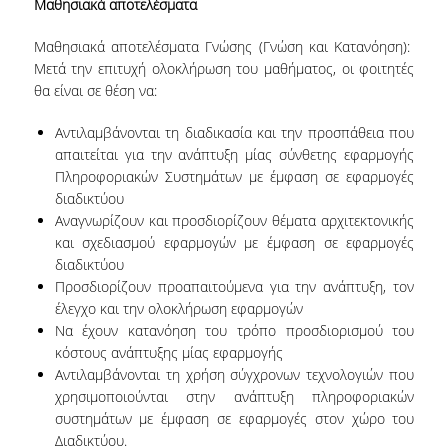
Μαθησιακά αποτελέσματα
ΔΙΟΙΚΗΤΙΚΟ ΠΡΟΣΩΠΙΚΟ
Μαθησιακά αποτελέσματα Γνώσης (Γνώση και Κατανόηση):
ΜΕΤΑΔΙΔΑΚΤΟΡΙΚΟΙ ΕΡΕΥΝΗΤΕΣ
Μετά την επιτυχή ολοκλήρωση του μαθήματος, οι φοιτητές
θα είναι σε θέση να:
ΜΗΤΡΩΟ ΜΕΛΩΝ ΤΜΗΜΑΤΟΣ
Αντιλαμβάνονται τη διαδικασία και την προσπάθεια που
ΠΡΟΠΤΥΧΙΑΚΕΣ ΣΠΟΥΔΕΣ
απαιτείται για την ανάπτυξη μίας σύνθετης εφαρμογής
Πληροφοριακών Συστημάτων με έμφαση σε εφαρμογές
ΠΡΟΓΡΑΜΜΑ ΣΠΟΥΔΩΝ
διαδικτύου
Αναγνωρίζουν και προσδιορίζουν θέματα αρχιτεκτονικής
ΟΔΗΓΟΣ ΚΑΙ ΚΑΤΕΥΘΥΝΣΕΙΣ ΣΠΟΥΔΩΝ
και σχεδιασμού εφαρμογών με έμφαση σε εφαρμογές
διαδικτύου
ΜΑΘΗΜΑΤΑ ΠΡΟΓΡΑΜΜΑΤΟΣ ΣΠΟΥΔΩΝ
Προσδιορίζουν προαπαιτούμενα για την ανάπτυξη, τον
έλεγχο και την ολοκλήρωση εφαρμογών
ΜΑΘΗΜΑΤΑ ΕΛΕΥΘΕΡΗΣ ΕΠΙΛΟΓΗΣ ΑΠΟ
Να έχουν κατανόηση του τρόπο προσδιορισμού του
ΑΛΛΑ ΤΜΗΜΑΤΑ
κόστους ανάπτυξης μίας εφαρμογής
Αντιλαμβάνονται τη χρήση σύγχρονων τεχνολογιών που
ΒΡΑΒΕΙΑ ΕΡΓΑΣΙΩΝ
χρησιμοποιούνται στην ανάπτυξη πληροφοριακών
ΠΡΑΚΤΙΚΗ ΑΣΚΗΣΗ ΚΑΙ ΠΤΥΧΙΑΚΗ ΕΡΓΑΣΙΑ
συστημάτων με έμφαση σε εφαρμογές στον χώρο του
Διαδικτύου.