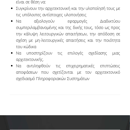
είναι σε θέση να:
ΠΡΟΓΡΑΜΜΑ ERASMUS+
Συγκρίνουν την αρχιτεκτονική και την υλοποίησή τους με
τις υπόλοιπες αντίστοιχες υλοποιήσεις
ΜΑΘΗΜΑΤΑ ΠΟΥ ΠΡΟΣΦΕΡΕΙ ΤΟ
Να αξιολογούν εφαρμογές Διαδικτύου
ΤΜΗΜΑ
συμπεριλαμβανομένης και της δικής τους, τόσο ως προς
την κάλυψη λειτουργικών απαιτήσεων, την απόδοση σε
ΣΥΝΕΡΓΑΖΟΜΕΝΑ ΠΑΝΕΠΙΣΤΗΜΙΑ
σχέση με μη-λειτουργικές απαιτήσεις και την ποιότητα
του κώδικα
ΑΝΑΚΟΙΝΩΣΕΙΣ ΠΡΟΓΡΑΜΜΑΤΟΣ
Να υποστηρίζουν τις επιλογές σχεδίασης μιας
αρχιτεκτονικής.
ΕΓΓΡΑΦΑ - ΧΡΗΣΙΜΟΙ ΣΥΝΔΕΣΜΟΙ
Να αντιληφθούν τις επιχειρηματικές επιπτώσεις
αποφάσεων που σχετίζονται με τον αρχιτεκτονικό
FAQS
σχεδιασμό Πληροφοριακών Συστημάτων
ΔΙΑΣΦΑΛΙΣΗ ΠΟΙΟΤΗΤΑΣ
ΠΟΛΙΤΙΚΗ ΔΙΑΣΦΑΛΙΣΗΣ ΠΟΙΟΤΗΤΑΣ
ΔΕΔΟΜΕΝΑ ΠΟΙΟΤΗΤΑΣ
ΠΙΣΤΟΠΟΙΗΣΗ