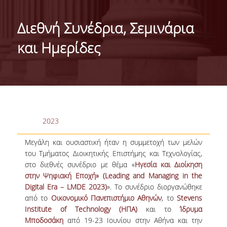
ΤΑΥΤΟΤΗΤΑ ΤΟΥ ΤΜΗΜΑΤΟΣ
Διεθνή Συνέδρια, Σεμινάρια
ΑΠΟΣΤΟΛΗ ΤΟΥ ΤΜΗΜΑΤΟΣ
και Ημερίδες
ΔΙΟΙΚΗΣΗ ΤΟΥ ΤΜΗΜΑΤΟΣ
ΣΥΜΒΟΥΛΕΥΤΙΚΗ ΕΠΙΤΡΟΠΗ
ΔΙΕΘΝΕΙΣ ΔΙΑΚΡΙΣΕΙΣ
2023
TESTIMONIALS ΔΙΑΚΡΙΣΕΩΝ
Μεγάλη και ουσιαστική ήταν η συμμετοχή των μελών
ΕΠΑΓΓΕΛΜΑΤΙΚΕΣ ΠΡΟΟΠΤΙΚΕΣ
του Τμήματος Διοικητικής Επιστήμης και Τεχνολογίας,
ΓΙΑ ΜΑΘΗΤΕΣ ΛΥΚΕΙΟΥ
στο διεθνές συνέδριο με θέμα «
Ηγεσία και Διοίκηση
στην Ψηφιακή Εποχή» (Leading and Managing in the
ΠΡΟΓΡΑΜΜΑ ΥΠΟΤΡΟΦΙΩΝ
Digital Era – LMDE 2023)
». Το συνέδριο διοργανώθηκε
από το
Οικονομικό Πανεπιστήμιο Αθηνών
, το
Stevens
ΚΡΙΤΗΡΙΑ ΚΑΙ ΔΙΑΔΙΚΑΣΙΑ ΕΠΙΛΟΓΗΣ
Institute of Technology (ΗΠΑ)
και το
Ίδρυμα
Μποδοσάκη
από 19-23 Ιουνίου στην Αθήνα και την
ΕΡΓΑΣΤΗΡΙΑΚΗ ΥΠΟΔΟΜΗ