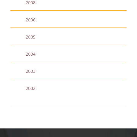
2008
ΔΙΟΙΚΗΤΙΚΟ ΠΡΟΣΩΠΙΚΟ
2006
ΜΕΤΑΔΙΔΑΚΤΟΡΙΚΟΙ ΕΡΕΥΝΗΤΕΣ
ΜΗΤΡΩΟ ΜΕΛΩΝ ΤΜΗΜΑΤΟΣ
2005
ΠΡΟΠΤΥΧΙΑΚΕΣ ΣΠΟΥΔΕΣ
2004
ΠΡΟΓΡΑΜΜΑ ΣΠΟΥΔΩΝ
2003
ΟΔΗΓΟΣ ΚΑΙ ΚΑΤΕΥΘΥΝΣΕΙΣ ΣΠΟΥΔΩΝ
ΜΑΘΗΜΑΤΑ ΠΡΟΓΡΑΜΜΑΤΟΣ ΣΠΟΥΔΩΝ
2002
ΜΑΘΗΜΑΤΑ ΕΛΕΥΘΕΡΗΣ ΕΠΙΛΟΓΗΣ ΑΠΟ
ΑΛΛΑ ΤΜΗΜΑΤΑ
ΒΡΑΒΕΙΑ ΕΡΓΑΣΙΩΝ
ΠΡΑΚΤΙΚΗ ΑΣΚΗΣΗ ΚΑΙ ΠΤΥΧΙΑΚΗ ΕΡΓΑΣΙΑ