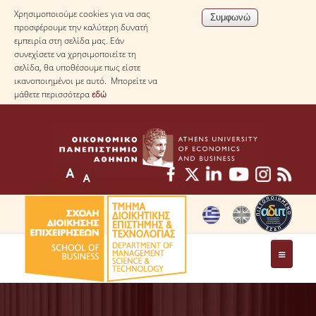
Χρησιμοποιούμε cookies για να σας
προσφέρουμε την καλύτερη δυνατή
εμπειρία στη σελίδα μας. Εάν
συνεχίσετε να χρησιμοποιείτε τη
σελίδα, θα υποθέσουμε πως είστε
ικανοποιημένοι με αυτό. Μπορείτε να
μάθετε περισσότερα
εδώ
ΤΟ ΤΜΗΜΑ
ΜΕ ΜΙΑ ΜΑΤΙΑ