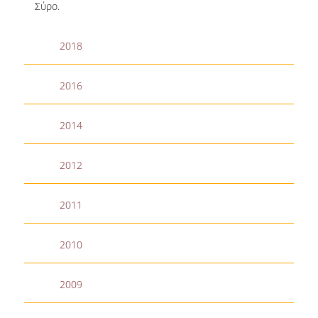
Σύρο.
NEWSLETTERS
2018
TESTIMONIALS
2016
ΒΡΑΒΕΙΑ ΕΞΑΙΡΕΤΙΚΗΣ ΕΠΙΔΟΣΗΣ ΣΤΗ
ΔΙΔΑΣΚΑΛΙΑ
2014
ΑΝΘΡΩΠΙΝΟ ΔΥΝΑΜΙΚΟ
ΠΡΟΣΩΠΙΚΟ ΤΟΥ ΤΜΗΜΑΤΟΣ
2012
ΜΕΛΗ ΔΕΠ
2011
ΕΠΙΤΙΜΟΙ ΔΙΔΑΚΤΟΡΕΣ
2010
ΕΠΙΣΚΕΠΤΕΣ ΚΑΘΗΓΗΤΕΣ
ΜΕΛΗ Ε.ΔΙ.Π.
2009
ΜΕΛΗ Ε.Τ.Ε.Π.