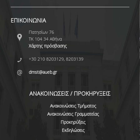
ΕΥΚΑΙΡΙΕΣ ΓΙΑ ΠΡΑΚΤΙΚΗ ΑΣΚΗΣΗ
TESTIMONIALS ΠΡΑΚΤΙΚΗΣ ΑΣΚΗΣΗΣ
ΕΠΙΚΟΙΝΩΝΙΑ
ΔΙΔΑΣΚΑΛΙΑ ΚΑΙ ΕΞΕΤΑΣΕΙΣ
Πατησίων 76
ΤΚ 104 34 Αθήνα
ΔΙΑΧΕΙΡΙΣΗ ΠΑΡΑΠΟΝΩΝ ΦΟΙΤΗΤΩΝ
Χάρτης πρόσβασης
TUTORS ΦΟΙΤΗΤΩΝ
+30 210 8203129, 8203139
ΜΕΤΑΠΤΥΧΙΑΚΕΣ ΣΠΟΥΔΕΣ
dmst@aueb.gr
ΠΡΟΓΡΑΜΜΑΤΑ ΜΕΤΑΠΤΥΧΙΑΚΩΝ ΣΠΟΥΔΩΝ
ΑΝΑΚΟΙΝΩΣΕΙΣ / ΠΡΟΚΗΡΥΞΕΙΣ
ΔΙΔΑΚΤΟΡΙΚΟ ΠΡΟΓΡΑΜΜΑ
Ανακοινώσεις Τμήματος
ΔΙΔΑΚΤΟΡΕΣ ΤΟΥ ΤΜΗΜΑΤΟΣ
Ανακοινώσεις Γραμματείας
ΥΠΟΨΗΦΙΟΙ ΔΙΔΑΚΤΟΡΕΣ
Προκηρύξεις
Εκδηλώσεις
ΕΡΕΥΝΗΤΙΚΑ ΣΕΜΙΝΑΡΙΑ