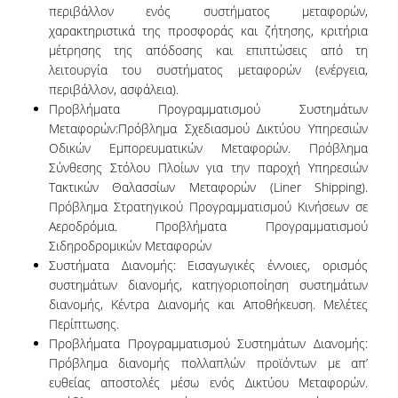
περιβάλλον ενός συστήματος μεταφορών,
χαρακτηριστικά της προσφοράς και ζήτησης, κριτήρια
NEWSLETTERS
μέτρησης της απόδοσης και επιπτώσεις από τη
λειτουργία του συστήματος μεταφορών (ενέργεια,
TESTIMONIALS
περιβάλλον, ασφάλεια).
ΒΡΑΒΕΙΑ ΕΞΑΙΡΕΤΙΚΗΣ ΕΠΙΔΟΣΗΣ ΣΤΗ
Προβλήματα Προγραμματισμού Συστημάτων
ΔΙΔΑΣΚΑΛΙΑ
Μεταφορών:Πρόβλημα Σχεδιασμού Δικτύου Υπηρεσιών
Οδικών Εμπορευματικών Μεταφορών. Πρόβλημα
ΑΝΘΡΩΠΙΝΟ ΔΥΝΑΜΙΚΟ
Σύνθεσης Στόλου Πλοίων για την παροχή Υπηρεσιών
Τακτικών Θαλασσίων Μεταφορών (Liner Shipping).
ΠΡΟΣΩΠΙΚΟ ΤΟΥ ΤΜΗΜΑΤΟΣ
Πρόβλημα Στρατηγικού Προγραμματισμού Κινήσεων σε
Αεροδρόμια. Προβλήματα Προγραμματισμού
ΜΕΛΗ ΔΕΠ
Σιδηροδρομικών Μεταφορών
Συστήματα Διανομής: Εισαγωγικές έννοιες, ορισμός
ΕΠΙΤΙΜΟΙ ΔΙΔΑΚΤΟΡΕΣ
συστημάτων διανομής, κατηγοριοποίηση συστημάτων
διανομής, Κέντρα Διανομής και Αποθήκευση. Μελέτες
ΕΠΙΣΚΕΠΤΕΣ ΚΑΘΗΓΗΤΕΣ
Περίπτωσης.
Προβλήματα Προγραμματισμού Συστημάτων Διανομής:
ΜΕΛΗ Ε.ΔΙ.Π.
Πρόβλημα διανομής πολλαπλών προϊόντων με απ’
ευθείας αποστολές μέσω ενός Δικτύου Μεταφορών.
ΜΕΛΗ Ε.Τ.Ε.Π.