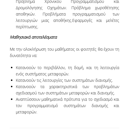
Πρόβλημα Χρονικού Προγραμματισμού και
ΔΙΟΙΚΗΤΙΚΟ ΠΡΟΣΩΠΙΚΟ
Δρομολόγησης Οχημάτων. Πρόβλημα χωροθέτησης
αποθηκών. Προβλήματα προγραμματισμού των
ΜΕΤΑΔΙΔΑΚΤΟΡΙΚΟΙ ΕΡΕΥΝΗΤΕΣ
λειτουργιών μιας αποθήκης.Εφαρμογές και μελέτες
περίπτωσης.
ΜΗΤΡΩΟ ΜΕΛΩΝ ΤΜΗΜΑΤΟΣ
Μαθησιακά αποτελέσματα
ΠΡΟΠΤΥΧΙΑΚΕΣ ΣΠΟΥΔΕΣ
Με την ολοκλήρωση του μαθήματος οι φοιτητές θα έχουν τη
ΠΡΟΓΡΑΜΜΑ ΣΠΟΥΔΩΝ
δυνατότητα να:
ΟΔΗΓΟΣ ΚΑΙ ΚΑΤΕΥΘΥΝΣΕΙΣ ΣΠΟΥΔΩΝ
Κατανοούν το περιβάλλον, τη δομή, και τη λειτουργία
ενός συστήματος μεταφορών.
ΜΑΘΗΜΑΤΑ ΠΡΟΓΡΑΜΜΑΤΟΣ ΣΠΟΥΔΩΝ
Κατανοούν τις λειτουργίες των συστημάτων διανομής.
Κατανοούν τα χαρακτηριστικά των προβλημάτων
ΜΑΘΗΜΑΤΑ ΕΛΕΥΘΕΡΗΣ ΕΠΙΛΟΓΗΣ ΑΠΟ
σχεδιασμού των συστημάτων μεταφορών και διανομής.
ΑΛΛΑ ΤΜΗΜΑΤΑ
Αναπτύσσουν μαθηματικά πρότυπα για το σχεδιασμό και
τον προγραμματισμό συστημάτων διανομής και
ΒΡΑΒΕΙΑ ΕΡΓΑΣΙΩΝ
μεταφορών.
ΠΡΑΚΤΙΚΗ ΑΣΚΗΣΗ ΚΑΙ ΠΤΥΧΙΑΚΗ ΕΡΓΑΣΙΑ