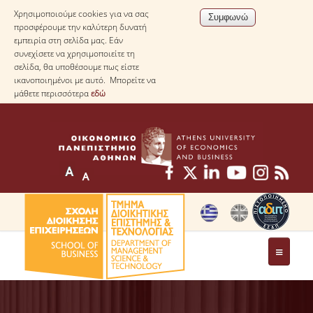
Χρησιμοποιούμε cookies για να σας
προσφέρουμε την καλύτερη δυνατή
εμπειρία στη σελίδα μας. Εάν
συνεχίσετε να χρησιμοποιείτε τη
σελίδα, θα υποθέσουμε πως είστε
ικανοποιημένοι με αυτό. Μπορείτε να
μάθετε περισσότερα
εδώ
ΤΟ ΤΜΗΜΑ
ΜΕ ΜΙΑ ΜΑΤΙΑ