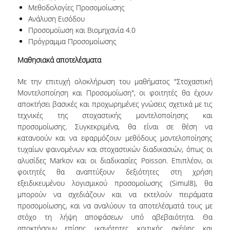
Μεθοδολογίες Προσομοίωσης
Ανάλυση Εισόδου
NEWSLETTERS
Προσομοίωση και Βιομηχανία 4.0
Πρόγραμμα Προσομοίωσης
TESTIMONIALS
Μαθησιακά αποτελέσματα
ΒΡΑΒΕΙΑ ΕΞΑΙΡΕΤΙΚΗΣ ΕΠΙΔΟΣΗΣ ΣΤΗ
ΔΙΔΑΣΚΑΛΙΑ
Με την επιτυχή ολοκλήρωση του μαθήματος "Στοχαστική
Μοντελοποίηση και Προσομοίωση", οι φοιτητές θα έχουν
ΑΝΘΡΩΠΙΝΟ ΔΥΝΑΜΙΚΟ
αποκτήσει βασικές και προχωρημένες γνώσεις σχετικά με τις
τεχνικές της στοχαστικής μοντελοποίησης και
ΠΡΟΣΩΠΙΚΟ ΤΟΥ ΤΜΗΜΑΤΟΣ
προσομοίωσης. Συγκεκριμένα, θα είναι σε θέση να
ΜΕΛΗ ΔΕΠ
κατανοούν και να εφαρμόζουν μεθόδους μοντελοποίησης
τυχαίων φαινομένων και στοχαστικών διαδικασιών, όπως οι
ΕΠΙΤΙΜΟΙ ΔΙΔΑΚΤΟΡΕΣ
αλυσίδες Markov και οι διαδικασίες Poisson. Επιπλέον, οι
φοιτητές θα αναπτύξουν δεξιότητες στη χρήση
ΕΠΙΣΚΕΠΤΕΣ ΚΑΘΗΓΗΤΕΣ
εξειδικευμένου λογισμικού προσομοίωσης (Simul8), θα
μπορούν να σχεδιάζουν και να εκτελούν πειράματα
ΜΕΛΗ Ε.ΔΙ.Π.
προσομοίωσης, και να αναλύουν τα αποτελέσματά τους με
στόχο τη λήψη αποφάσεων υπό αβεβαιότητα. Θα
ΜΕΛΗ Ε.Τ.Ε.Π.
αποκτήσουν επίσης ικανότητες κριτικής σκέψης και