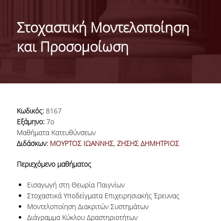
ΤΑΥΤΟΤΗΤΑ ΤΟΥ ΤΜΗΜΑΤΟΣ
Στοχαστική Μοντελοποίηση
ΑΠΟΣΤΟΛΗ ΤΟΥ ΤΜΗΜΑΤΟΣ
και Προσομοίωση
ΔΙΟΙΚΗΣΗ ΤΟΥ ΤΜΗΜΑΤΟΣ
ΣΥΜΒΟΥΛΕΥΤΙΚΗ ΕΠΙΤΡΟΠΗ
ΔΙΕΘΝΕΙΣ ΔΙΑΚΡΙΣΕΙΣ
Κωδικός:
8167
TESTIMONIALS ΔΙΑΚΡΙΣΕΩΝ
Εξάμηνο:
7ο
Μαθήματα Κατευθύνσεων
ΕΠΑΓΓΕΛΜΑΤΙΚΕΣ ΠΡΟΟΠΤΙΚΕΣ
Διδάσκων:
ΜΟΥΡΤΟΣ ΙΩΑΝΝΗΣ
,
ΖΗΣΗΣ ΔΗΜΗΤΡΙΟΣ
ΓΙΑ ΜΑΘΗΤΕΣ ΛΥΚΕΙΟΥ
Περιεχόμενο μαθήματος
ΠΡΟΓΡΑΜΜΑ ΥΠΟΤΡΟΦΙΩΝ
Εισαγωγή στη Θεωρία Παιγνίων
Στοχαστικά Υποδείγματα Επιχειρησιακής Έρευνας
ΚΡΙΤΗΡΙΑ ΚΑΙ ΔΙΑΔΙΚΑΣΙΑ ΕΠΙΛΟΓΗΣ
Μοντελοποίηση Διακριτών Συστημάτων
Διάγραμμα Κύκλου Δραστηριοτήτων
ΕΡΓΑΣΤΗΡΙΑΚΗ ΥΠΟΔΟΜΗ