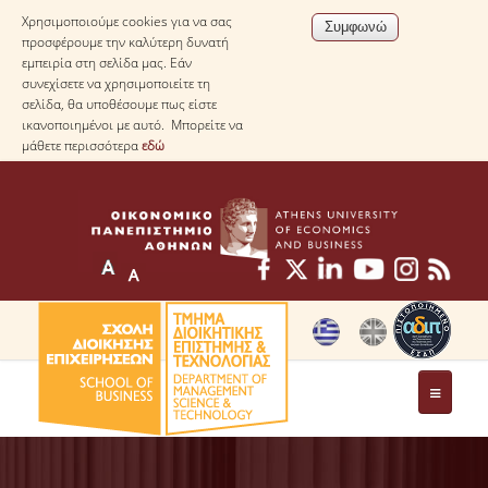
Χρησιμοποιούμε cookies για να σας
προσφέρουμε την καλύτερη δυνατή
εμπειρία στη σελίδα μας. Εάν
συνεχίσετε να χρησιμοποιείτε τη
σελίδα, θα υποθέσουμε πως είστε
ικανοποιημένοι με αυτό. Μπορείτε να
μάθετε περισσότερα
εδώ
ΤΟ ΤΜΗΜΑ
ΜΕ ΜΙΑ ΜΑΤΙΑ