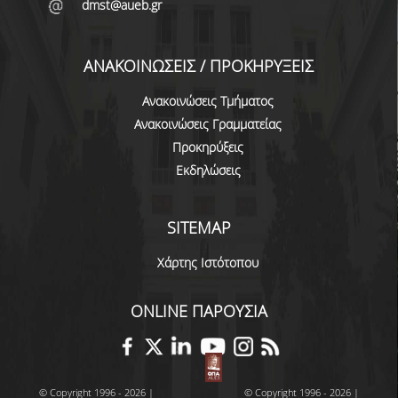
dmst@aueb.gr
ΕΥΚΑΙΡΙΕΣ ΓΙΑ ΠΡΑΚΤΙΚΗ ΑΣΚΗΣΗ
TESTIMONIALS ΠΡΑΚΤΙΚΗΣ ΑΣΚΗΣΗΣ
ΑΝΑΚΟΙΝΩΣΕΙΣ / ΠΡΟΚΗΡΥΞΕΙΣ
ΔΙΔΑΣΚΑΛΙΑ ΚΑΙ ΕΞΕΤΑΣΕΙΣ
Ανακοινώσεις Τμήματος
ΔΙΑΧΕΙΡΙΣΗ ΠΑΡΑΠΟΝΩΝ ΦΟΙΤΗΤΩΝ
Ανακοινώσεις Γραμματείας
Προκηρύξεις
TUTORS ΦΟΙΤΗΤΩΝ
Εκδηλώσεις
ΜΕΤΑΠΤΥΧΙΑΚΕΣ ΣΠΟΥΔΕΣ
SITEMAP
ΠΡΟΓΡΑΜΜΑΤΑ ΜΕΤΑΠΤΥΧΙΑΚΩΝ ΣΠΟΥΔΩΝ
Χάρτης Ιστότοπου
ΔΙΔΑΚΤΟΡΙΚΟ ΠΡΟΓΡΑΜΜΑ
ΔΙΔΑΚΤΟΡΕΣ ΤΟΥ ΤΜΗΜΑΤΟΣ
ONLINE ΠΑΡΟΥΣΙΑ
ΥΠΟΨΗΦΙΟΙ ΔΙΔΑΚΤΟΡΕΣ
ΕΡΕΥΝΗΤΙΚΑ ΣΕΜΙΝΑΡΙΑ
© Copyright 1996 - 2026 |
© Copyright 1996 - 2026 |