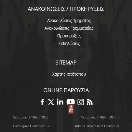
ΕΥΚΑΙΡΙΕΣ ΓΙΑ ΠΡΑΚΤΙΚΗ ΑΣΚΗΣΗ
ΑΝΑΚΟΙΝΩΣΕΙΣ / ΠΡΟΚΗΡΥΞΕΙΣ
TESTIMONIALS ΠΡΑΚΤΙΚΗΣ ΑΣΚΗΣΗΣ
Ανακοινώσεις Τμήματος
ΔΙΔΑΣΚΑΛΙΑ ΚΑΙ ΕΞΕΤΑΣΕΙΣ
Ανακοινώσεις Γραμματείας
Προκηρύξεις
ΔΙΑΧΕΙΡΙΣΗ ΠΑΡΑΠΟΝΩΝ ΦΟΙΤΗΤΩΝ
Εκδηλώσεις
TUTORS ΦΟΙΤΗΤΩΝ
SITEMAP
ΜΕΤΑΠΤΥΧΙΑΚΕΣ ΣΠΟΥΔΕΣ
Χάρτης Ιστότοπου
ΠΡΟΓΡΑΜΜΑΤΑ ΜΕΤΑΠΤΥΧΙΑΚΩΝ ΣΠΟΥΔΩΝ
ΔΙΔΑΚΤΟΡΙΚΟ ΠΡΟΓΡΑΜΜΑ
ONLINE ΠΑΡΟΥΣΙΑ
ΔΙΔΑΚΤΟΡΕΣ ΤΟΥ ΤΜΗΜΑΤΟΣ
ΥΠΟΨΗΦΙΟΙ ΔΙΔΑΚΤΟΡΕΣ
© Copyright 1996 - 2026 |
© Copyright 1996 - 2026 |
ΕΡΕΥΝΗΤΙΚΑ ΣΕΜΙΝΑΡΙΑ
Οικονομικό Πανεπιστήμιο
Athens University of Economics