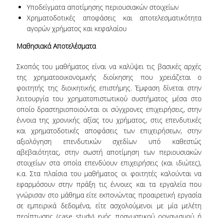
Υποδείγματα αποτίμησης περιουσιακών στοιχείων
Χρηματοδοτικές αποφάσεις και αποτελεσματικότητα
NEWSLETTERS
αγορών χρήματος και κεφαλαίου
TESTIMONIALS
Μαθησιακά Αποτελέσματα
ΒΡΑΒΕΙΑ ΕΞΑΙΡΕΤΙΚΗΣ ΕΠΙΔΟΣΗΣ ΣΤΗ
Σκοπός του μαθήματος είναι να καλύψει τις βασικές αρχές
ΔΙΔΑΣΚΑΛΙΑ
της χρηματοοικονομικής διοίκησης που χρειάζεται ο
φοιτητής της διοικητικής επιστήμης. Έμφαση δίνεται στην
ΑΝΘΡΩΠΙΝΟ ΔΥΝΑΜΙΚΟ
λειτουργία του χρηματοπιστωτικού συστήματος μέσα στο
οποίο δραστηριοποιούνται οι σύγχρονες επιχειρήσεις, στην
ΠΡΟΣΩΠΙΚΟ ΤΟΥ ΤΜΗΜΑΤΟΣ
έννοια της χρονικής αξίας του χρήματος, στις επενδυτικές
ΜΕΛΗ ΔΕΠ
και χρηματοδοτικές αποφάσεις των επιχειρήσεων, στην
αξιολόγηση επενδυτικών σχεδίων υπό καθεστώς
ΕΠΙΤΙΜΟΙ ΔΙΔΑΚΤΟΡΕΣ
αβεβαιότητας, στην σωστή αποτίμηση των περιουσιακών
στοιχείων στα οποία επενδύουν επιχειρήσεις (και ιδιώτες),
ΕΠΙΣΚΕΠΤΕΣ ΚΑΘΗΓΗΤΕΣ
κ.α. Στα πλαίσια του μαθήματος οι φοιτητές καλούνται να
εφαρμόσουν στην πράξη τις έννοιες και τα εργαλεία που
ΜΕΛΗ Ε.ΔΙ.Π.
γνώρισαν στο μάθημα είτε εκπονώντας προαιρετική εργασία
σε εμπειρικά δεδομένα, είτε ασχολούμενοι με μία μελέτη
ΜΕΛΗ Ε.Τ.Ε.Π.
περίπτωσης (case study) ενός πραγματικού οργανισμού ή