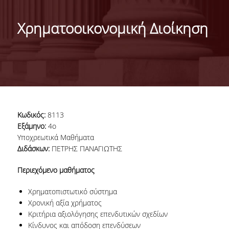
ΤΑΥΤΟΤΗΤΑ ΤΟΥ ΤΜΗΜΑΤΟΣ
Χρηματοοικονομική Διοίκηση
ΑΠΟΣΤΟΛΗ ΤΟΥ ΤΜΗΜΑΤΟΣ
ΔΙΟΙΚΗΣΗ ΤΟΥ ΤΜΗΜΑΤΟΣ
ΣΥΜΒΟΥΛΕΥΤΙΚΗ ΕΠΙΤΡΟΠΗ
ΔΙΕΘΝΕΙΣ ΔΙΑΚΡΙΣΕΙΣ
Κωδικός:
8113
TESTIMONIALS ΔΙΑΚΡΙΣΕΩΝ
Εξάμηνο:
4ο
Υποχρεωτικά Μαθήματα
ΕΠΑΓΓΕΛΜΑΤΙΚΕΣ ΠΡΟΟΠΤΙΚΕΣ
Διδάσκων:
ΠΕΤΡΗΣ ΠΑΝΑΓΙΩΤΗΣ
ΓΙΑ ΜΑΘΗΤΕΣ ΛΥΚΕΙΟΥ
Περιεχόμενο μαθήματος
ΠΡΟΓΡΑΜΜΑ ΥΠΟΤΡΟΦΙΩΝ
Χρηματοπιστωτικό σύστημα
Χρονική αξία χρήματος
ΚΡΙΤΗΡΙΑ ΚΑΙ ΔΙΑΔΙΚΑΣΙΑ ΕΠΙΛΟΓΗΣ
Κριτήρια αξιολόγησης επενδυτικών σχεδίων
Κίνδυνος και απόδοση επενδύσεων
ΕΡΓΑΣΤΗΡΙΑΚΗ ΥΠΟΔΟΜΗ