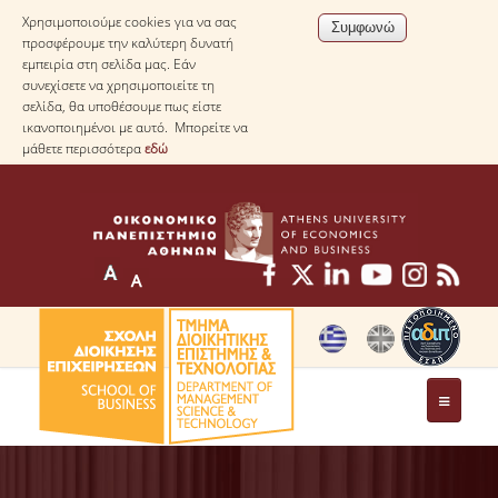
Χρησιμοποιούμε cookies για να σας
προσφέρουμε την καλύτερη δυνατή
εμπειρία στη σελίδα μας. Εάν
συνεχίσετε να χρησιμοποιείτε τη
σελίδα, θα υποθέσουμε πως είστε
ικανοποιημένοι με αυτό. Μπορείτε να
μάθετε περισσότερα
εδώ
ΤΟ ΤΜΗΜΑ
ΜΕ ΜΙΑ ΜΑΤΙΑ