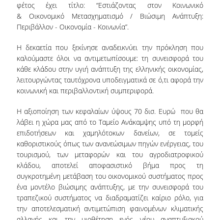
φέτος έχει τίτλο: “Εστιάζοντας στον Kοινωνικό
ΠΡΟΓΡΑΜΜΑ ERASMUS+
& Oικονομικό Mετασχηματισμό / Βιώσιμη Ανάπτυξη:
Περιβάλλον - Οικονομία - Κοινωνία”.
ΜΑΘΗΜΑΤΑ ΠΟΥ ΠΡΟΣΦΕΡΕΙ ΤΟ
ΤΜΗΜΑ
Η δεκαετία που ξεκίνησε αναδεικνύει την πρόκληση που
καλούμαστε όλοι να αντιμετωπίσουμε: τη συνεισφορά του
ΣΥΝΕΡΓΑΖΟΜΕΝΑ ΠΑΝΕΠΙΣΤΗΜΙΑ
κάθε κλάδου στην υγιή ανάπτυξη της ελληνικής οικονομίας,
λειτουργώντας ταυτόχρονα υποδειγματικά σε ό,τι αφορά την
ΑΝΑΚΟΙΝΩΣΕΙΣ ΠΡΟΓΡΑΜΜΑΤΟΣ
κοινωνική και περιβαλλοντική συμπεριφορά.
ΕΓΓΡΑΦΑ - ΧΡΗΣΙΜΟΙ ΣΥΝΔΕΣΜΟΙ
Η αξιοποίηση των κεφαλαίων ύψους 70 δισ. Ευρώ που θα
λάβει η χώρα μας από το Ταμείο Ανάκαμψης υπό τη μορφή
FAQS
επιδοτήσεων και χαμηλότοκων δανείων, σε τομείς
καθοριστικούς όπως των ανανεώσιμων πηγών ενέργειας, του
ΔΙΑΣΦΑΛΙΣΗ ΠΟΙΟΤΗΤΑΣ
τουρισμού, των μεταφορών και του αγροδιατροφικού
κλάδου, αποτελεί αποφασιστικό βήμα προς τη
ΠΟΛΙΤΙΚΗ ΔΙΑΣΦΑΛΙΣΗΣ ΠΟΙΟΤΗΤΑΣ
συγκροτημένη μετάβαση του οικονομικού συστήματος προς
ένα μοντέλο βιώσιμης ανάπτυξης, με την συνεισφορά του
ΔΕΔΟΜΕΝΑ ΠΟΙΟΤΗΤΑΣ
τραπεζικού συστήματος να διαδραματίζει καίριο ρόλο, για
την αποτελεσματική αντιμετώπιση φαινομένων κλιματικής
ΠΙΣΤΟΠΟΙΗΣΗ
αλλαγής και την υιοθέτηση ενός νέου αναπτυξιακού