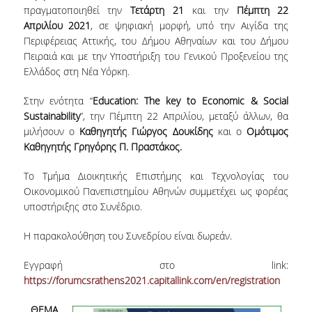
πραγματοποιηθεί την
Τετάρτη 21
και την
Πέμπτη 22
ΔΙΟΙΚΗΤΙΚΟ ΠΡΟΣΩΠΙΚΟ
Απριλίου 2021
, σε ψηφιακή μορφή, υπό την Αιγίδα της
Περιφέρειας Αττικής, του Δήμου Αθηναίων και του Δήμου
ΜΕΤΑΔΙΔΑΚΤΟΡΙΚΟΙ ΕΡΕΥΝΗΤΕΣ
Πειραιά και με την Υποστήριξη του Γενικού Προξενείου της
Ελλάδος στη Νέα Υόρκη.
ΜΗΤΡΩΟ ΜΕΛΩΝ ΤΜΗΜΑΤΟΣ
Στην ενότητα “
Εducation: Τhe key to Εconomic &
Social
ΠΡΟΠΤΥΧΙΑΚΕΣ ΣΠΟΥΔΕΣ
Sustainability
”, την Πέμπτη 22 Απριλίου, μεταξύ άλλων, θα
μιλήσουν ο
Καθηγητής Γιώργος Δουκίδης
και ο
Ομότιμος
ΠΡΟΓΡΑΜΜΑ ΣΠΟΥΔΩΝ
Καθηγητής Γρηγόρης Π. Πραστάκος.
ΟΔΗΓΟΣ ΚΑΙ ΚΑΤΕΥΘΥΝΣΕΙΣ ΣΠΟΥΔΩΝ
Το Τμήμα Διοικητικής Επιστήμης και Τεχνολογίας του
ΜΑΘΗΜΑΤΑ ΠΡΟΓΡΑΜΜΑΤΟΣ ΣΠΟΥΔΩΝ
Οικονομικού Πανεπιστημίου Αθηνών συμμετέχει ως φορέας
υποστήριξης στο Συνέδριο.
ΜΑΘΗΜΑΤΑ ΕΛΕΥΘΕΡΗΣ ΕΠΙΛΟΓΗΣ ΑΠΟ
ΑΛΛΑ ΤΜΗΜΑΤΑ
Η παρακολούθηση του Συνεδρίου είναι δωρεάν.
ΒΡΑΒΕΙΑ ΕΡΓΑΣΙΩΝ
Εγγραφή στο link:
https://forumcsrathens2021.capitallink.com/en/registration
ΠΡΑΚΤΙΚΗ ΑΣΚΗΣΗ ΚΑΙ ΠΤΥΧΙΑΚΗ ΕΡΓΑΣΙΑ
ΘΕΜΑ