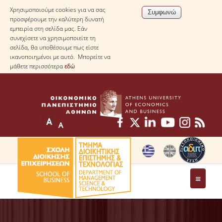
Χρησιμοποιούμε cookies για να σας
προσφέρουμε την καλύτερη δυνατή
εμπειρία στη σελίδα μας. Εάν
συνεχίσετε να χρησιμοποιείτε τη
σελίδα, θα υποθέσουμε πως είστε
ικανοποιημένοι με αυτό. Μπορείτε να
μάθετε περισσότερα
εδώ
ΤΟ ΤΜΗΜΑ
ΜΕ ΜΙΑ ΜΑΤΙΑ