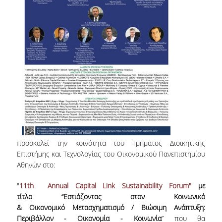
NEWSLETTERS
TESTIMONIALS
ΒΡΑΒΕΙΑ ΕΞΑΙΡΕΤΙΚΗΣ ΕΠΙΔΟΣΗΣ ΣΤΗ
ΔΙΔΑΣΚΑΛΙΑ
ΑΝΘΡΩΠΙΝΟ ΔΥΝΑΜΙΚΟ
ΠΡΟΣΩΠΙΚΟ ΤΟΥ ΤΜΗΜΑΤΟΣ
ΜΕΛΗ ΔΕΠ
προσκαλεί την κοινότητα του Τμήματος Διοικητικής
ΕΠΙΤΙΜΟΙ ΔΙΔΑΚΤΟΡΕΣ
Επιστήμης και Τεχνολογίας του Οικονομικού Πανεπιστημίου
Αθηνών στο:
ΕΠΙΣΚΕΠΤΕΣ ΚΑΘΗΓΗΤΕΣ
"
11th Annual Capital Link Sustainability Forum"
με
ΜΕΛΗ Ε.ΔΙ.Π.
τίτλο “Εστιάζοντας στον Kοινωνικό
& Oικονομικό Mετασχηματισμό / Βιώσιμη Ανάπτυξη:
ΜΕΛΗ Ε.Τ.Ε.Π.
Περιβάλλον - Οικονομία - Κοινωνία
” που θα