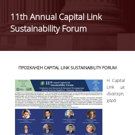
ΤΑΥΤΟΤΗΤΑ ΤΟΥ ΤΜΗΜΑΤΟΣ
11th Annual Capital Link
ΑΠΟΣΤΟΛΗ ΤΟΥ ΤΜΗΜΑΤΟΣ
Sustainability Forum
ΔΙΟΙΚΗΣΗ ΤΟΥ ΤΜΗΜΑΤΟΣ
ΣΥΜΒΟΥΛΕΥΤΙΚΗ ΕΠΙΤΡΟΠΗ
ΔΙΕΘΝΕΙΣ ΔΙΑΚΡΙΣΕΙΣ
ΠΡΟΣΚΛΗΣΗ
CAPITAL
LINK
SUSTAINABILITY
FORUM
TESTIMONIALS ΔΙΑΚΡΙΣΕΩΝ
Η Capital
ΕΠΑΓΓΕΛΜΑΤΙΚΕΣ ΠΡΟΟΠΤΙΚΕΣ
Link με
ιδιαίτερη
ΓΙΑ ΜΑΘΗΤΕΣ ΛΥΚΕΙΟΥ
χαρά
ΠΡΟΓΡΑΜΜΑ ΥΠΟΤΡΟΦΙΩΝ
ΚΡΙΤΗΡΙΑ ΚΑΙ ΔΙΑΔΙΚΑΣΙΑ ΕΠΙΛΟΓΗΣ
ΕΡΓΑΣΤΗΡΙΑΚΗ ΥΠΟΔΟΜΗ