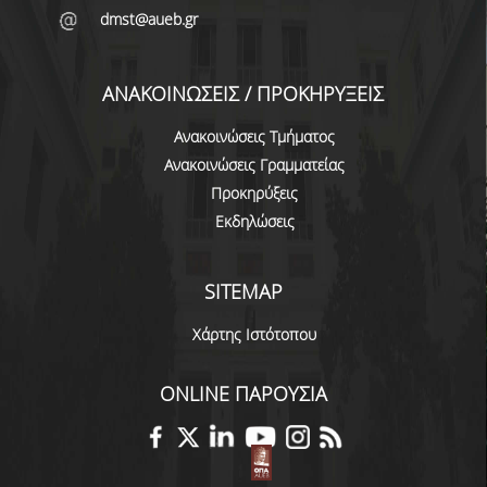
dmst@aueb.gr
ΠΡΟΓΡΑΜΜΑ ERASMUS+
ΜΑΘΗΜΑΤΑ ΠΟΥ ΠΡΟΣΦΕΡΕΙ ΤΟ
ΑΝΑΚΟΙΝΩΣΕΙΣ / ΠΡΟΚΗΡΥΞΕΙΣ
ΤΜΗΜΑ
Ανακοινώσεις Τμήματος
ΣΥΝΕΡΓΑΖΟΜΕΝΑ ΠΑΝΕΠΙΣΤΗΜΙΑ
Ανακοινώσεις Γραμματείας
ΑΝΑΚΟΙΝΩΣΕΙΣ ΠΡΟΓΡΑΜΜΑΤΟΣ
Προκηρύξεις
Εκδηλώσεις
ΕΓΓΡΑΦΑ - ΧΡΗΣΙΜΟΙ ΣΥΝΔΕΣΜΟΙ
FAQS
SITEMAP
ΔΙΑΣΦΑΛΙΣΗ ΠΟΙΟΤΗΤΑΣ
Χάρτης Ιστότοπου
ΠΟΛΙΤΙΚΗ ΔΙΑΣΦΑΛΙΣΗΣ ΠΟΙΟΤΗΤΑΣ
ONLINE ΠΑΡΟΥΣΙΑ
ΔΕΔΟΜΕΝΑ ΠΟΙΟΤΗΤΑΣ
ΠΙΣΤΟΠΟΙΗΣΗ