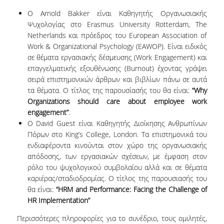
ΔΙΟΙΚΗΤΙΚΟ ΠΡΟΣΩΠΙΚΟ
O
Arnold
Bakker
είναι Καθηγητής Οργανωσιακής
Ψυχολογίας στο
Erasmus
University
Rotterdam
,
The
ΜΕΤΑΔΙΔΑΚΤΟΡΙΚΟΙ ΕΡΕΥΝΗΤΕΣ
Netherlands
και πρόεδρος του
European
Association
of
Work
&
Organizational
Psychology
(
EAWOP
). Είναι ειδικός
ΜΗΤΡΩΟ ΜΕΛΩΝ ΤΜΗΜΑΤΟΣ
σε θέματα εργασιακής δέσμευσης (Work Engagement) και
επαγγελματικής εξουθένωσης (Βurnout) έχοντας γράψει
ΠΡΟΠΤΥΧΙΑΚΕΣ ΣΠΟΥΔΕΣ
σειρά επιστημονικών άρθρων και βιβλίων πάνω σε αυτά
τα θέματα. Ο τίτλος της παρουσίασής του θα είναι
:
“Why
ΠΡΟΓΡΑΜΜΑ ΣΠΟΥΔΩΝ
Organizations should care about employee work
engagement”
.
ΟΔΗΓΟΣ ΚΑΙ ΚΑΤΕΥΘΥΝΣΕΙΣ ΣΠΟΥΔΩΝ
Ο David Guest είναι Καθηγητής Διοίκησης Ανθρωπίνων
Πόρων στο King’s College, London. Τα επιστημονικά του
ΜΑΘΗΜΑΤΑ ΠΡΟΓΡΑΜΜΑΤΟΣ ΣΠΟΥΔΩΝ
ενδιαφέροντα κινούνται στον χώρο της οργανωσιακής
απόδοσης, των εργασιακών σχέσεων, με έμφαση στον
ΜΑΘΗΜΑΤΑ ΕΛΕΥΘΕΡΗΣ ΕΠΙΛΟΓΗΣ ΑΠΟ
ρόλο του ψυχολογικού συμβολαίου αλλά και σε θέματα
ΑΛΛΑ ΤΜΗΜΑΤΑ
καριέρας/σταδιοδρομίας. Ο τίτλος της παρουσιασής του
ΒΡΑΒΕΙΑ ΕΡΓΑΣΙΩΝ
θα είναι
:
“HRM and Performance: Facing the Challenge of
HR Implementation”
ΠΡΑΚΤΙΚΗ ΑΣΚΗΣΗ ΚΑΙ ΠΤΥΧΙΑΚΗ ΕΡΓΑΣΙΑ
Περισσότερες πληροφορίες για το συνέδριο, τους ομιλητές,