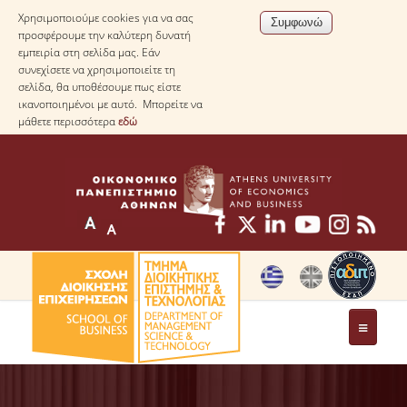
Χρησιμοποιούμε cookies για να σας
προσφέρουμε την καλύτερη δυνατή
εμπειρία στη σελίδα μας. Εάν
συνεχίσετε να χρησιμοποιείτε τη
σελίδα, θα υποθέσουμε πως είστε
ικανοποιημένοι με αυτό. Μπορείτε να
μάθετε περισσότερα
εδώ
ΤΟ ΤΜΗΜΑ
ΜΕ ΜΙΑ ΜΑΤΙΑ