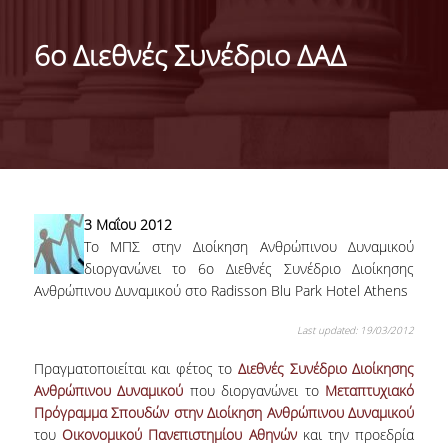
ΤΑΥΤΟΤΗΤΑ ΤΟΥ ΤΜΗΜΑΤΟΣ
6ο Διεθνές Συνέδριο ΔΑΔ
ΑΠΟΣΤΟΛΗ ΤΟΥ ΤΜΗΜΑΤΟΣ
ΔΙΟΙΚΗΣΗ ΤΟΥ ΤΜΗΜΑΤΟΣ
ΣΥΜΒΟΥΛΕΥΤΙΚΗ ΕΠΙΤΡΟΠΗ
ΔΙΕΘΝΕΙΣ ΔΙΑΚΡΙΣΕΙΣ
3 Μαΐου 2012
TESTIMONIALS ΔΙΑΚΡΙΣΕΩΝ
Το ΜΠΣ στην Διοίκηση Ανθρώπινου Δυναμικού
διοργανώνει το 6ο Διεθνές Συνέδριο Διοίκησης
ΕΠΑΓΓΕΛΜΑΤΙΚΕΣ ΠΡΟΟΠΤΙΚΕΣ
Ανθρώπινου Δυναμικού στο Radisson Blu Park Hotel Athens
ΓΙΑ ΜΑΘΗΤΕΣ ΛΥΚΕΙΟΥ
Last updated: 19/03/2012
ΠΡΟΓΡΑΜΜΑ ΥΠΟΤΡΟΦΙΩΝ
Πραγματοποιείται και φέτος το
Διεθνές Συνέδριο Διοίκησης
Ανθρώπινου Δυναμικού
που διοργανώνει το
Μεταπτυχιακό
ΚΡΙΤΗΡΙΑ ΚΑΙ ΔΙΑΔΙΚΑΣΙΑ ΕΠΙΛΟΓΗΣ
Πρόγραμμα Σπουδών στην Διοίκηση Ανθρώπινου Δυναμικού
του
Οικονομικού Πανεπιστημίου Αθηνών
και την προεδρία
ΕΡΓΑΣΤΗΡΙΑΚΗ ΥΠΟΔΟΜΗ