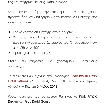
της Καθηγήτριας Νάνσυς Παπαλεξανδρή.
NEWSLETTERS
Λαμβάνοντας υπόψη την οικονομική συγκυρία έχουμε
προσπαθήσει να διατηρήσουμε το κόστος συμμετοχής στο
TESTIMONIALS
ελάχιστο δυνατό…
ΒΡΑΒΕΙΑ ΕΞΑΙΡΕΤΙΚΗΣ ΕΠΙΔΟΣΗΣ ΣΤΗ
Γενικό κόστος συμμετοχής στο συνέδριο: 50€
ΔΙΔΑΣΚΑΛΙΑ
Φοιτητές και Απόφοιτοι του μεταπτυχιακού στην
Διοίκηση Ανθρώπινου Δυναμικού του Οικονομικού Παν/
ΑΝΘΡΩΠΙΝΟ ΔΥΝΑΜΙΚΟ
μίου Αθηνών: 30€
Προπτυχιακοί φοιτητές: 30€
ΠΡΟΣΩΠΙΚΟ ΤΟΥ ΤΜΗΜΑΤΟΣ
Στους συμμετέχοντες θα χορηγηθούν βεβαιώσεις
ΜΕΛΗ ΔΕΠ
συμμετοχής.
ΕΠΙΤΙΜΟΙ ΔΙΔΑΚΤΟΡΕΣ
Το συνέδριο θα διεξαχθεί στο Ξενοδοχείο
Radisson Blu Park
Hotel Athens
(Λεωφ. Αλεξάνδρας 10, Πεδίον του Άρεως,
ΕΠΙΣΚΕΠΤΕΣ ΚΑΘΗΓΗΤΕΣ
Αθήνα)
την Πέμπτη 3 Μαΐου 2012.
ΜΕΛΗ Ε.ΔΙ.Π.
Κύριοι ομιλητές του συνεδρίου θα είναι οι
Prof. Arnold
ΜΕΛΗ Ε.Τ.Ε.Π.
Bakker
και
Prof. David Guest
.