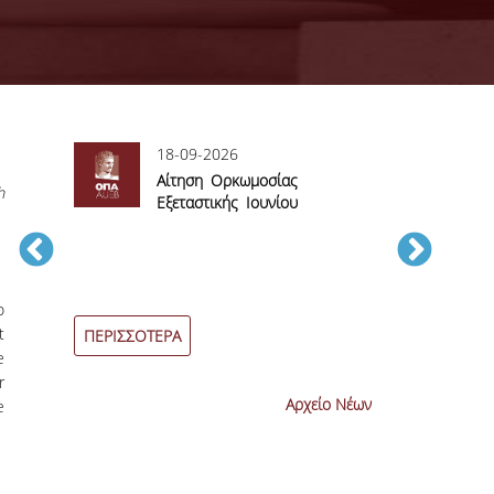
18-09-2026
06
sory
Αίτηση Ορκωμοσίας
Αί
h
Εξεταστικής Ιουνίου
βα
2026
εξεταστικών π
Ιουνίου 2026
o
t
ΠΕΡΙΣΣΟΤΕΡΑ
ΠΕΡΙΣΣΟΤΕΡ
e
r
Αρχείο Νέων
e