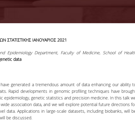
ΩΝ ΣΤΑΤΙΣΤΙΚΗΣ ΙΑΝΟΥΑΡΙΟΣ 2021
28-07-2026
KPMG Advi
and Epidemiology Department, Faculty of Medicine, School of Healt
Graduate
 genetic
data
Recruitment
Program 2026
s have generated a tremendous amount of data enhancing our ability t
aits. Rapid developments in genomic profiling techniques have brough
ΠΕΡΙΣΣΟΤΕΡΑ
c epidemiology, genetic statistics and precision medicine. In this talk w
-wide association data, and we will explore potential future directions fo
l data. Applications in large-scale datasets, including biobanks, will b
ill be discussed.