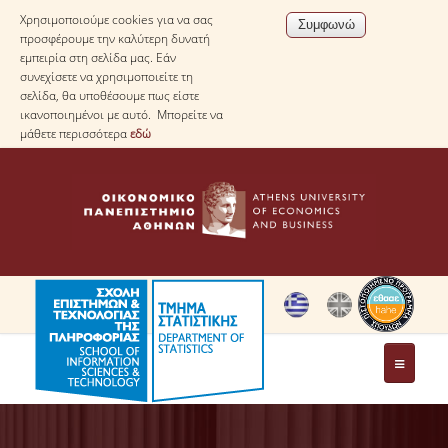
Χρησιμοποιούμε cookies για να σας
προσφέρουμε την καλύτερη δυνατή
εμπειρία στη σελίδα μας. Εάν
συνεχίσετε να χρησιμοποιείτε τη
σελίδα, θα υποθέσουμε πως είστε
ικανοποιημένοι με αυτό. Μπορείτε να
μάθετε περισσότερα
εδώ
ΤΟ ΤΜΗΜΑ
ΜΕ ΜΙΑ ΜΑΤΙΑ