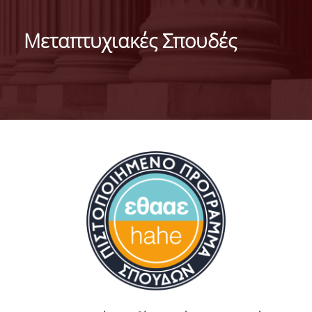
ΙΣΤΟΡΙΚΟ
Μεταπτυχιακές Σπουδές
ΔΙΟΙΚΗΣΗ ΤΟΥ ΤΜΗΜΑΤΟΣ
ΣΥΝΕΛΕΥΣΗ ΤΜΗΜΑΤΟΣ
ΔΙΑΚΡΙΣΕΙΣ ΤΟΥ ΤΜΗΜΑΤΟΣ
ΔΙΕΘΝΕΙΣ KΑΤΑΤΑΞΕΙΣ
QSRANKINGS 2022
ACADEMIC REPUTATION QS2022
ΔΡΑΣΕΙΣ
ΕΡΓΑΣΤΗΡΙΑ
ΕΡΓΑΣΤΗΡΙΟ ΕΦΑΡΜΟΣΜΕΝΗΣ ΣΤΑΤΙΣΤΙΚΗΣ,
ΠΙΘΑΝΟΤΗΤΩΝ ΚΑΙ ΑΝΑΛΥΣΗΣ ΔΕΔΟΜΕΝΩΝ