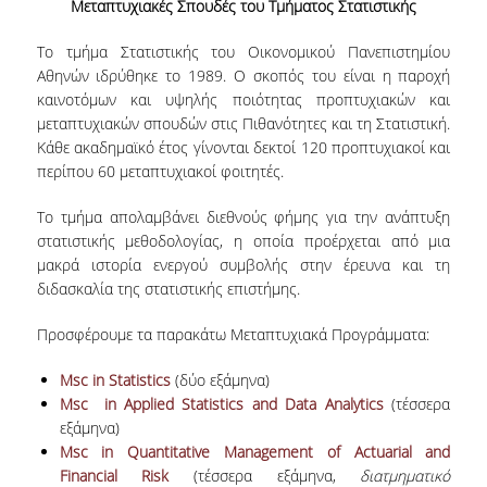
Μεταπτυχιακές Σπουδές του Τμήματος Στατιστικής
ΕΡΓΑΣΤΗΡΙΟ ΣΤΑΤΙΣΤΙΚΗΣ ΜΕΘΟΔΟΛΟΓΙΑΣ
Το τμήμα Στατιστικής του Οικονομικού Πανεπιστημίου
ΕΡΓΑΣΤΗΡΙΟ ΥΠΟΛΟΓΙΣΤΙΚΗΣ ΚΑΙ
Αθηνών ιδρύθηκε το 1989. Ο σκοπός του είναι η παροχή
ΜΠΕΫΖΙΑΝΗΣ ΣΤΑΤΙΣΤΙΚΗΣ
καινοτόμων και υψηλής ποιότητας προπτυχιακών και
μεταπτυχιακών σπουδών στις Πιθανότητες και τη Στατιστική.
ΕΡΓΑΣΤΗΡΙΟ ΣΤΟΧΑΣΤΙΚΗΣ
Κάθε ακαδημαϊκό έτος γίνονται δεκτοί 120 προπτυχιακοί και
ΜΟΝΤΕΛΟΠΟΙΗΣΗΣ ΚΑΙ ΕΦΑΡΜΟΓΩΝ
περίπου 60 μεταπτυχιακοί φοιτητές.
ΥΠΗΡΕΣΙΑ ΣΥΜΒΟΥΛΟΥ ΨΥΧΙΚΗΣ ΥΓΕΙΑΣ
​Το τμήμα απολαμβάνει διεθνούς φήμης για την ανάπτυξη
στατιστικής μεθοδολογίας, η οποία προέρχεται από μια
CALENDARS
μακρά ιστορία ενεργού συμβολής στην έρευνα και τη
διδασκαλία της στατιστικής επιστήμης.
EVENT CALENDAR
​Προσφέρουμε τα παρακάτω Μεταπτυχιακά Προγράμματα:
CALENDAR ΕΡΓΑΣΤΗΡΙΟΥ ΑΝΤΩΝΙΑΔΟΥ
Msc in Statistics
(δύο εξάμηνα)
SOCIAL MEDIA
Msc in Applied Statistics and Data Analytics
(τέσσερα
ΣΧΟΛΗ ΕΠΙΣΤΗΜΩΝ ΚΑΙ ΤΕΧΝΟΛΟΓΙΑΣ ΤΗΣ
εξάμηνα)
ΠΛΗΡΟΦΟΡΙΑΣ
Msc in Quantitative Management of Actuarial and
Financial Risk
(τέσσερα εξάμηνα,
διατμηματικό