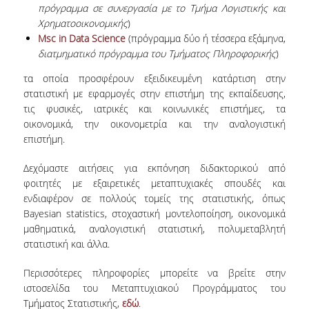
ΑΝΘΡΩΠΙΝΟ ΔΥΝΑΜΙΚΟ
πρόγραμμα σε συνεργασία με το Τμήμα Λογιστικής και
Χρηματοοικονομικής
)
ΜΕΛΗ ΔΕΠ
Msc in Data Science
(πρόγραμμα δύο ή τέσσερα εξάμηνα,
διατμηματικό πρόγραμμα του Τμήματος Πληροφορικής
)
ΕΡΓΑΣΤΗΡΙΑΚΟ ΔΙΔΑΚΤΙΚΟ ΠΡΟΣΩΠΙΚΟ
(Ε.ΔΙ.Π.)
τα οποία προσφέρουν εξειδικευμένη κατάρτιση στην
στατιστική με εφαρμογές στην επιστήμη της εκπαίδευσης,
ΕΙΔΙΚΟ ΤΕΧΝΙΚΟ ΕΡΓΑΣΤΗΡΙΑΚΟ ΠΡΟΣΩΠΙΚΟ
τις φυσικές, ιατρικές και κοινωνικές επιστήμες, τα
(Ε.Τ.Ε.Π)
οικονομικά, την οικονομετρία και την αναλογιστική
επιστήμη.
ΔΙΟΙΚΗΤΙΚΟ ΠΡΟΣΩΠΙΚΟ
​Δεχόμαστε αιτήσεις για εκπόνηση διδακτορικού από
ΜΕΤΑΔΙΔΑΚΤΟΡΕΣ
φοιτητές με εξαιρετικές μεταπτυχιακές σπουδές και
ενδιαφέρον σε πολλούς τομείς της στατιστικής, όπως
ΕΠΙΤΙΜΟΙ ΔΙΔΑΚΤΟΡΕΣ
Bayesian statistics, στοχαστική μοντελοποίηση, οικονομικά
μαθηματικά, αναλογιστική στατιστική, πολυμεταβλητή
ΜΗΤΡΩΑ ΤΜΗΜΑΤΟΣ
στατιστική και άλλα.
ΑΠΟΧΩΡΗΣΑΝΤΕΣ ΚΑΘΗΓΗΤΕΣ
Περισσότερες πληροφορίες μπορείτε να βρείτε στην
ΠΡΟΚΗΡΥΞΕΙΣ ΑΠΟΚΤΗΣΗΣ ΑΚΑΔΗΜΑΪΚΗΣ
ιστοσελίδα του Μεταπτυχιακού Προγράμματος του
ΕΜΠΕΙΡΙΑΣ
Τμήματος Στατιστικής,
εδώ
.