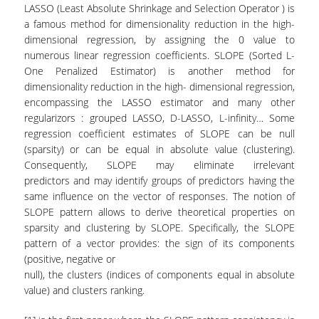
LASSO (Least Absolute Shrinkage and Selection Operator ) is
ΕΡΓΑΣΤΗΡΙΟ ΣΤΑΤΙΣΤΙΚΗΣ ΜΕΘΟΔΟΛΟΓΙΑΣ
a famous method for dimensionality reduction in the high-
dimensional regression, by assigning the 0 value to
ΕΡΓΑΣΤΗΡΙΟ ΥΠΟΛΟΓΙΣΤΙΚΗΣ ΚΑΙ
numerous linear regression coefficients. SLOPE (Sorted L-
ΜΠΕΫΖΙΑΝΗΣ ΣΤΑΤΙΣΤΙΚΗΣ
One Penalized Estimator) is another method for
dimensionality reduction in the high- dimensional regression,
ΕΡΓΑΣΤΗΡΙΟ ΣΤΟΧΑΣΤΙΚΗΣ
encompassing the LASSO estimator and many other
ΜΟΝΤΕΛΟΠΟΙΗΣΗΣ ΚΑΙ ΕΦΑΡΜΟΓΩΝ
regularizors : grouped LASSO, D-LASSO, L-infinity… Some
ΥΠΗΡΕΣΙΑ ΣΥΜΒΟΥΛΟΥ ΨΥΧΙΚΗΣ ΥΓΕΙΑΣ
regression coefficient estimates of SLOPE can be null
(sparsity) or can be equal in absolute value (clustering).
CALENDARS
Consequently, SLOPE may eliminate irrelevant
predictors and may identify groups of predictors having the
EVENT CALENDAR
same influence on the vector of responses. The notion of
SLOPE pattern allows to derive theoretical properties on
CALENDAR ΕΡΓΑΣΤΗΡΙΟΥ ΑΝΤΩΝΙΑΔΟΥ
sparsity and clustering by SLOPE. Specifically, the SLOPE
pattern of a vector provides: the sign of its components
SOCIAL MEDIA
(positive, negative or
null), the clusters (indices of components equal in absolute
ΣΧΟΛΗ ΕΠΙΣΤΗΜΩΝ ΚΑΙ ΤΕΧΝΟΛΟΓΙΑΣ ΤΗΣ
value) and clusters ranking.
ΠΛΗΡΟΦΟΡΙΑΣ