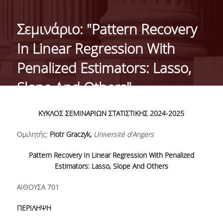
ΙΣΤΟΡΙΚΟ
Σεμινάριο: "Pattern Recovery
ΔΙΟΙΚΗΣΗ ΤΟΥ ΤΜΗΜΑΤΟΣ
In Linear Regression With
ΣΥΝΕΛΕΥΣΗ ΤΜΗΜΑΤΟΣ
Penalized Estimators: Lasso,
ΔΙΑΚΡΙΣΕΙΣ ΤΟΥ ΤΜΗΜΑΤΟΣ
Slope And Others"
ΔΙΕΘΝΕΙΣ KΑΤΑΤΑΞΕΙΣ
ΚΥΚΛΟΣ ΣΕΜΙΝΑΡΙΩΝ ΣΤΑΤΙΣΤΙΚΗΣ 2024-2025
QSRANKINGS 2022
Ομιλητής:
Piotr
Graczyk,
Université d'Angers
ACADEMIC REPUTATION QS2022
Pattern Recovery In Linear Regression With Penalized
ΔΡΑΣΕΙΣ
Estimators: Lasso, Slope And Others
ΕΡΓΑΣΤΗΡΙΑ
ΑΙΘΟΥΣΑ 701
ΕΡΓΑΣΤΗΡΙΟ ΕΦΑΡΜΟΣΜΕΝΗΣ ΣΤΑΤΙΣΤΙΚΗΣ,
ΠΕΡΙΛΗΨΗ
ΠΙΘΑΝΟΤΗΤΩΝ ΚΑΙ ΑΝΑΛΥΣΗΣ ΔΕΔΟΜΕΝΩΝ