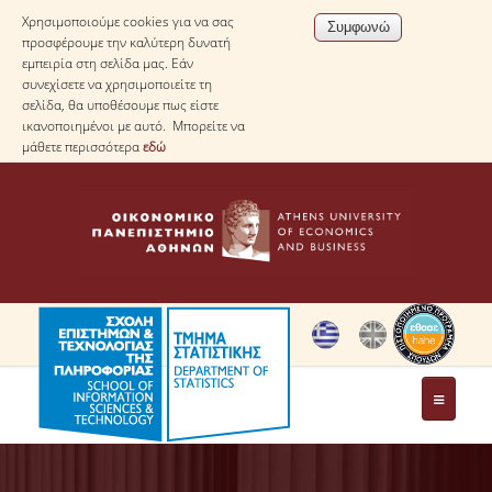
Χρησιμοποιούμε cookies για να σας
προσφέρουμε την καλύτερη δυνατή
εμπειρία στη σελίδα μας. Εάν
συνεχίσετε να χρησιμοποιείτε τη
σελίδα, θα υποθέσουμε πως είστε
ικανοποιημένοι με αυτό. Μπορείτε να
μάθετε περισσότερα
εδώ
ΤΟ ΤΜΗΜΑ
ΜΕ ΜΙΑ ΜΑΤΙΑ