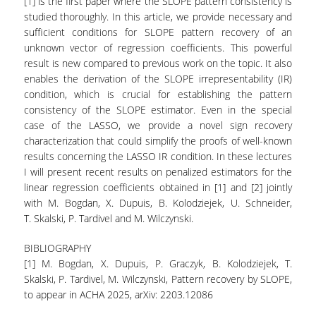
[1] is the first paper where the SLOPE pattern consistency is
ΑΝΘΡΩΠΙΝΟ ΔΥΝΑΜΙΚΟ
studied thoroughly. In this article, we provide necessary and
sufficient conditions for SLOPE pattern recovery of an
ΜΕΛΗ ΔΕΠ
unknown vector of regression coefficients. This powerful
ΕΡΓΑΣΤΗΡΙΑΚΟ ΔΙΔΑΚΤΙΚΟ ΠΡΟΣΩΠΙΚΟ
result is new compared to previous work on the topic. It also
(Ε.ΔΙ.Π.)
enables the derivation of the SLOPE irrepresentability (IR)
condition, which is crucial for establishing the pattern
ΕΙΔΙΚΟ ΤΕΧΝΙΚΟ ΕΡΓΑΣΤΗΡΙΑΚΟ ΠΡΟΣΩΠΙΚΟ
consistency of the SLOPE estimator. Even in the special
(Ε.Τ.Ε.Π)
case of the LASSO, we provide a novel sign recovery
characterization that could simplify the proofs of well-known
ΔΙΟΙΚΗΤΙΚΟ ΠΡΟΣΩΠΙΚΟ
results concerning the LASSO IR condition. In these lectures
I will present recent results on penalized estimators for the
ΜΕΤΑΔΙΔΑΚΤΟΡΕΣ
linear regression coefficients obtained in [1] and [2] jointly
with M. Bogdan, X. Dupuis, B. Kolodziejek, U. Schneider,
ΕΠΙΤΙΜΟΙ ΔΙΔΑΚΤΟΡΕΣ
T. Skalski, P. Tardivel and M. Wilczynski.
ΜΗΤΡΩΑ ΤΜΗΜΑΤΟΣ
BIBLIOGRAPHY
[1] M. Bogdan, X. Dupuis, P. Graczyk, B. Kolodziejek, T.
ΑΠΟΧΩΡΗΣΑΝΤΕΣ ΚΑΘΗΓΗΤΕΣ
Skalski, P. Tardivel, M. Wilczynski, Pattern recovery by SLOPE,
ΠΡΟΚΗΡΥΞΕΙΣ ΑΠΟΚΤΗΣΗΣ ΑΚΑΔΗΜΑΪΚΗΣ
to appear in ACHA 2025, arXiv: 2203.12086
ΕΜΠΕΙΡΙΑΣ