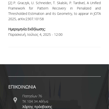
[2] P. Graczyk, U. Schneider, T. Skalski, P. Tardivel, A Unified
ΩΡΕΣ ΓΡΑΦΕΙΟΥ
Framework for Pattern Recovery in Penalized and
Thresholded Estimation and its Geometry, to appear in JOTA
ΠΡΟΠΤΥΧΙΑΚΕΣ ΣΠΟΥΔΕΣ
2025, arXiv:2307.10158
Ημερομηνία Εκδήλωσης:
ΠΡΟΓΡΑΜΜΑ ΣΠΟΥΔΩΝ
Παρασκευή, Ιούλιος 4, 2025 - 12:00
ΟΔΗΓΟΣ ΣΠΟΥΔΩΝ
ΟΔΗΓΟΣ ΣΠΟΥΔΩΝ 2025-26
ΠΑΛΑΙΟΤΕΡΟΙ ΟΔΗΓΟΙ ΣΠΟΥΔΩΝ
ΜΑΘΗΜΑΤΑ
ΕΠΙΚΟΙΝΩΝΙΑ
ΜΑΘΗΜΑΤΑ ΠΡΟΓΡΑΜΜΑΤΟΣ
ΣΠΟΥΔΩΝ
Πατησίων 76
ΜΑΘΗΜΑΤΑ ΕΛΕΥΘΕΡΗΣ
ΤΚ 104 34 Αθήνα
ΕΠΙΛΟΓΗΣ ΑΠΟ ΑΛΛΑ ΤΜΗΜΑΤΑ
Χάρτης πρόσβασης