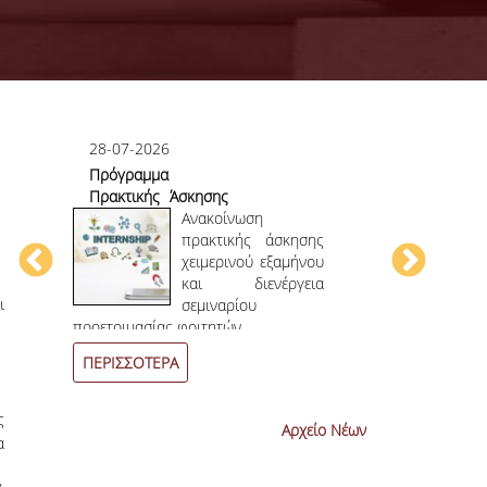
28-07-2026
23-07-2026
Πρόγραμμα
Πρώτο το 
Πρακτικής Άσκησης
στο
ου
Χειμερινού
Ανακοίνωση
Επιστημονικ
ου
Εξαμήνου 2026-
πρακτικής άσκησης
ην
2027
χειμερινού εξαμήνου
ων
και διενέργεια
ι
ων
σεμιναρίου
4
ο
επιστημονι
προετοιμασίας φοιτητών.
συνεχόμενη χρο
ΠΕΡΙΣΣΟΤΕΡΑ
ΠΕΡΙΣΣΟΤΕΡ
ς
Αρχείο Νέων
α