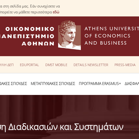
 στη σελίδα μας. Εάν συνεχίσετε να
Μπορείτε να μάθετε περισσότερα
εδώ
ΥΛΗ ΔΕΠ
EDUPORTAL
DMST MOBILE
DETAILS NEWSLETTER
PRESS-MEDIA
ΙΑΚΕΣ ΣΠΟΥΔΕΣ
ΜΕΤΑΠΤΥΧΙΑΚΕΣ ΣΠΟΥΔΕΣ
ΠΡΟΓΡΑΜΜΑ ERASMUS+
ΔΙΑΣΦΑ
η Διαδικασιών και Συστημάτων