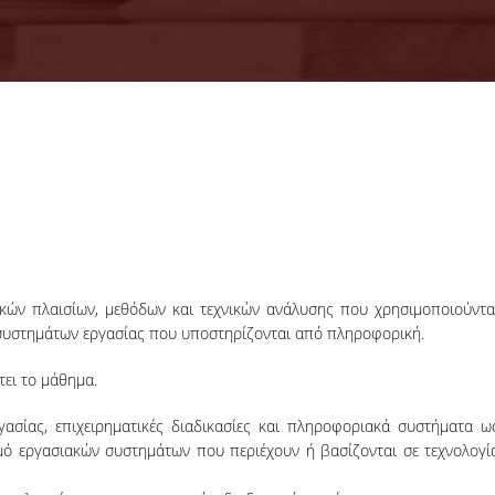
18-06-2026
Προκήρυξη
Εκπόνησης
Διδακτορικών
Η Συνέλευση τ
Διατριβών
Τμήματος ΔΕΤ τ
ΟΠΑ, αποφάσισε τ
προκήρυξη νέ
κών πλαισίων, μεθόδων και τεχνικών ανάλυσης που χρησιμοποιούντα
θέσεων υποψηφί
διδακτόρων.
 συστημάτων εργασίας που υποστηρίζονται από πληροφορική.
ΠΕΡΙΣΣΟΤΕΡΑ
τει το μάθημα.
ασίας, επιχειρηματικές διαδικασίες και πληροφοριακά συστήματα ω
σμό εργασιακών συστημάτων που περιέχουν ή βασίζονται σε τεχνολογί