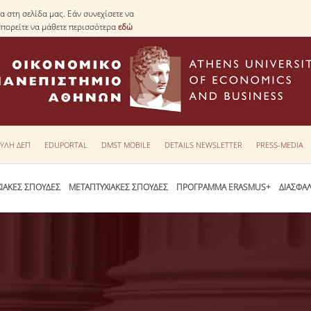
 στη σελίδα μας. Εάν συνεχίσετε να
Μπορείτε να μάθετε περισσότερα
εδώ
ΥΛΗ ΔΕΠ
EDUPORTAL
DMST MOBILE
DETAILS NEWSLETTER
PRESS-MEDIA
ΙΑΚΕΣ ΣΠΟΥΔΕΣ
ΜΕΤΑΠΤΥΧΙΑΚΕΣ ΣΠΟΥΔΕΣ
ΠΡΟΓΡΑΜΜΑ ERASMUS+
ΔΙΑΣΦΑ