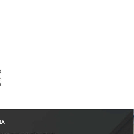
ε
ν
ι
ΝΑ