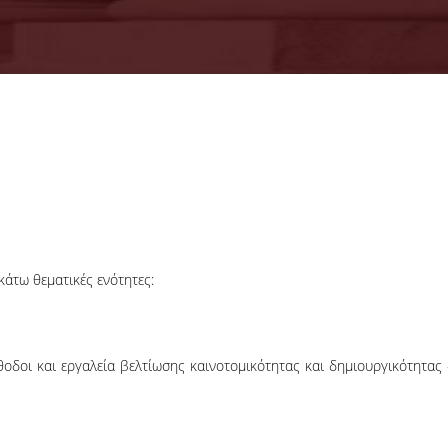
18-06-2026
Προκήρυξη
Εκπόνησης
Διδακτορικών
Η Συνέλευση τ
Διατριβών
Τμήματος ΔΕΤ τ
ΟΠΑ, αποφάσισε τ
προκήρυξη νέ
άτω θεματικές ενότητες:
θέσεων υποψηφί
διδακτόρων.
ΠΕΡΙΣΣΟΤΕΡΑ
θοδοι και εργαλεία βελτίωσης καινοτομικότητας και δημιουργικότητας 