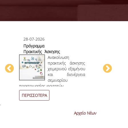
28-07-2026
23-07-2026
Πρόγραμμα
Πρώτο το 
Πρακτικής Άσκησης
στο
ου
Χειμερινού
Ανακοίνωση
Επιστημονικ
ου
Εξαμήνου 2026-
πρακτικής άσκησης
ην
2027
χειμερινού εξαμήνου
ων
και διενέργεια
ων
σεμιναρίου
4
ο
επιστημονι
προετοιμασίας φοιτητών.
συνεχόμενη χρο
ΠΕΡΙΣΣΟΤΕΡΑ
ΠΕΡΙΣΣΟΤΕΡ
-
Αρχείο Νέων