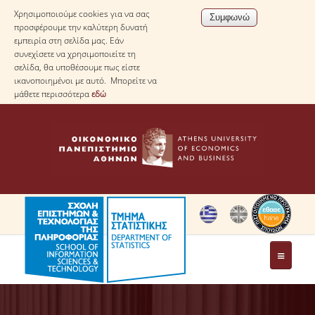
Χρησιμοποιούμε cookies για να σας
προσφέρουμε την καλύτερη δυνατή
εμπειρία στη σελίδα μας. Εάν
συνεχίσετε να χρησιμοποιείτε τη
σελίδα, θα υποθέσουμε πως είστε
ικανοποιημένοι με αυτό. Μπορείτε να
μάθετε περισσότερα
εδώ
ΤΟ ΤΜΗΜΑ
ΜΕ ΜΙΑ ΜΑΤΙΑ