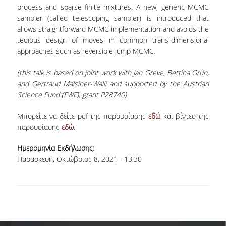
process and sparse finite mixtures. A new, generic MCMC
ΩΡΕΣ ΓΡΑΦΕΙΟΥ
sampler (called telescoping sampler) is introduced that
allows straightforward MCMC implementation and avoids the
ΠΡΟΠΤΥΧΙΑΚΕΣ ΣΠΟΥΔΕΣ
tedious design of moves in common trans-dimensional
approaches such as reversible jump MCMC.
ΠΡΟΓΡΑΜΜΑ ΣΠΟΥΔΩΝ
(this talk is based on joint work with Jan Greve, Bettina Grün,
ΟΔΗΓΟΣ ΣΠΟΥΔΩΝ
and Gertraud Malsiner-Walli and supported by the Austrian
Science Fund (FWF), grant P28740)
ΟΔΗΓΟΣ ΣΠΟΥΔΩΝ 2025-26
Μπορείτε να δείτε pdf της παρουσίασης
εδώ
και βίντεο της
παρουσίασης
εδώ
.
ΠΑΛΑΙΟΤΕΡΟΙ ΟΔΗΓΟΙ ΣΠΟΥΔΩΝ
Ημερομηνία Εκδήλωσης:
ΜΑΘΗΜΑΤΑ
Παρασκευή, Οκτώβριος 8, 2021 - 13:30
ΜΑΘΗΜΑΤΑ ΠΡΟΓΡΑΜΜΑΤΟΣ
ΣΠΟΥΔΩΝ
ΜΑΘΗΜΑΤΑ ΕΛΕΥΘΕΡΗΣ
ΕΠΙΛΟΓΗΣ ΑΠΟ ΑΛΛΑ ΤΜΗΜΑΤΑ