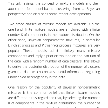
This talk reviews the concept of mixture models and their
ΕΡΓΑΣΤΗΡΙΟ ΣΤΑΤΙΣΤΙΚΗΣ ΜΕΘΟΔΟΛΟΓΙΑΣ
application for model-based clustering from a Bayesian
perspective and discusses some recent developments.
ΕΡΓΑΣΤΗΡΙΟ ΥΠΟΛΟΓΙΣΤΙΚΗΣ ΚΑΙ
ΜΠΕΫΖΙΑΝΗΣ ΣΤΑΤΙΣΤΙΚΗΣ
Two broad classes of mixture models are available. On the
one hand, finite mixture models are employed with a finite
ΕΡΓΑΣΤΗΡΙΟ ΣΤΟΧΑΣΤΙΚΗΣ
number K of components in the mixture distribution. On the
ΜΟΝΤΕΛΟΠΟΙΗΣΗΣ ΚΑΙ ΕΦΑΡΜΟΓΩΝ
other hand, Bayesian nonparametric mixtures, in particular
ΥΠΗΡΕΣΙΑ ΣΥΜΒΟΥΛΟΥ ΨΥΧΙΚΗΣ ΥΓΕΙΑΣ
Dirichlet process and Pitman-Yor process mixtures, are very
popular. These models admit infinitely many mixture
CALENDARS
components and imply a prior distribution on the partition of
the data, with a random number of data clusters. This allows
EVENT CALENDAR
to derive the posterior distribution of the number of clusters
given the data which contains useful information regarding
CALENDAR ΕΡΓΑΣΤΗΡΙΟΥ ΑΝΤΩΝΙΑΔΟΥ
unobserved heterogeneity in the data.
SOCIAL MEDIA
One reason for the popularity of Bayesian nonparametric
mixtures is the common belief that finite mixture models
ΣΧΟΛΗ ΕΠΙΣΤΗΜΩΝ ΚΑΙ ΤΕΧΝΟΛΟΓΙΑΣ ΤΗΣ
are different in this regard and that, by selecting the number
ΠΛΗΡΟΦΟΡΙΑΣ
K of components in the mixture distribution, the number of