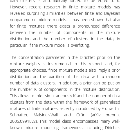
data clusters is automatically forced to be equal to K.
ΑΝΘΡΩΠΙΝΟ ΔΥΝΑΜΙΚΟ
However, recent research in finite mixture models has
revealed surprising similarities between finite and Bayesian
ΜΕΛΗ ΔΕΠ
nonparametric mixture models. It has been shown that also
ΕΡΓΑΣΤΗΡΙΑΚΟ ΔΙΔΑΚΤΙΚΟ ΠΡΟΣΩΠΙΚΟ
for finite mixtures there exists a pronounced difference
(Ε.ΔΙ.Π.)
between the number of components in the mixture
distribution and the number of clusters in the data, in
ΕΙΔΙΚΟ ΤΕΧΝΙΚΟ ΕΡΓΑΣΤΗΡΙΑΚΟ ΠΡΟΣΩΠΙΚΟ
particular, if the mixture model is overfitting.
(Ε.Τ.Ε.Π)
The concentration parameter in the Dirichlet prior on the
ΔΙΟΙΚΗΤΙΚΟ ΠΡΟΣΩΠΙΚΟ
mixture weights is instrumental in this respect and, for
appropriate choices, finite mixture models also imply a prior
ΜΕΤΑΔΙΔΑΚΤΟΡΕΣ
distribution on the partition of the data with a random
number of data clusters. In addition, a prior can be put on
ΕΠΙΤΙΜΟΙ ΔΙΔΑΚΤΟΡΕΣ
the number K of components in the mixture distribution.
This allows to infer simultaneously K and the number of data
ΜΗΤΡΩΑ ΤΜΗΜΑΤΟΣ
clusters from the data within the framework of generalized
mixtures of finite mixtures, recently introduced by Frühwirth-
ΑΠΟΧΩΡΗΣΑΝΤΕΣ ΚΑΘΗΓΗΤΕΣ
Schnatter, Malsiner-Walli and Grün (arXiv preprint
ΠΡΟΚΗΡΥΞΕΙΣ ΑΠΟΚΤΗΣΗΣ ΑΚΑΔΗΜΑΪΚΗΣ
2005.09918v2). This model class encompasses many well-
ΕΜΠΕΙΡΙΑΣ
known mixture modelling frameworks, including Dirichlet