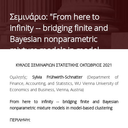
ΙΣΤΟΡΙΚΟ
Σεμινάριο: "From here to
ΔΙΟΙΚΗΣΗ ΤΟΥ ΤΜΗΜΑΤΟΣ
infinity -- bridging finite and
ΣΥΝΕΛΕΥΣΗ ΤΜΗΜΑΤΟΣ
Bayesian nonparametric
ΔΙΑΚΡΙΣΕΙΣ ΤΟΥ ΤΜΗΜΑΤΟΣ
mixture models in model-
ΔΙΕΘΝΕΙΣ KΑΤΑΤΑΞΕΙΣ
based clustering"
ΚΥΚΛΟΣ ΣΕΜΙΝΑΡΙΩΝ ΣΤΑΤΙΣΤΙΚΗΣ ΟΚΤΩΒΡΙΟΣ 2021
QSRANKINGS 2022
Ομιλητής:
Sylvia Frühwirth-Schnatter
(Department of
ACADEMIC REPUTATION QS2022
Finance, Accounting, and Statistics, WU Vienna University of
Economics and Business, Vienna, Austria)
ΔΡΑΣΕΙΣ
From here to infinity -- bridging finite and Bayesian
ΕΡΓΑΣΤΗΡΙΑ
nonparametric mixture models in model-based clustering
ΕΡΓΑΣΤΗΡΙΟ ΕΦΑΡΜΟΣΜΕΝΗΣ ΣΤΑΤΙΣΤΙΚΗΣ,
ΠΕΡΙΛΗΨΗ:
ΠΙΘΑΝΟΤΗΤΩΝ ΚΑΙ ΑΝΑΛΥΣΗΣ ΔΕΔΟΜΕΝΩΝ