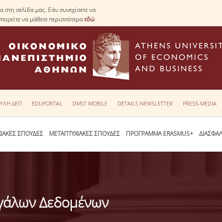
 στη σελίδα μας. Εάν συνεχίσετε να
Μπορείτε να μάθετε περισσότερα
εδώ
ΥΛΗ ΔΕΠ
EDUPORTAL
DMST MOBILE
DETAILS NEWSLETTER
PRESS-MEDIA
ΙΑΚΕΣ ΣΠΟΥΔΕΣ
ΜΕΤΑΠΤΥΧΙΑΚΕΣ ΣΠΟΥΔΕΣ
ΠΡΟΓΡΑΜΜΑ ERASMUS+
ΔΙΑΣΦΑ
εγάλων Δεδομένων