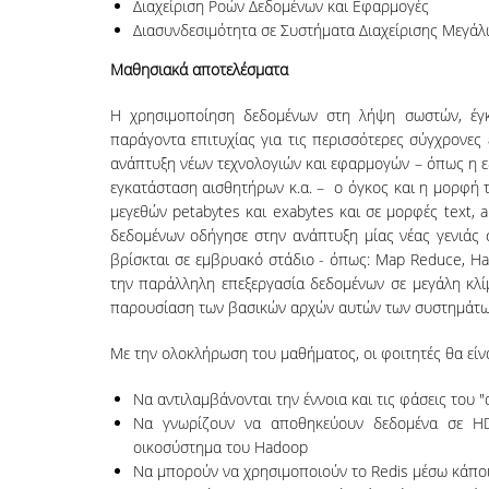
Διαχείριση Ροών Δεδομένων και Εφαρμογές
Διασυνδεσιμότητα σε Συστήματα Διαχείρισης Μεγά
Μαθησιακά αποτελέσματα
Η χρησιμοποίηση δεδομένων στη λήψη σωστών, έγκ
παράγοντα επιτυχίας για τις περισσότερες σύγχρονες ε
ανάπτυξη νέων τεχνολογιών και εφαρμογών – όπως η ε
εγκατάσταση αισθητήρων κ.α. – ο όγκος και η μορφή 
μεγεθών petabytes και exabytes και σε μορφές text, a
δεδομένων οδήγησε στην ανάπτυξη μίας νέας γενιάς 
βρίσκται σε εμβρυακό στάδιο - όπως: Map Reduce, Ha
την παράλληλη επεξεργασία δεδομένων σε μεγάλη κλίμ
παρουσίαση των βασικών αρχών αυτών των συστημάτων 
Με την ολοκλήρωση του μαθήματος, οι φοιτητές θα είνα
Να αντιλαμβάνονται την έννοια και τις φάσεις του "d
Να γνωρίζουν να αποθηκεύουν δεδομένα σε HD
οικοσύστημα του Hadoop
Να μπορούν να χρησιμοποιούν το Redis μέσω κάποι