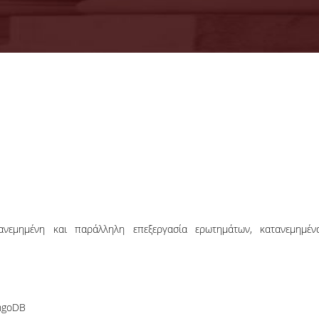
18-06-2026
Προκήρυξη
Εκπόνησης
Διδακτορικών
Η Συνέλευση τ
Διατριβών
Τμήματος ΔΕΤ τ
ΟΠΑ, αποφάσισε τ
προκήρυξη νέ
θέσεων υποψηφί
διδακτόρων.
τανεμημένη και παράλληλη επεξεργασία ερωτημάτων, κατανεμημέν
ΠΕΡΙΣΣΟΤΕΡΑ
ngoDB