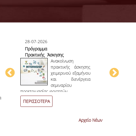
28-07-2026
23-07-2026
Πρόγραμμα
Πρώτο το 
Πρακτικής Άσκησης
στο
ου
Χειμερινού
Ανακοίνωση
Επιστημονικ
ου
Εξαμήνου 2026-
πρακτικής άσκησης
ην
2027
χειμερινού εξαμήνου
ων
και διενέργεια
ων
σεμιναρίου
4
ο
επιστημονι
προετοιμασίας φοιτητών.
συνεχόμενη χρο
α
ΠΕΡΙΣΣΟΤΕΡΑ
ΠΕΡΙΣΣΟΤΕΡ
Αρχείο Νέων