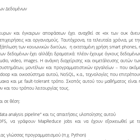
λων Δεδομένων
υρων και έγκαιρων αποφάσεων έχει αναχθεί σε «εκ των ουκ άνευ
πιχειρήσεις και οργανισμούς. Ταυτόχρονα, τα τελευταία χρόνια, με τη
ξάπλωση των κοινωνικών δικτύων, η εκτεταμένη χρήση smart phones, 
των δεδομένων έχει αλλάξει δραματικά: πλέον έχουμε όγκους δεδομένω
udio, video, images. H ανάγκη διαχείρισης και εκμετάλευσης αυτών τω
συστημάτων, μοντέλων και προγραμματιστικών εργαλείων – που ακόμ
doop και οικοσύστημα αυτού, NoSQL, κ.α., τεχνολογίες που επιτρέπου
ακα και με fault-tolerant τρόπο. Σκοπός αυτού του μαθήματος είναι 
και του τρόπου λειτουργίας τους.
ι σε θέση:
ata analysis pipeline" και τις απαιτήσεις υλοποίησης αυτού
FS, να γράφουν MapReduce jobs και να έχουν εξοικειωθεί με τ
ας γλώσσας προγραμματισμού (π.χ. Python)