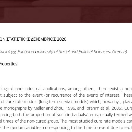
ΩΝ ΣΤΑΤΙΣΤΙΚΗΣ ΔΕΚΕΜΒΡΙΟΣ 2020
28-07-2026
KPMG Advi
ciology, Panteion University of Social and Political Sciences, Greece)
Graduate
Recruitment
Properties
Program 2026
ological, and industrial applications, among others, there exist a non
ΠΕΡΙΣΣΟΤΕΡΑ
ot subject to the event (or recurrence of the event) of interest. Thes
y of cure rate models (long term survival models) which, nowadays, play 
 the monographs by Maller and Zhou, 1996, and Ibrahim et al., 2005). Cur
imating both the proportion of such individuals/items, usually termed a
val times of the non-cured group. The most studied cure rate models ca
 the random variables corresponding to the time-to-event due to eac