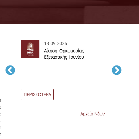
18-09-2026
06
sory
Αίτηση Ορκωμοσίας
Αί
Εξεταστικής Ιουνίου
βα
2026
εξεταστικών π
Ιουνίου 2026
-
ΠΕΡΙΣΣΟΤΕΡΑ
ΠΕΡΙΣΣΟΤΕΡ
e
a
e
Αρχείο Νέων
s
n
h